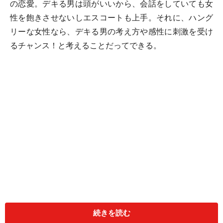
の恋愛。デキる男は頭がいいから、会話をしていても女
性を飽きさせないしエスコートも上手。それに、ハング
リーな女性なら、デキる男の考え方や感性に刺激を受け
るチャンス！と考えることだってできる。
続きを読む