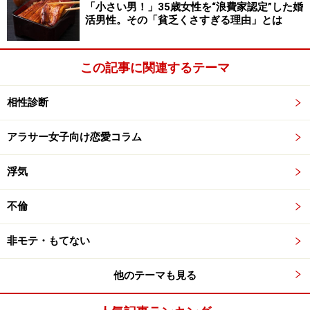
できる男性を恋愛で虜にするには：彼の秘
「小さい男！」35歳女性を“浪費家認定”した婚
密は誰よりも守れる
活男性。その「貧乏くさすぎる理由」とは
デキる男には、社会的な地位があることが多いです。人
この記事に関連するテーマ
の上に立つ仕事をしていたり、重要な仕事を任されてい
ることも。彼女にはリラックスした姿を見せてくれるで
相性診断
しょうけど、それは2人でいるときだけ。
アラサー女子向け恋愛コラム
彼との話を友達にするときは、迂闊に口を滑らせないほ
うがいいです。彼の愚痴や、彼が恥をかいた話や、彼が
浮気
泣いてしまった話をベラベラと喋ってしまうのはタブ
ー。それを聞いた友達は「あの人、そんな一面もあるん
不倫
だ。カッコ良く見えていたのに……」と幻滅するかもしれ
非モテ・もてない
ませんし、それをまた誰かに話して恥ずかしい噂話とし
て広まってしまうかもしれません。彼が今まで一生懸命
他のテーマも見る
働いて築いてきた地位を、彼女が下げるようなことはあ
ってはならないのです。彼の話をするときは、とにかく