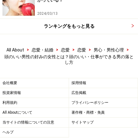
がっている？
2024/03/13
だけど彼は、デキる男。仕事で目一杯神経を使って、大
事なミーティングなどで一日中話をしてくるからこそ、
ランキングをもっと見る
家に帰る頃にはヘロヘロに疲れています。そのことに文
句を言ってもどうしようもないので、ここは我慢。デキ
る男にとって、仕事は命そのものです。ちゃんと寝かせ
>
>
>
>
>
All About
恋愛・結婚
恋愛
恋愛
男心・男性心理
頭のいい男性の好みの女性とは？頭のいい・仕事ができる男の落と
てあげて、彼が仕事をしやすい環境を整えるのも、彼女
し方
の大切な役割ではないでしょうか。
会社概要
採用情報
投資家情報
広告掲載
利用規約
プライバシーポリシー
All Aboutについて
著作権・商標・免責
当サイトの情報についての注意
サイトマップ
ヘルプ