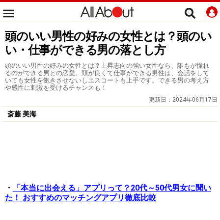
頭のいい男性の好みの女性とは？頭のい
い・仕事ができる男の落とし方
頭のいい男性の好みの女性とは？上昇志向の強い女性なら、誰もが憧れ
るのができる男との恋愛。頭が良くて仕事ができる男性は、会話をして
いても女性を飽きさせないしエスコートも上手です。できる男の考え方
や感性に刺激を受けるチャンスも！
更新日：
2024年06月17日
斎藤 美海
・
「本当に出会える」アプリって？20代～50代男女に聞い
た！ おすすめのマッチングアプリ徹底比較