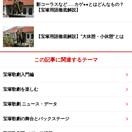
影コーラスなど……カゲ●●とはどんなもの？
宝塚大劇場以外の公演でも、この劇団で稽古をします。
【宝塚用語徹底解説】
【宝塚用語徹底解説】“大休憩・小休憩”とは
この記事に関連するテーマ
宝塚歌劇入門編
宝塚歌劇を楽しむ
宝塚歌劇 ニュース・データ
一つの公演の稽古日数は？
宝塚歌劇の舞台とバックステージ
一ヶ月公演でも、それ以上の期間、稽古をします。