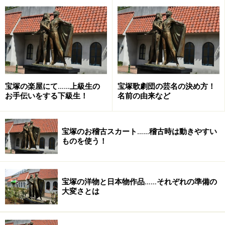
稽古はどこでするの？
宝塚の楽屋にて……上級生の
宝塚歌劇団の芸名の決め方！
お手伝いをする下級生！
名前の由来など
宝塚のお稽古スカート……稽古時は動きやすい
ものを使う！
宝塚歌劇団
宝塚の洋物と日本物作品……それぞれの準備の
大変さとは
宝塚大劇場の隣に宝塚歌劇団のビルがあります。
そこには大小様々な稽古場があり、そこで稽古をしま
す。