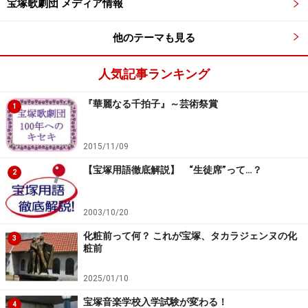
宝塚歌劇団 メディア情報
他のテーマも見る
公演の稽古は一日に何時間くらいするの？
人気記事ランキング
それはその日の稽古内容によってまちまちです。
『華麗なる千拍子』～芸術祭賞
1
数時間で終わる日もあれば、午前中から22時過ぎまでと
いうこともあります。
2015/11/09
基本的に水曜日は稽古も休みですが、休みを返上して稽
【宝塚用語徹底解説】 “生徒席”って…？
2
古をする場合もあります。
2003/10/20
※記事内容は執筆時点のものです。最新の内容をご確認くださ
化粧前って何？ これが宝塚、タカラジェンヌの化
い。
3
粧前
2025/01/10
次のページへ
1
/
3
宝塚音楽学校入学試験が変わる！
4