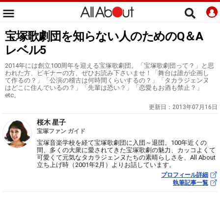
宝塚歌劇団を知らない人のためのQ＆A
レベル5
2014年には創立100周年を迎える宝塚歌劇団。「宝塚歌劇団って？」と思
われた方、ビギナーの方、ぜひお読み下さいませ！「舞台は誰が企画し
て作るの？」「公演の稽古は何時間くらいするの？」「タカラジェンヌ
はどこに住んでいるの？」「先輩は恐い？」「恋愛もお酒も禁止？」
etc。
更新日：
2013年07月16日
桜木 星子
宝塚ファン ガイド
宝塚音楽学校を経て宝塚歌劇団に入団～退団。100年近くの
間、多くの大衆に愛されてきた宝塚歌劇の魅力、カッコよくて
可愛くて元気なタカラジェンヌたちの素晴らしさを、All About
立ち上げ時（2001年2月）よりお話しています。
プロフィール詳細
執筆記事一覧