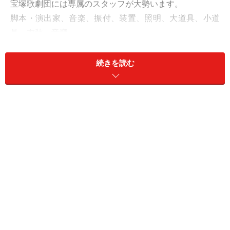
宝塚歌劇団には専属のスタッフが大勢います。
脚本・演出家、音楽、振付、装置、照明、大道具、小道
具、衣装、音響……。
主にこれらの専属スタッフが作りますが、外部のスタッ
フに依頼することもあります。
続きを読む
タカラジェンヌは全員女性ですが、スタッフは衣装以
外、男性の方が多いです。