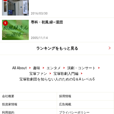
2016/03/30
専科・初風 緑―退団
5
2005/11/14
ランキングをもっと見る
>
>
>
>
All About
趣味
エンタメ
演劇・コンサート
>
>
宝塚ファン
宝塚歌劇入門編
宝塚歌劇団を知らない人のためのQ＆A レベル5
会社概要
採用情報
投資家情報
広告掲載
利用規約
プライバシーポリシー