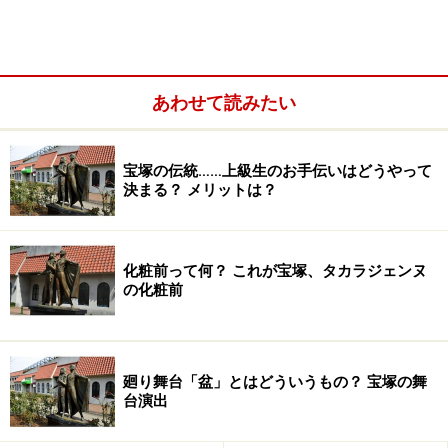
あわせて読みたい
衣装は誰が作るの？
宝塚の伝統……上級生のお手伝いはどうやって
専属または外部の衣装デザイナーがデザインし、歌劇団
決まる？ メリットは？
の衣装部さんが製作します。
中には海外の工場で作られるものもあります。
化粧前って何？ これが宝塚、タカラジェンヌ
本番中、早替りを手伝ったり、衣装のメンテナンスをす
の化粧前
るのも衣装部さんの役目。衣装部さんはタカラジェンヌ
の身近で支えてくれるスタッフです。
廻り舞台「盆」とはどういうもの？ 宝塚の舞
台演出