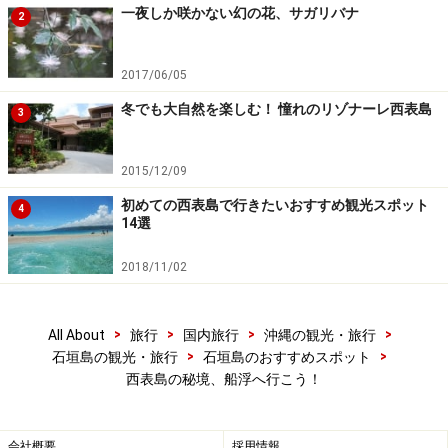
一夜しか咲かない幻の花、サガリバナ
2
2017/06/05
冬でも大自然を楽しむ！ 憧れのリゾナーレ西表島
3
2015/12/09
初めての西表島で行きたいおすすめ観光スポット
4
14選
2018/11/02
>
>
>
>
All About
旅行
国内旅行
沖縄の観光・旅行
>
>
石垣島の観光・旅行
石垣島のおすすめスポット
西表島の秘境、船浮へ行こう！
会社概要
採用情報