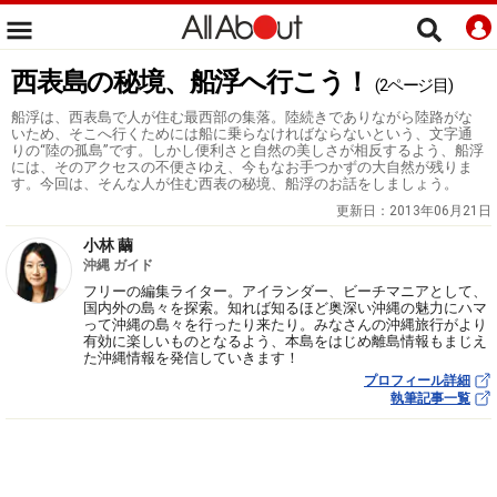
西表島の秘境、船浮へ行こう！
(2ページ目)
船浮は、西表島で人が住む最西部の集落。陸続きでありながら陸路がな
いため、そこへ行くためには船に乗らなければならないという、文字通
りの“陸の孤島”です。しかし便利さと自然の美しさが相反するよう、船浮
には、そのアクセスの不便さゆえ、今もなお手つかずの大自然が残りま
す。今回は、そんな人が住む西表の秘境、船浮のお話をしましょう。
更新日：
2013年06月21日
小林 繭
沖縄 ガイド
フリーの編集ライター。アイランダー、ビーチマニアとして、
国内外の島々を探索。知れば知るほど奥深い沖縄の魅力にハマ
って沖縄の島々を行ったり来たり。みなさんの沖縄旅行がより
有効に楽しいものとなるよう、本島をはじめ離島情報もまじえ
た沖縄情報を発信していきます！
プロフィール詳細
執筆記事一覧