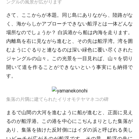
ングルの風景が広がります
さて、ここからが本題。同じ島にありながら、陸路がな
く、海からしかアプローチできない船浮とは一体どんな
場所なのでしょうか？ 白浜港から船は内海を走ります。
内離島を右に見ながら進むと、その先は船浮湾。湾を囲
むようにぐるりと連なるのは深い緑色に覆い尽くされた
ジャングルの山々。この光景を一目見れば、山々を切り
開いて道を作ることができないという事実にも納得で
す。
集落の片隅に建てられたイリオモテヤマネコの碑
まるで山間の大河を進むように船が進むと、正面に見え
るのが船浮港。この港を中心にこぢんまりとした集落が
あり、集落を抜けた反対側にはイダの浜と呼ばれる美し
いビーチが広がるのが船浮です。その昔、船浮の先に