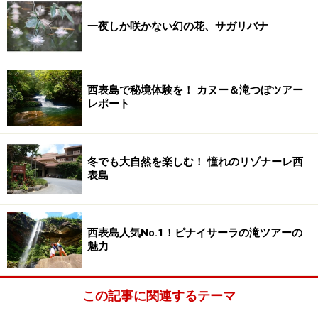
一夜しか咲かない幻の花、サガリバナ
西表島で秘境体験を！ カヌー＆滝つぼツアー
レポート
冬でも大自然を楽しむ！ 憧れのリゾナーレ西
表島
西表島人気No.1！ピナイサーラの滝ツアーの
魅力
この記事に関連するテーマ