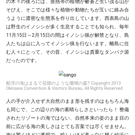
の木々の後ろには、亜熱帯の植物が鬱蒼と生い茂る山が
そびえ、そこでは様々な植物や動物たちが互いに絡み合
うように濃密な生態系を作り出しています。西表島の山
は野生のイノシシが多く生息することでも知られ、毎年
11月15日～2月15日の間はイノシシ猟が解禁となり、島
人たちは山に入ってイノシシ猟を行ないます。離島に住
む人々にとって、その昔、イノシシは貴重なタンパク源
だったのです。
船浮の海はまるで花畑のような珊瑚の森? Copyright 2013
Okinawa Convention & Visitors Bureau, All Rights Reserved
人の手が介入せず大自然のまま形を残すのはもちろん海
も同じで、この辺りの海の素晴らしさといったら！ 整備
されたリゾートの海ではない、自然本来の姿のまま目の
前に広がる海の美しさはとても言葉では尽くせません。
海は驚くほどに透明で、眩しいほど真っ白に輝く砂浜に