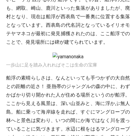
も、網取、崎山、鹿川といった集落がありましたが、廃
村となり、現在は船浮が西表島で一番奥に位置する集落
となっています。西表島の代名詞となっているイリオモ
テヤマネコが最初に発見捕獲されたのは、ここ船浮での
ことで、発見場所には碑が建てられています。
一歩山に足を踏み入れればそこは生命の宝庫
船浮の素晴らしさは、なんといっても手つかずの大自然
との距離の近さ！ 亜熱帯のジャングルの森の中に、わず
かばかり切り開かれた人が住める場所というのが船浮。
ここから見える風景は、深い山並みと、海に浮かぶ無人
島。船に乗って海岸線を走れば、すぐにマングローブの
林へと景色は変わり、いつの間にか海ではなく川を渡っ
ていることに気づきます。水辺に根をはるマングローブ