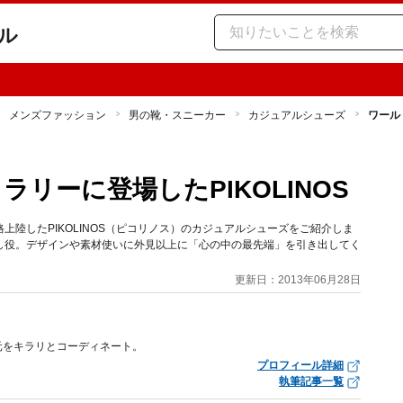
ル
メンズファッション
男の靴・スニーカー
カジュアルシューズ
ワール
リーに登場したPIKOLINOS
陸したPIKOLINOS（ピコリノス）のカジュアルシューズをご紹介しま
し役。デザインや素材使いに外見以上に「心の中の最先端」を引き出してく
更新日：2013年06月28日
元をキラリとコーディネート。
プロフィール詳細
執筆記事一覧