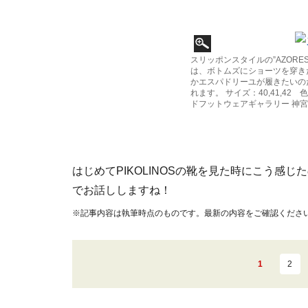
スリッポンスタイルの”AZOR
は、ボトムズにショーツを穿き
かエスパドリーユが履きたいの
れます。 サイズ：40,41,42
ドフットウェアギャラリー 神宮前店 
はじめてPIKOLINOSの靴を見た時にこう感
でお話ししますね！
※記事内容は執筆時点のものです。最新の内容をご確認くださ
1
2