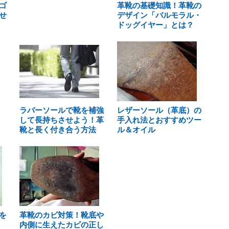
ゴ
革靴の基礎知識！革靴の
せ
デザイン「バルモラル・
ドッグイヤー」とは？
ラバーソールで靴を補強
レザーソール（革底）の
して長持ちさせよう！革
手入れ法とおすすめツー
靴と長く付き合う方法
ル＆オイル
を
革靴のカビ対策！靴底や
内側に生えたカビの正し