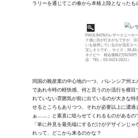
ラリーを通じてこの春から本格上陸となったも
PIKOLINOSのレザースニーカ
ク感に目が行きがちですが、注
いを採用しているのが流石スペ
宝しそうです。 サイズ：39,40
ネイビー 税込価格2万6250
店 TEL：03-3423-2021）
同国の靴産業の中心地の一つ、バレンシア州エ
であれ今時の軽快感、何と言うのか流行を横目
れていない雰囲気が前に出ているのが大きな特
せるところもありつつ、それが必要以上に濃過
ぁ……」と素直に唸らせてくれるものがあるの
「単に外見を最先端にするだけがデザインじゃ
れって、どこから来るのかな？