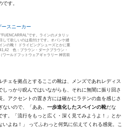
のです。
ー”FUENCARRAL”です。ラインのメタリッ
目して欲しいのは底付けです。オパンケ縫
インの靴！ ドライビングシューズとかに重
,41,42 色：ブラウン・ダークブラウン・
円（ワールドフットウェアギャラリー 神宮前
ルチェを拠点とするここの靴は、メンズであれレディス
でしっかり睨んではいながらも、それに無闇に振り回さ
長。アクセントの置き方には確かにラテンの血を感じさ
ぎないので、「ああ、
一歩進化したスペインの靴
だな
です。「流行をもっと広く・深く見てみようよ！」とか
ないよね！」 ってふわっと何気に伝えてくれる感覚。こ