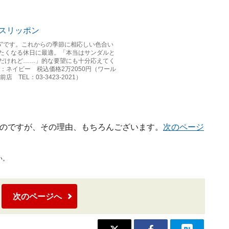
ES”です。これからの季節に相応しい色合い
たくなる休日に最適。「本当はサンダルと
だけれど……」的な要望にも十分応えてく
 色：ネイビー 税込価格2万2050円（ワール
TEL：03-3423-2021）
じたのですが、その理由、もちろんございます。
次のページ
い。
次のページへ