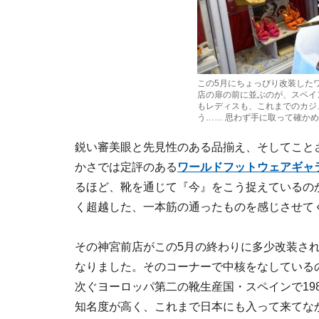
この5月にちょっぴり改装した
店の扉の前に並ぶのが、スペイン
もレディスも、これまでのカジ
う…… 思わず手に取って確か
鋭い審美眼と先見性のある品揃え、そしてこと
かさでは定評のある
ワールドフットウェアギャ
るほど、靴を通じて『今』をこう捉えているの
く超越した、一本筋の通ったものを感じさせて
その神宮前店がこの5月の終わりに多少改装さ
なりました。そのコーナーで中核をなしている
次ぐヨーロッパ第二の靴生産国・スペインで19
知名度が高く、これまで日本にも入って来てな