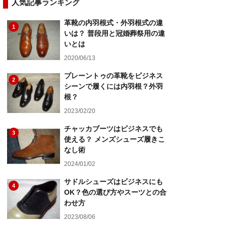
人気記事ランキング
革靴の内羽根式・外羽根式の違
1
いは？ 普段用と冠婚葬祭用の違
いとは
2020/06/13
プレーントゥの革靴をビジネス
2
シーンで履くには内羽根？外羽
根？
2023/02/20
チャッカブーツはビジネスでも
3
使える？ メンズシューズ履きこ
なし術
2024/01/02
サドルシューズはビジネスにも
4
OK？色の選び方やスーツとの合
わせ方
2023/08/06