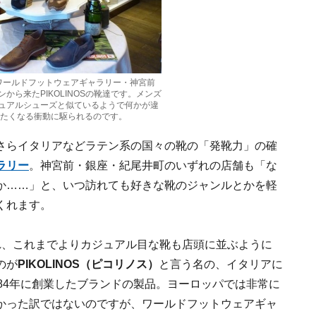
ワールドフットウェアギャラリー・神宮前
から来たPIKOLINOSの靴達です。メンズ
ュアルシューズと似ているようで何かが違
めたくなる衝動に駆られるのです。
さらイタリアなどラテン系の国々の靴の「発靴力」の確
ラリー
。神宮前・銀座・紀尾井町のいずれの店舗も「な
か……」と、いつ訪れても好きな靴のジャンルとかを軽
くれます。
れ、これまでよりカジュアル目な靴も店頭に並ぶように
のが
PIKOLINOS（ピコリノス）
と言う名の、イタリアに
84年に創業したブランドの製品。ヨーロッパでは非常に
かった訳ではないのですが、ワールドフットウェアギャ