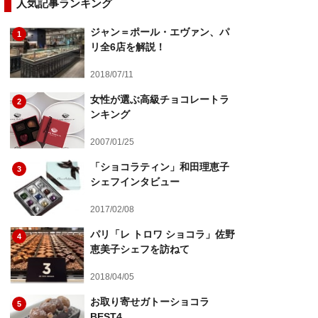
人気記事ランキング
ジャン＝ポール・エヴァン、パ
1
リ全6店を解説！
2018/07/11
女性が選ぶ高級チョコレートラ
2
ンキング
2007/01/25
「ショコラティン」和田理恵子
3
シェフインタビュー
2017/02/08
パリ「レ トロワ ショコラ」佐野
4
恵美子シェフを訪ねて
2018/04/05
お取り寄せガトーショコラ
5
BEST4