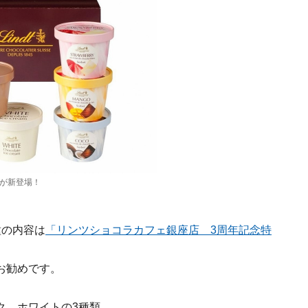
種が新登場！
種の内容は
「リンツショコラカフェ銀座店 3周年記念特
お勧めです。
ク、ホワイトの3種類。