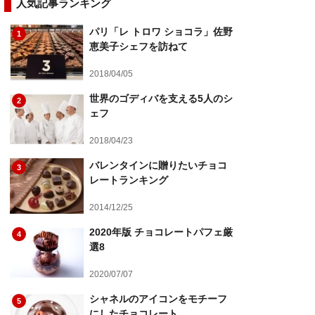
人気記事ランキング
パリ「レ トロワ ショコラ」佐野
1
恵美子シェフを訪ねて
2018/04/05
世界のゴディバを支える5人のシ
2
ェフ
2018/04/23
バレンタインに贈りたいチョコ
3
レートランキング
2014/12/25
2020年版 チョコレートパフェ厳
4
選8
2020/07/07
シャネルのアイコンをモチーフ
5
にしたチョコレート