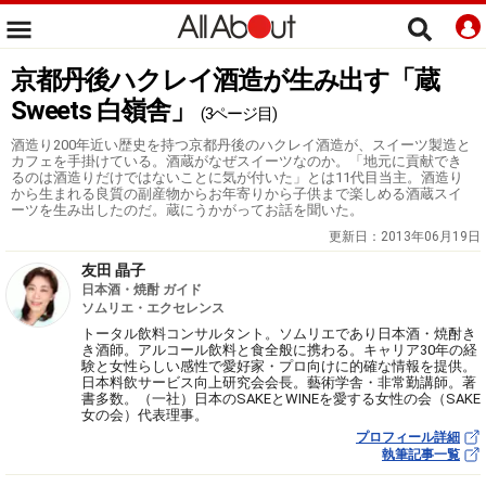
京都丹後ハクレイ酒造が生み出す「蔵
Sweets 白嶺舎」
(3ページ目)
酒造り200年近い歴史を持つ京都丹後のハクレイ酒造が、スイーツ製造と
カフェを手掛けている。酒蔵がなぜスイーツなのか。「地元に貢献でき
るのは酒造りだけではないことに気が付いた」とは11代目当主。酒造り
から生まれる良質の副産物からお年寄りから子供まで楽しめる酒蔵スイ
ーツを生み出したのだ。蔵にうかがってお話を聞いた。
更新日：
2013年06月19日
友田 晶子
日本酒・焼酎 ガイド
ソムリエ・エクセレンス
トータル飲料コンサルタント。ソムリエであり日本酒・焼酎き
き酒師。アルコール飲料と食全般に携わる。キャリア30年の経
験と女性らしい感性で愛好家・プロ向けに的確な情報を提供。
日本料飲サービス向上研究会会長。藝術学舎・非常勤講師。著
書多数。（一社）日本のSAKEとWINEを愛する女性の会（SAKE
女の会）代表理事。
プロフィール詳細
執筆記事一覧