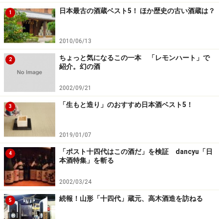
日本最古の酒蔵ベスト5！ ほか歴史の古い酒蔵は？
1
2010/06/13
ちょっと気になるこの一本 「レモンハート」で
2
紹介。幻の酒
2002/09/21
「生もと造り」のおすすめ日本酒ベスト5！
3
2019/01/07
「ポスト十四代はこの酒だ」を検証 dancyu「日
4
本酒特集」を斬る
2002/03/24
続報！山形「十四代」蔵元、高木酒造を訪ねる
5