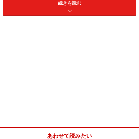
続きを読む
うな音楽を流して閉塞感や緊迫感から一気に解き放ちま
す。
一転、後半は徐々に犯人に近づいていく警察の必死の捜
査の様子が描かれます。前半から後半への転換が本当に
見事です。
白黒画面の中に突如現れる煙突から出る赤い煙、深夜の
ラジオから流れる『オー・ソレ・ミオ（私の太陽）』を
バックに、現れた犯人のサングラスに鮮やかに映る月光
など記憶に残るシーンが目白押し。
伊丹十三の『マルサの女』（87）『踊る大捜査線2 レ
インボーブリッジを閉鎖せよ』（03）など、後の映画に
与えた影響も計り知れません。
あわせて読みたい