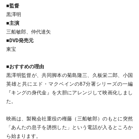
■監督
黒澤明
■主演
三船敏郎、仲代達矢
■DVD発売元
東宝
■おすすめの理由
黒澤明監督が、共同脚本の菊島隆三、久板栄二郎、小国
英雄と共にエド・マクベインの87分署シリーズの一編
『キングの身代金』を大胆にアレンジして映画化しまし
た。
映画は、製靴会社重役の権藤（三船敏郎）のもとに突然
「あんたの息子を誘拐した」という電話が入るところか
ら始まります。