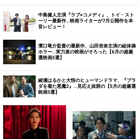
天国と地獄<普及版> [DVD]
中島健人主演『ラブ≠コメディ』、トイ・スト
ーリー最新作…映画ライターが7月公開作を本
音レビュー！
濱口竜介監督の最新作、山田杏奈主演の組体操
ホラー…実力派の映画がそろった【6月の超厳
選映画5選】
綾瀬はるかと大悟のヒューマンドラマ、『プラ
Amazonで見る
ダを着た悪魔2』…見応え抜群の【5月の超厳選
映画5選】
天国と地獄