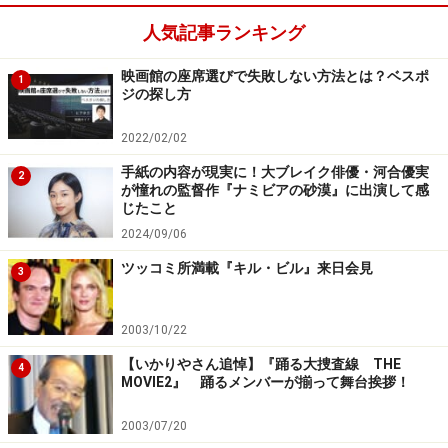
人気記事ランキング
映画館の座席選びで失敗しない方法とは？ベスポ
1
ジの探し方
2022/02/02
手紙の内容が現実に！大ブレイク俳優・河合優実
2
が憧れの監督作『ナミビアの砂漠』に出演して感
じたこと
2024/09/06
ツッコミ所満載『キル・ビル』来日会見
3
2003/10/22
【いかりやさん追悼】『踊る大捜査線 THE
4
MOVIE2』 踊るメンバーが揃って舞台挨拶！
2003/07/20