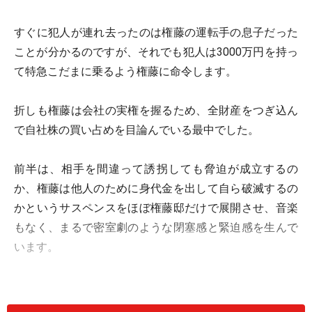
すぐに犯人が連れ去ったのは権藤の運転手の息子だった
ことが分かるのですが、それでも犯人は3000万円を持っ
て特急こだまに乗るよう権藤に命令します。
折しも権藤は会社の実権を握るため、全財産をつぎ込ん
で自社株の買い占めを目論んでいる最中でした。
前半は、相手を間違って誘拐しても脅迫が成立するの
か、権藤は他人のために身代金を出して自ら破滅するの
かというサスペンスをほぼ権藤邸だけで展開させ、音楽
もなく、まるで密室劇のような閉塞感と緊迫感を生んで
います。
そして、こだま号に乗り込む権藤とともにカメラは外に
出て、河原での子供の発見シーンでファンファーレのよ