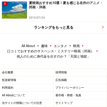
夏映画おすすめ10選！夏を感じる名作のアニメ・
5
邦画・洋画
2019/07/24
ランキングをもっと見る
>
>
>
>
All About
趣味
エンタメ
映画
>
口コミでおすすめのサスペンス・ミステリー映画（邦画）
他人のために身代金を出すのか？「天国と地獄」
会社概要
採用情報
投資家情報
広告掲載
利用規約
プライバシーポリシー
All Aboutについて
著作権・商標・免責
当サイトの情報についての注意
サイトマップ