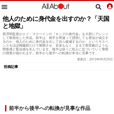
他人のために身代金を出すのか？「天国
と地獄」
黒澤明監督がエド・マクベインの『キングの身代金』を大胆にアレンジ
して映画化した作品。前半は、相手を間違って誘拐しても脅迫が成立す
るのか、他人のために身代金を出して自ら破滅するのか、というサスペ
ンスをほぼ権藤邸だけで展開させ、音楽もなく、まるで密室劇のような
閉塞感と緊迫感を生んでいます。後半は徐々に犯人に近づいていく警察
の捜査が描かれます。前半から後半への転換が本当に見事です。
更新日：
2013年05月29日
投稿記事
前半から後半への転換が見事な作品