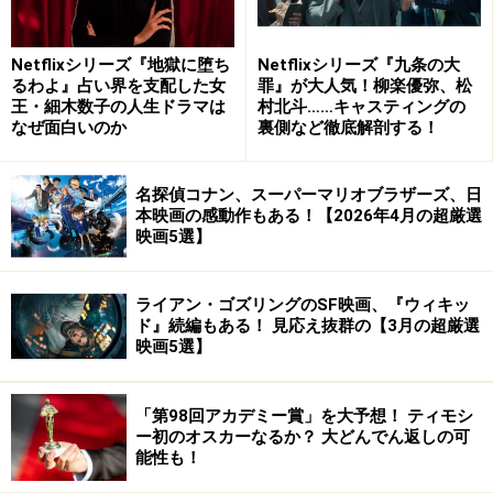
Netflixシリーズ『地獄に堕ち
Netflixシリーズ『九条の大
るわよ』占い界を支配した女
罪』が大人気！柳楽優弥、松
王・細木数子の人生ドラマは
村北斗……キャスティングの
なぜ面白いのか
裏側など徹底解剖する！
Amazonで見る
名探偵コナン、スーパーマリオブラザーズ、日
本映画の感動作もある！【2026年4月の超厳選
映画5選】
※記事内容は執筆時点のものです。最新の内容をご確認くださ
い。
ライアン・ゴズリングのSF映画、『ウィキッ
ド』続編もある！ 見応え抜群の【3月の超厳選
映画5選】
【編集部おすすめの購入サイト】
「第98回アカデミー賞」を大予想！ ティモシ
Amazonで洋画・邦画の DVD をチェック！
ー初のオスカーなるか？ 大どんでん返しの可
能性も！