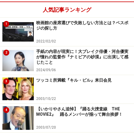
人気記事ランキング
映画館の座席選びで失敗しない方法とは？ベスポ
1
ジの探し方
2022/02/02
手紙の内容が現実に！大ブレイク俳優・河合優実
2
が憧れの監督作『ナミビアの砂漠』に出演して感
じたこと
2024/09/06
ツッコミ所満載『キル・ビル』来日会見
3
2003/10/22
【いかりやさん追悼】『踊る大捜査線 THE
4
MOVIE2』 踊るメンバーが揃って舞台挨拶！
2003/07/20