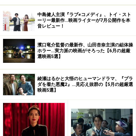
Amazonで見る
中島健人主演『ラブ≠コメディ』、トイ・スト
ーリー最新作…映画ライターが7月公開作を本
音レビュー！
鳥 [Blu-ray]
濱口竜介監督の最新作、山田杏奈主演の組体操
ホラー…実力派の映画がそろった【6月の超厳
選映画5選】
綾瀬はるかと大悟のヒューマンドラマ、『プラ
ダを着た悪魔2』…見応え抜群の【5月の超厳選
映画5選】
Amazonで見る