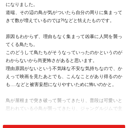
になりました。
道端、その辺の鳥が気がついたら自分の周りに集まって
きて数が増えているのでは?!などと怯えたものです。
原因もわからず、理由もなく集まって凶暴に人間を襲っ
てくる鳥たち。
このどうして鳥たちがそうなっていったのかというのが
わからないから尚更怖さがあると思います。
理由原因がないという不気味な不安な気持ちなので、か
えって映画を見たあとでも、こんなことがあり得るのか
も……などと被害妄想になりやすいために怖いのかと。
鳥が屋根まで突き破って襲ってきたり、普段は可愛いと
思われている小鳥が襲ってきたり、ジャングルジムで主
役のメラニーがいるところに一羽、二羽……どんどん静か
に増えているのに気づかないところが観ていてぞっとし