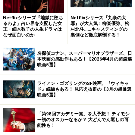
※記事内容は執筆時点のものです。最新の内容をご確認くださ
い。
Netflixシリーズ『地獄に堕ち
Netflixシリーズ『九条の大
るわよ』占い界を支配した女
罪』が大人気！柳楽優弥、松
【編集部おすすめの購入サイト】
王・細木数子の人生ドラマは
村北斗……キャスティングの
なぜ面白いのか
裏側など徹底解剖する！
Amazonで洋画・邦画の DVD をチェック！
名探偵コナン、スーパーマリオブラザーズ、日
楽天市場で洋画・邦画の DVD をチェック！
本映画の感動作もある！【2026年4月の超厳選
映画5選】
ライアン・ゴズリングのSF映画、『ウィキッ
ド』続編もある！ 見応え抜群の【3月の超厳選
映画5選】
「第98回アカデミー賞」を大予想！ ティモシ
ー初のオスカーなるか？ 大どんでん返しの可
能性も！