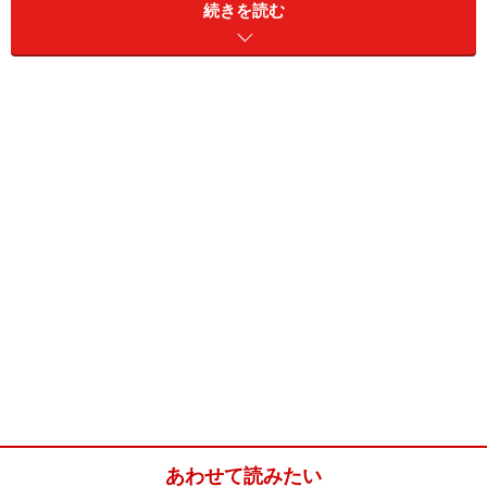
続きを読む
てしまいます。
また特徴として映画の中で音楽が使用されていないの
で、特に鳥の鳴き声や羽の音などがリアルでとても恐ろ
しく感じるところにヒッチコックのうまさがあるなと思
います。
鳥 (The Birds) [DVD]
あわせて読みたい