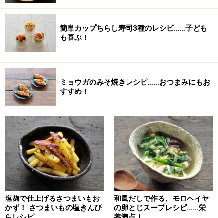
オリーブオイル
小さじ1
簡単カップちらし寿司3種のレシピ……子ども
も喜ぶ！
ミョウガのみそ焼きレシピ……おつまみにもお
すすめ！
ズッキーニの和風サラダの作り方・手順
■
ズッキーニの和風サラダ
塩麹で仕上げるさつまいもお
和風だしで作る、モロヘイヤ
かず！ さつまいもの塩きんぴ
の卵とじスープレシピ……栄
ズッキーニの切り方
1
らレシピ
養満点！