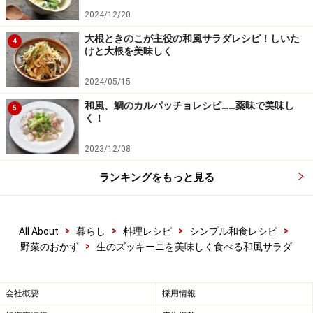
水が出てきてしっとりしてきます。この状態がサラダに
2024/12/20
使って美味しい状態です。
大根ときのこが主役の和風サラダレシピ！しいた
4
けと大根を美味しく
食べてみると青臭さが感じられず、ポリポリと美味し
く、ほどよい塩気が含まれています。
2024/05/15
和風、鯛のカルパッチョレシピ……薬味で美味し
5
く！
2023/12/08
ランキングをもっと見る
>
>
>
>
All About
暮らし
料理レシピ
シンプル和食レシピ
>
野菜のおかず
生のズッキーニを美味しく食べる和風サラダ
会社概要
採用情報