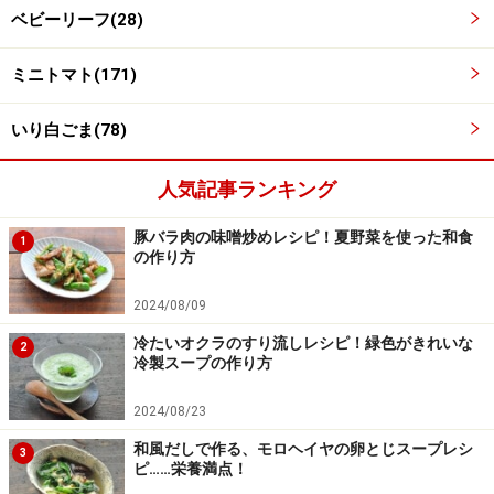
ベビーリーフ(28)
ミニトマト(171)
いり白ごま(78)
人気記事ランキング
豚バラ肉の味噌炒めレシピ！夏野菜を使った和食
1
の作り方
2024/08/09
冷たいオクラのすり流しレシピ！緑色がきれいな
2
冷製スープの作り方
2024/08/23
ズッキーニから水気が出てくる
4
和風だしで作る、モロヘイヤの卵とじスープレシ
3
塩をしたズッキーニを5分程度置いておくと、表面から
ピ……栄養満点！