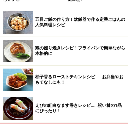
ズッキーニは2～3mm幅の半月切りにします。あまり薄
く切りすぎると食べごたえのない食感になってしまうの
五目ご飯の作り方！炊飯器で作る定番ごはんの
で、少し厚めくらいがちょうどよいです。
人気料理レシピ
鶏の照り焼きレシピ！フライパンで簡単ながら
本格的に
柚子香るローストチキンレシピ……お弁当やお
もてなしにも！
えびの紅白なます巻きレシピ……祝い肴の1品
にぴったり！