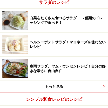
サラダのレシピ
白菜をたくさん食べるサラダ……2種類のドレ
ッシングで食べる！
ズッキーニに塩をふる
2
切ったズッキーニをボウルに入れ、ひとつまみの塩(分量
ヘルシーポテトサラダ！マヨネーズを使わない
レシピ
外)を加えて混ぜ合わせ、5分程度置いておきます。
春雨サラダ、ヤム・ウンセンレシピ！自分の好
きな辛さに自由自在
もっと見る
シンプル和食レシピのレシピ