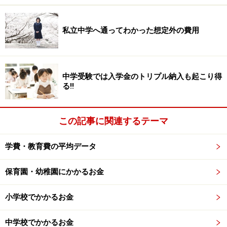
＜中学3年間にかかる費用＞合計約86万円
・入学時（制服等）：約6.6万円
・積立金：約58.5万円
私立中学へ通ってわかった想定外の費用
・牛乳給食費・生徒会費等：約5.5万円
・給食費：約15.4万円
中学受験では入学金のトリプル納入も起こり得
る!!
＜高校3年間にかかる費用＞合計約65.5万円
・進級費：約0.6万円
・授業料：約35.6万円（就学支援金に認定されると無
この記事に関連するテーマ
料）
・積立金：20万円
学費・教育費の平均データ
・生徒会費等：約2.5万円
・教科書・補助教材費：約6.8万円
保育園・幼稚園にかかるお金
小学校でかかるお金
・都立B中学・高校の学費の目安
＜中学3年間にかかる費用＞合計約97万円
中学校でかかるお金