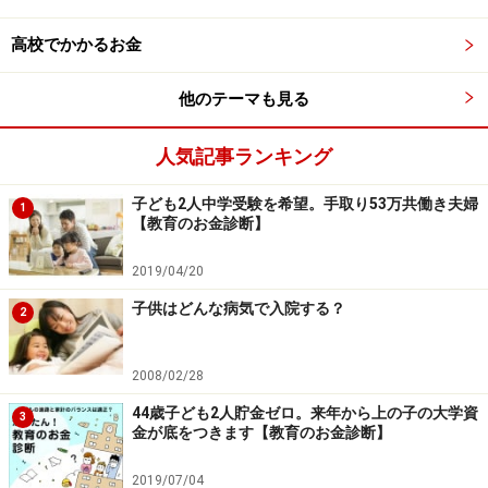
・入学時（制服・教材費等）：約14万円
・給食費：約16.7万円
高校でかかるお金
・教材費：約65.3万円
・生徒会費等：約1.3万円
他のテーマも見る
＜高校3年間にかかる費用＞合計約72万円～76万円
人気記事ランキング
・入学時（教科書等）：約6.7万円～9.6万円（女子のみ
子ども2人中学受験を希望。手取り53万共働き夫婦
1
制服の一部の購入要）
【教育のお金診断】
・授業料：約35.6万円（就学支援金に認定されると無
2019/04/20
料）
・生徒会費等：約2.2万円
子供はどんな病気で入院する？
2
・積立金：約28.2万円
2008/02/28
同じ東京都内の公立中高一貫校でも、A学校は6年間の合
44歳子ども2人貯金ゼロ。来年から上の子の大学資
3
計が約152万円であるのに対し、B校は約170万円と異な
金が底をつきます【教育のお金診断】
ることがわかります。また、全国の公立中学・高校それ
2019/07/04