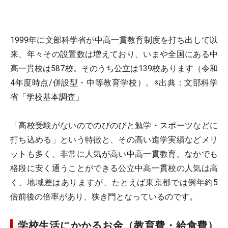
1999年に文部科学省が中高一貫教育制度を打ち出して以
来、年々その設置数は増えており、いまや全国にある中
高一貫校は587校。そのうち公立は139校あります（令和
4年度時点/併設型・中等教育学校）。※出典：文部科学
省「学校基本調査」
「高校受験がないのでのびのびと勉学・スポーツなどに
打ち込める」という特徴と、その高い進学実績などメリ
ットも多く、非常に人気が高い中高一貫教育。なかでも
格段に安く通うことができる公立中高一貫校の人気は高
く、地域差はありますが、たとえば東京都では例年約5
倍前後の倍率があり、狭き門となっているのです。
学校生活にかかるお金（教育費・給食費）