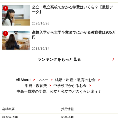
ぞれの平均教育費と比べると少し高めではありますが、
公立・私立高校でかかる学費はいくら？【最新デ
やはり私立の3分の1程度で済みます。
4
ータ】
学校外にかかるお金（塾代・習い事等代）
2020/10/26
の違い
高校入学から大学卒業までにかかる教育費は935万
5
円
子どもにかかる教育費には、学校教育費以外の塾代や習
い事代なども大きくウエイトを占め、この学校外教育費
2018/10/14
でも、公立と私立に大きな差が生じているのです。詳細
ランキングをもっと見る
について見ていきましょう。
>
>
>
All About
マネー
結婚・出産・教育のお金
学校外活動費は中高合わせて6年間で30万円ほどの差
>
>
学費・教育費
中学校でかかるお金
中高一貫校の学費、公立と私立でどのくらい違う？
この学校外活動費のデータには、一般の公立中学に通う
子どもの教育費が含まれており、高校受験のための塾代
も入っています。しかし公立中高一貫校に通った場合で
会社概要
採用情報
も、補習塾や大学受験対策塾へ、中学時代から通う子ど
投資家情報
広告掲載