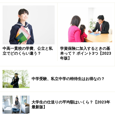
中高一貫校の学費、公立と私
学資保険に加入するときの基
立でどのくらい違う？
本って？ ポイント3つ【2023
年版】
都立中高一貫校の学費例
全国にある公立中高一貫校は、地域や学校によって学費
中学受験、私立中学の特待生はお得なの？
が異なるため、ここではホームページ上に学費の目安を
掲載している都立中高一貫校から2校ほど紹介します。
なお、通学するための交通費は入っておりません。
大学生の仕送りの平均額はいくら？【2023年
最新版】
・都立A中学・高校の学費の目安