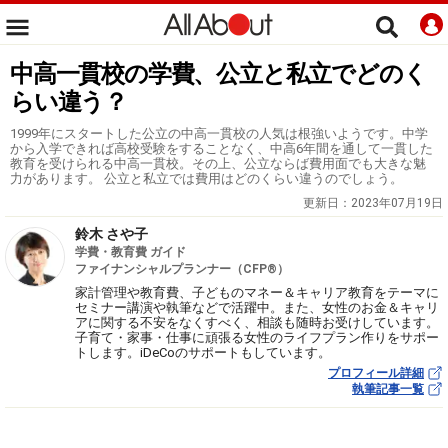
中高一貫校の学費、公立と私立でどのく
らい違う？
1999年にスタートした公立の中高一貫校の人気は根強いようです。中学
から入学できれば高校受験をすることなく、中高6年間を通して一貫した
教育を受けられる中高一貫校。その上、公立ならば費用面でも大きな魅
力があります。 公立と私立では費用はどのくらい違うのでしょう。
更新日：
2023年07月19日
鈴木 さや子
学費・教育費 ガイド
ファイナンシャルプランナー（CFP®）
家計管理や教育費、子どものマネー＆キャリア教育をテーマに
セミナー講演や執筆などで活躍中。また、女性のお金＆キャリ
アに関する不安をなくすべく、相談も随時お受けしています。
子育て・家事・仕事に頑張る女性のライフプラン作りをサポー
トします。iDeCoのサポートもしています。
プロフィール詳細
執筆記事一覧