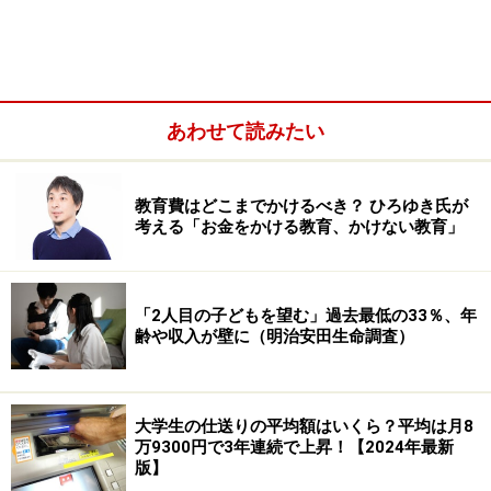
6年間の合計金額を比較すると、公立は約144万円である
のに対し、私立は約546万円と3.8倍も高くなります。
中学校の場合給食費以外、高校の場合はすべての項目に
あわせて読みたい
おいて私立の方が高くなっています。
教育費はどこまでかけるべき？ ひろゆき氏が
なお公立中高一貫校のうち一部の学校では、一般の公立
考える「お金をかける教育、かけない教育」
中学よりも、ある程度カリキュラムが自由に組め、教材
費や海外研修などにお金がかかるなど、データと金額が
大きく異なることもあります。しかしそれでも私立中高
「2人目の子どもを望む」過去最低の33％、年
齢や収入が壁に（明治安田生命調査）
一貫校よりは、格段に低い費用で済むといえるでしょ
う。そこで、都立の学校を例に、公立中高一貫校の学費
を紹介します。
大学生の仕送りの平均額はいくら？平均は月8
万9300円で3年連続で上昇！【2024年最新
版】