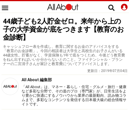
44歳子ども2人貯金ゼロ。来年から上の
子の大学資金が底をつきます【教育のお
金診断】
キャッシュフロー表を作成し、教育に関するお金のアドバイスをする
「教育のお金診断」。今回の相談者は大学生と高校生のお子さんがいる
44歳女性。貯蓄がなく、学資保険も1年で底をつくため、今後どう教育費
をねん出すればいいか分からないとのこと。ファイナンシャル・プラン
ナーの二宮清子さんが家計と教育費についてアドバイスします。
更新日：
2019年07月04日
All About 編集部
「All About」は、マネー・暮らし・住宅・グルメ・旅行・健康
など多彩な分野で、その道のプロ（専門家）が、日常生活をよ
り豊かに快適にするノウハウから業界の最新動向、読み物コラ
ムまで、多彩なコンテンツを発信する日本最大級の総合情報サ
イトです。