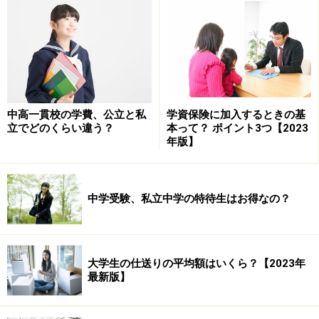
水道光熱費／4万5000円（2世帯分）
通信費／8500円
小遣い／2万5000円（夫2万円、妻5000円）
雑費／2万円
個人年金／2万5000円
中高一貫校の学費、公立と私
学資保険に加入するときの基
保険料／1万9000円
立でどのくらい違う？
本って？ ポイント3つ【2023
（夫：医療、生命保険月1万5000円。妻：医療、生命保
年版】
険月3700円）
年間の特別費／約60万円
（車の税金、洋服代、お祝い
中学受験、私立中学の特待生はお得なの？
等）
資産現預金／4万円
大学生の仕送りの平均額はいくら？【2023年
最新版】
◆年間の教育費総額／約180万円
相談者コメント「下の子は塾に通う予定。月2万円くら