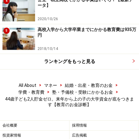
4
ータ】
ローンの完済とお子様が大学卒業するのが6年後とほぼ
同時期で年齢も50歳時なので、今の時点で家計や働き方
2020/10/26
を見直し、6年間しっかり家計管理をしていくことで、
高校入学から大学卒業までにかかる教育費は935万
5
その後お金に困ることはなくなります。最悪の状況を作
円
らないためにはどう対策を取っていけば考えていきまし
2018/10/14
ょう。
ランキングをもっと見る
今後をハッピーにするために「3つの対策」
がすべて必要です
>
>
>
All About
マネー
結婚・出産・教育のお金
>
>
学費・教育費
塾・予備校・受験にかかるお金
私立文系でも学費と仕送りを合せると4年間で約1000万
44歳子ども2人貯金ゼロ。来年から上の子の大学資金が底をつきま
す【教育のお金診断】
円かかります。しかし、多くの場合、学資保険で貯める
お金は100万円から300万円が一般的で、これでは教育費
は全く足りません。不足分は、ボーナスや貯蓄、更に奨
会社概要
採用情報
学金や教育ローンで賄うのが一般的です。
投資家情報
広告掲載