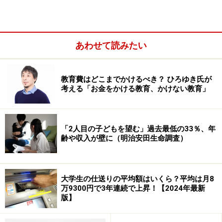
あわせて読みたい
家族構成/夫44歳、子18歳大学1年生、16歳高校2年生
住まい/関東
教育費はどこまでかけるべき？ ひろゆき氏が
考える「お金をかける教育、かけない教育」
◆現在の家計収支の状況
手取り月収／42万円（夫34万円、妻8万円）
※夫の月収には退職金含
「2人目の子どもを望む」過去最低の33％、年
齢や収入が壁に（明治安田生命調査）
毎月の支出／約35万円
・主な支出内訳
住居費／5万円
大学生の仕送りの平均額はいくら？平均は月8
万9300円で3年連続で上昇！【2024年最新
会社交通費／4万5000円
版】
自動車保険／1万5000円
食費・外食費／10万円