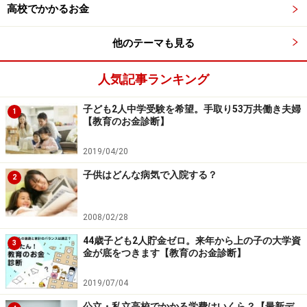
みましたが、今後6年間は教育費が家計に重くのしかか
高校でかかるお金
り、12年ほどは残高がマイナスになってしまいます。あ
他のテーマも見る
まり良い状況とはいえず、貯蓄が底をつき赤字が続く
と、消費者金融に手を出したり、「楽して稼げる！」と
人気記事ランキング
いうような詐欺にひっかかったり、精神的にも追い詰め
られ体を壊すこともあります。
子ども2人中学受験を希望。手取り53万共働き夫婦
1
【教育のお金診断】
2019/04/20
ななさん6年間のキャッシュフロー
子供はどんな病気で入院する？
2
2008/02/28
44歳子ども2人貯金ゼロ。来年から上の子の大学資
3
ななさん現状の詳細キャッシュフロー表
金が底をつきます【教育のお金診断】
2019/07/04
しかし、ななさんの場合、ご夫婦共に年齢が若く、住宅
公立・私立高校でかかる学費はいくら？【最新デ