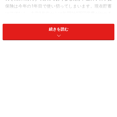
保険は今年の1年目で使い切ってしまいます。現在貯蓄
はほぼなく、大学2年生からは年間160万円学費がかかる
ため、今後どう貯めていけばいいか見えておりません。
また、下の子も文系の私大に進ませたいと思っておりま
続きを読む
す。現在私は扶養内で働いておりますが、派遣等でフル
タイム勤務すべきか悩んでいます。教育費のねん出の仕
方をアドバイスいただけますでしょうか」
◆相談者/ななさん
（44歳女性・パート・既婚）