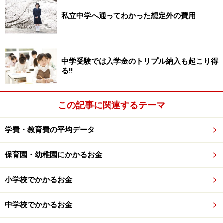
いです」
私立中学へ通ってわかった想定外の費用
◆教育費の貯蓄方法／
子ども口座に月5000円ずつ振込。
中学受験では入学金のトリプル納入も起こり得
下の子は学資保険200万円・月1万円18歳4月まで
る!!
◆その他／
この記事に関連するテーマ
相談者コメント「年間30万円支払っている個人年金を学
費に充てるため解約するか、最低月3000円の掛け金でも
学費・教育費の平均データ
続けていくか悩んでいます」
保育園・幼稚園にかかるお金
A. キャッシュフロー表から今後6年間の家
小学校でかかるお金
計を対策していきます
中学校でかかるお金
現状の家計をもとに今後の6年間の家計状況を試算して