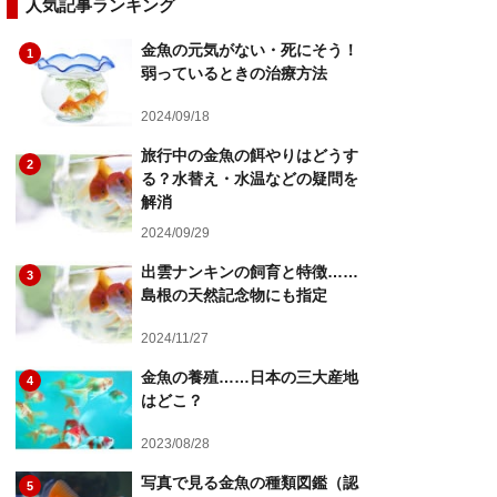
人気記事ランキング
金魚の元気がない・死にそう！
1
弱っているときの治療方法
2024/09/18
旅行中の金魚の餌やりはどうす
2
る？水替え・水温などの疑問を
解消
2024/09/29
出雲ナンキンの飼育と特徴……
3
島根の天然記念物にも指定
2024/11/27
金魚の養殖……日本の三大産地
4
はどこ？
2023/08/28
写真で見る金魚の種類図鑑（認
5