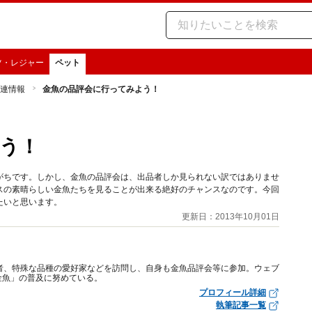
ツ・レジャー
ペット
連情報
金魚の品評会に行ってみよう！
う！
がちです。しかし、金魚の品評会は、出品者しか見られない訳ではありませ
スの素晴らしい金魚たちを見ることが出来る絶好のチャンスなのです。今回
たいと思います。
更新日：2013年10月01日
者、特殊な品種の愛好家などを訪問し、自身も金魚品評会等に参加。ウェブ
金魚」の普及に努めている。
プロフィール詳細
執筆記事一覧