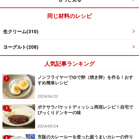
同じ材料のレシピ
生クリーム(310)
ヨーグルト(208)
6時間後発酵終了
4
6時間後発酵終了。そっと中を覗いてみると、つやつや
人気記事ランキング
なプリン状に固まっている様子。口をクリップで閉じ直
ノンフライヤーでゆで卵（焼き卵）を作る！おす
して、冷蔵庫で三日間休ませる。
1
すめ簡単レシピ
2024/06/23
ポテサラパケットディッシュ再現レシピ！自宅で
2
びっくりドンキーの味
2024/09/24
市販のカレールーを使った超うまいカレーの作り
3