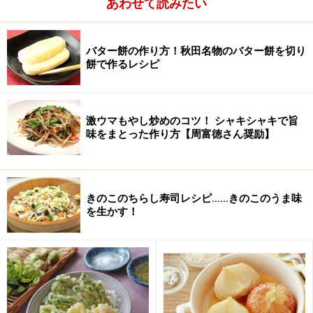
■
炊飯器で発酵バターを作る
あわせて読みたい
用意する道具
1
バター餅の作り方！秋田名物のバター餅を切り
炊飯器、普通の温度計（100均ショップで買える）、ケ
餅で作るレシピ
ーキクーラーなど丸い網、クリップ1個、ハンドミキサ
ー。
激ウマもやし炒めのコツ！ シャキシャキで旨
味をまとった作り方【周富徳さん奨励】
きのこのちらし寿司レシピ……きのこのうま味
を生かす！