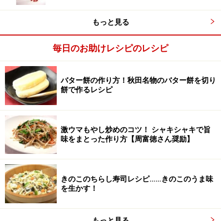
40℃に保ちながら6時間発酵させる。上がり過ぎたら保
温スイッチを切って様子を見ても良いが、温度の下がり
もっと見る
過ぎには要注意！
毎日のお助けレシピのレシピ
一般的に、保温温度は60℃なので、隙間を開けて蓋をし
て温度を下げる
バター餅の作り方！秋田名物のバター餅を切り
餅で作るレシピ
激ウマもやし炒めのコツ！ シャキシャキで旨
味をまとった作り方【周富徳さん奨励】
きのこのちらし寿司レシピ……きのこのうま味
を生かす！
もっと見る