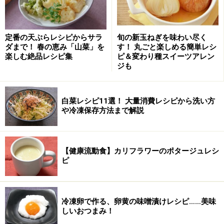
炊飯器に湯と網を入れ、ヨーグルト混ぜ生クリーム
2
定番の天ぷらレシピからサラ
旬の新玉ねぎを味わい尽く
をセット
ダまで！ 春の恵み「山菜」を
す！ 丸ごと楽しめる簡単レシ
楽しむ絶品レシピ集
ピ＆変わり種スイーツアレン
生クリームの口を開け、清潔なスプーンで、口を開けた
ジも
ばかりの新鮮なヨーグルトをすくって入れてよく混ぜ、
口をクリップで止める。炊飯器の内釜に、熱湯を1の線
位（網より下）まで注ぎ入れ、網（ケーキクーラー）を
白菜レシピ11選！ 大量消費レシピから洗い方
や冷凍保存方法まで解説
入れ、ヨーグルト入り生クリームをのせ、隣に温度計を
置く。
【健康流動食】カリフラワーのポタージュレシ
湯を入れるのは釜の保護と、釜内の温度を安定させるた
ピ
め
冷凍卵で作る、卵黄の味噌漬けレシピ……美味
しいおつまみ！