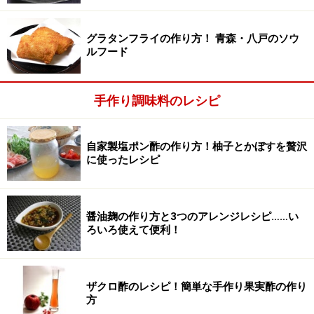
グラタンフライの作り方！ 青森・八戸のソウ
ルフード
手作り調味料のレシピ
自家製塩ポン酢の作り方！柚子とかぼすを贅沢
に使ったレシピ
醤油麹の作り方と3つのアレンジレシピ……い
ろいろ使えて便利！
蓋をして、40℃前後で6時間発酵させる
3
中が見えるようガラス蓋をして、保温スイッチを入れ
ザクロ酢のレシピ！簡単な手作り果実酢の作り
る。しばらくして40℃になったら蓋に隙間をあけて、
方