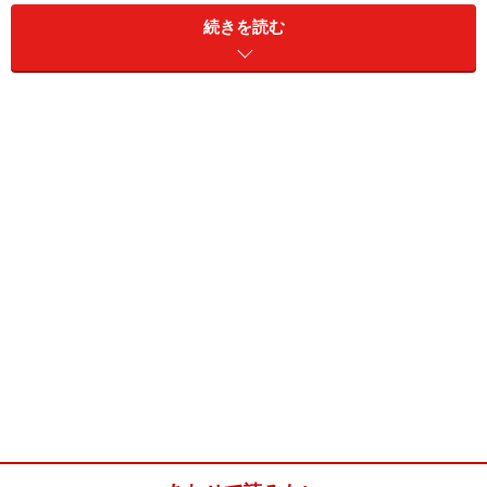
続きを読む
炊飯器発酵バター(一回分)
■
発酵バター材料
生クリーム
1パック（200ml）
ヨーグルト
大さじ1
■
生クリームは脂肪分の多い動物性のものを使います。今
回使ったのは乳脂肪分45％です。
炊飯器発酵バターの作り方・手順