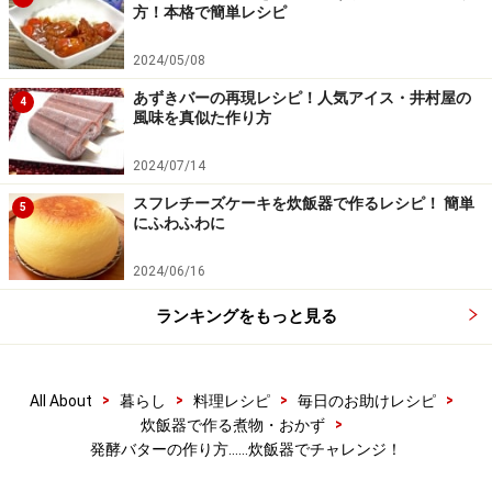
方！本格で簡単レシピ
2024/05/08
あずきバーの再現レシピ！人気アイス・井村屋の
4
風味を真似た作り方
2024/07/14
スフレチーズケーキを炊飯器で作るレシピ！ 簡単
5
にふわふわに
2024/06/16
ランキングをもっと見る
冷蔵して70時間後、寝かせ終了
5
70時間後に冷蔵寝かせ終了。
>
>
>
>
All About
暮らし
料理レシピ
毎日のお助けレシピ
>
炊飯器で作る煮物・おかず
発酵バターの作り方……炊飯器でチャレンジ！