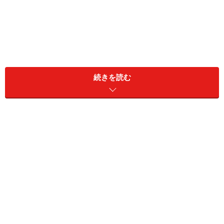
続きを読む
注意喚起を義務付けているのは、それだけ安易な借金は
多くの人の人生を狂わす危険性が高いからです。お金を
借りるのは簡単だけど、無理なく返済するのは難しいこ
とのあらわれです。
お金を借りようとする方々に向けて繰り返し発信される
このフレーズですが、住宅ローンを借りようとする方々
に発信されることはありません。けれども、「住宅ロー