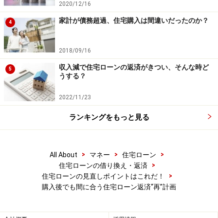
2020/12/16
家計が債務超過、住宅購入は間違いだったのか？
4
2018/09/16
収入減で住宅ローンの返済がきつい、そんな時ど
5
うする？
2022/11/23
ランキングをもっと見る
>
>
>
All About
マネー
住宅ローン
>
住宅ローンの借り換え・返済
>
住宅ローンの見直しポイントはこれだ！
購入後でも間に合う住宅ローン返済“再”計画