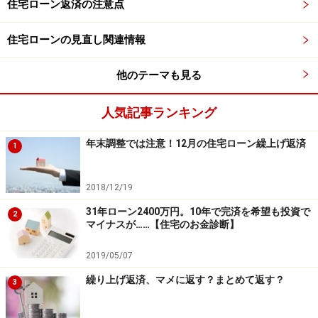
行ってください。
住宅ローン返済の注意点
掲載情報の正確性・完全性については十分に配慮しております
が、その内容を保証するものではなく、これに基づく損失・損害
などについて当社は一切の責任を負いません。
住宅ローンの見直し関連情報
最新の情報や詳細については、必ず各金融機関やサービス提供者
の公式情報をご確認ください。
他のテーマも見る
【編集部からのお知らせ】
人気記事ランキング
・「家計」について、
アンケート（2026/8/31まで）
を実施
中です！
※抽選で20名にAmazonギフト券1000円分プレゼント
年末調整では注意！12月の住宅ローン繰上げ返済
1
※謝礼付きの限定アンケートやモニター企画に参加が可能に
なります
2018/12/19
31年ローン2400万円。10年で完済を希望も投資で
2
マイナスが……【住宅のお金診断】
2019/05/07
繰り上げ返済、マメに返す？まとめて返す？
3