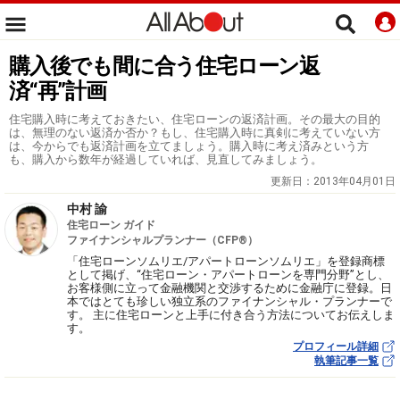
購入後でも間に合う住宅ローン返
済“再”計画
住宅購入時に考えておきたい、住宅ローンの返済計画。その最大の目的
は、無理のない返済か否か？もし、住宅購入時に真剣に考えていない方
は、今からでも返済計画を立てましょう。購入時に考え済みという方
も、購入から数年が経過していれば、見直してみましょう。
更新日：
2013年04月01日
中村 諭
住宅ローン ガイド
ファイナンシャルプランナー（CFP®）
「住宅ローンソムリエ/アパートローンソムリエ」を登録商標
として掲げ、“住宅ローン・アパートローンを専門分野”とし、
お客様側に立って金融機関と交渉するために金融庁に登録。日
本ではとても珍しい独立系のファイナンシャル・プランナーで
す。 主に住宅ローンと上手に付き合う方法についてお伝えしま
す。
プロフィール詳細
執筆記事一覧