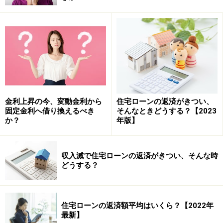
ご利用は計画的に
この「ご利用は計画的に」というセリフを聞いて、他人
事だと思ってはいけません。住宅ローンは人生最大の
「借金」なのですから。ちなみに、住宅ローンを貸して
いる銀行が適用されるのは銀行法で、貸金業法は適用さ
れず、業務運営に関する自主規制基本規則も該当しませ
金利上昇の今、変動金利から
住宅ローンの返済がきつい、
固定金利へ借り換えるべき
そんなときどうする？【2023
ん。
か？
年版】
そんな人生最大の借金である住宅ローン。ご利用前に、
収入減で住宅ローンの返済がきつい、そんな時
すなわち“契約前”に、返済計画を立てましたか？住宅ロ
どうする？
ーンを選ぶ際に次のような理由で決めた方は要注意で
す。
住宅ローンの返済額平均はいくら？【2022年
□ 住宅販売の営業マンが勧めてくれたローンだから
最新】