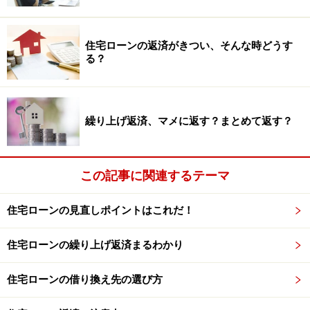
□ 銀行員が勧めてくれたローンだから
□ 賃貸アパートの家賃と同じくらいだから
住宅ローンの返済がきつい、そんな時どうす
る？
一つでも該当する方は、今からでもまだ間に合います。
ご自身の住宅ローン返済について、改めて計画の見直し
をしてみましょう。
繰り上げ返済、マメに返す？まとめて返す？
3ステップで返済“再”計画をたてよう！ ＞＞
この記事に関連するテーマ
【参考記事】
住宅ローンの具体的な見直し方法 ～4つの目的別～
住宅ローンの見直しポイントはこれだ！
住宅ローンの繰り上げ返済まるわかり
※記事内容は執筆時点のものです。最新の内容をご確認くださ
い。
本記事の内容は一般的な情報提供を目的としており、特定の金融
住宅ローンの借り換え先の選び方
商品や投資行動を推奨するものではありません。
投資や資産運用に関する最終的なご判断はご自身の責任において