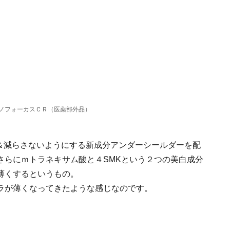
ラノフォーカスＣＲ（医薬部外品）
す＆減らさないようにする新成分アンダーシールダーを配
さらにｍトラネキサム酸と４SMKという２つの美白成分
薄くするというもの。
ラが薄くなってきたような感じなのです。