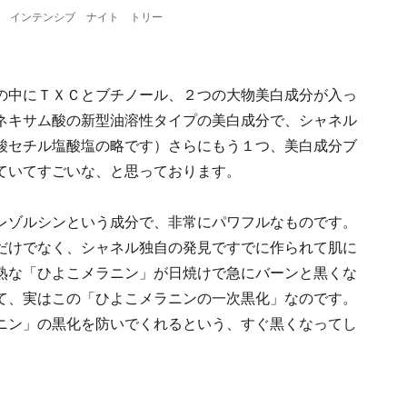
 インテンシブ ナイト トリー
の中にＴＸＣとブチノール、２つの大物美白成分が入っ
ネキサム酸の新型油溶性タイプの美白成分で、シャネル
酸セチル塩酸塩の略です）さらにもう１つ、美白成分ブ
ていてすごいな、と思っております。
レゾルシンという成分で、非常にパワフルなものです。
だけでなく、シャネル独自の発見ですでに作られて肌に
熟な「ひよこメラニン」が日焼けで急にバーンと黒くな
て、実はこの「ひよこメラニンの一次黒化」なのです。
ニン」の黒化を防いでくれるという、すぐ黒くなってし
。