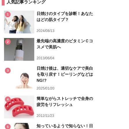
人気記事ランキング
日焼けのタイプを診断！あなた
1
はどの肌タイプ？
2024/08/13
最先端の高濃度のビタミンＣコ
2
スメで美肌へ
2013/06/04
日焼け後は、適切なケアで美白
3
を取り戻す！ピーリングなどは
NG!?
2025/01/20
簡単ながらストレッチで全身の
4
疲労をリフレッシュ
2012/11/23
知っているようで知らない！日
5