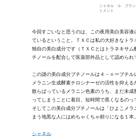
シャネル ル ブラン
トメント
今回すごいなと思うのは、この夜用美白美容液
ているということ。ＴＸＣは私の大好きなトラ
独自の美白成分です（ＴＸＣとはトラネキサム
チノールを配合して医薬部外品として認められ
この謎の美白成分ブチノールは４－ｎーブチル
メラニン生成酵素チロシナーゼの活性を抑える
散らばっているメラニン色素のうち、まだ未成
ってしまうことに着目。短時間で黒くなるのっ
そしてこの美白成分ブチノールは「ひよこメラ
まう地黒な人にはめちゃくちゃ頼りになる１本
シャネル