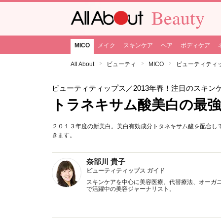
Beauty
MICO
メイク
スキンケア
ヘア
ボディケア
All About
ビューティ
MICO
ビューティティ
ビューティティップス
／2013年春！注目のスキン
トラネキサム酸美白の最
２０１３年度の新美白。美白有効成分トタネキサム酸を配合し
きます。
奈部川 貴子
ビューティティップス ガイド
スキンケアを中心に美容医療、代替療法、オーガ
で活躍中の美容ジャーナリスト。