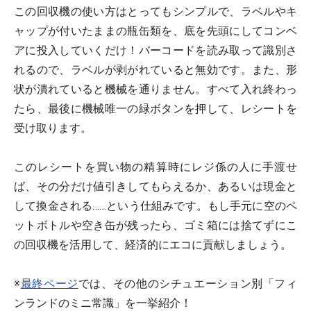
この回収機の使い方はとってもシンプルで、ラベルやキ
ャップが付いたままの瓶缶類を、底を先頭にしてコンベ
アに投入していくだけ！バーコードを読み取って識別さ
れるので、ラベルが剥がれていると無効です。また、形
状が潰れていると機械を通りません。すべて入れ終わっ
たら、最後に機械唯一の緑ボタンを押して、レシートを
受け取ります。
このレシートを買い物の精算時にレジ係の人に手渡せ
ば、その分だけ値引きしてもらえるか、あるいは現金と
して換金される……という仕組みです。もし手元に空のペ
ットボトルや空き缶が残ったら、ゴミ箱には捨てずにこ
の回収機を活用して、経済的にエコに貢献しましょう。
※
最終ページ
では、その他のシチュエーション別「フィ
ンランドのミニ常識」を一挙紹介！