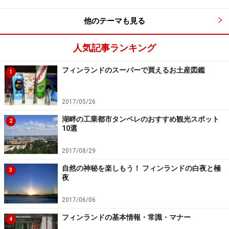
フィンランド国内で活用されている2大気象情報サイト
他のテーマも見る
が、以下の2つ。
人気記事ランキング
■
Foreca Finland
（フォレカ・フィンランド／日本語対
応）
フィンランドのスーパーで買えるお土産図鑑
1
■
Ilmatieteen laitos
（フィンランド気象研究所／英語対
2017/05/26
応）
湖畔の工業都市タンペレのおすすめ観光スポット
2
10選
両者とも、はじめに目的地の地名を入力すれば、わかり
やすいアイコンとグラフでもって時間帯別の週間天気予
2017/08/29
報や予報気温を示してくれます。
自然の神秘を楽しもう！ フィンランドの白夜と極
3
夜
2017/06/06
フィンランドの基本情報・常識・マナー
同じ気温でも、場所や湿度、風の強さによって体感温度は驚
4
くほど変わる