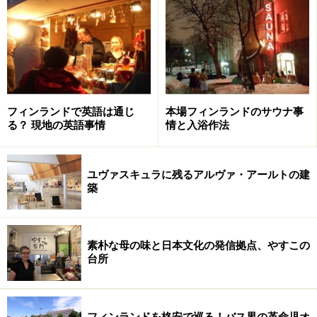
変化ではないようですが、とにかく毎年まったく違う夏
や冬がやってくるのです。
フィンランド人ももちろん、毎年ホワイトクリスマスを心待
フィンランドで英語は通じ
本場フィンランドのサウナ事
ちにしているのだけど……
る？ 現地の英語事情
情と入浴作法
例えば2011年12月のフィンランドは、平均気温がプラス
3度もあり、雪がまったく降らずに南部ではまさかのブ
ユヴァスキュラに残るアルヴァ・アールトの建
ラッククリスマスを迎えたのに対し、翌2012年の12月は
築
平均気温がマイナス5度を下回り、月始めから雪嵐に見
舞われて首都機能が乱れたり……というほどの格差。
素朴な母の味と日本文化の発信拠点、やすこの
台所
つまり、昨年の同じ時期がこのような気候だったらしい
から、という情報のみで今年の気候をも決めてかかるの
は危険です。現地で発表されている天気予報を、直前ま