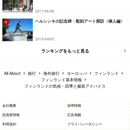
特にフォレカ・フィンランドのローカル予報ページに
2017/06/08
は、現在の気象観測情報も細かに掲載されているので、
ヘルシンキの記念碑・彫刻アート探訪〈偉人編〉
5
とっても便利。気温のほかにも、湿度や、風量や湿度を
考慮した実際の体感温度、積雪量、そして気候と併せて
2013/04/02
気にかけておきたい日の出・日没時間やトータル日照時
ランキングをもっと見る
間がチェックできるので、これを見るだけでも随分リア
ルに現地の直近の状況がイメージしやすくなるのではな
いでしょうか。
>
>
>
>
>
All About
旅行
海外旅行
ヨーロッパ
フィンランド
>
フィンランド基本情報
ちなみに、両サイトで発表されているのはそれぞれ別機
フィンランドの気候・四季と服装アドバイス
関の観測データに基づく予報なので、両者の予報結果は
必ずしも一致しておらず、どちらのほうが正当率が高い
会社概要
採用情報
かも一概に言及することはできません。常に両方のサイ
投資家情報
広告掲載
トをチェックしておくのが無難かもしれませんね。さら
利用規約
プライバシーポリシー
に、フィンランドの天気予報結果は、前日や当日にさえ