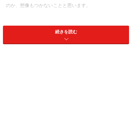
のか、想像もつかないことと思います。
続きを読む
木々が芽吹き始め、春の訪れを感じられるのは、中南部で例
年5月半ばくらいから
さらに地図を見てもらえばわかりますが、さらにフィン
ランドは縦にとても長い国。国土の南部と北部では、当
然ながら気温や日照時間にも大きな変化が見られるの
で、滞在予定都市の正確な気象情報を掴まなければなり
ません。今回は、そうした気候に関する疑問を解消し安
心して渡航してきてもらえるように、季節ごとの気候の
特色や体感的な目安、服装についての留意点などまとめ
てみます。ぜひ参考にしながら、トランクの中身を検討
してみてください。