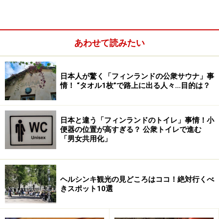
あわせて読みたい
日本人が驚く「フィンランドの公衆サウナ」事
情！ “タオル1枚”で路上に出る人々…目的は？
日本と違う「フィンランドのトイレ」事情！小
便器の位置が高すぎる？ 公衆トイレで進む
「男女共用化」
まず言及しておきたいのは、近年のフィンランドは現地
人が驚き顔をしかめるほど、年ごとに平均気温や降雨・
ヘルシンキ観光の見どころはココ！絶対行くべ
降雪量が変動しており、「これが典型的なヘルシンキの
きスポット10選
12月」などといった標準気候を失いつつあるということ
です。必ずしも年々温暖化している、という一方向への