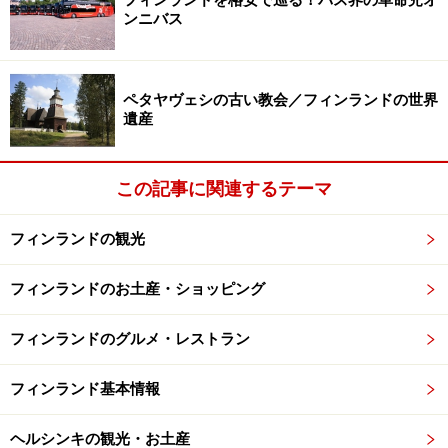
フィンランドを格安で巡る！バス界の革命児オ
でまめにチェックし、リアルな状況を十分に把握した上
ンニバス
で、観光計画や衣類の準備に臨みましょう。
<INDEX>
ペタヤヴェシの古い教会／フィンランドの世界
遺産
フィンランドの気象情報サイト
春（3・4・5月）の気候・服装チェック
この記事に関連するテーマ
夏（6・7・8月）の気候・服装チェック
秋（9・10・11月）の気候・服装チェック
フィンランドの観光
冬（12・1・2月）の気候・服装チェック
フィンランドのお土産・ショッピング
防「暗」対策も忘れずに！
フィンランドのグルメ・レストラン
フィンランド基本情報
こまめにチェックしたい、フィンランドの
気象情報サイト
ヘルシンキの観光・お土産