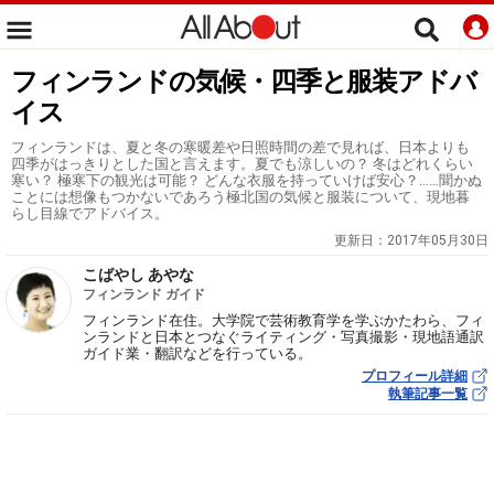
フィンランドの気候・四季と服装アドバ
イス
フィンランドは、夏と冬の寒暖差や日照時間の差で見れば、日本よりも
四季がはっきりとした国と言えます。夏でも涼しいの？ 冬はどれくらい
寒い？ 極寒下の観光は可能？ どんな衣服を持っていけば安心？……聞かぬ
ことには想像もつかないであろう極北国の気候と服装について、現地暮
らし目線でアドバイス。
更新日：
2017年05月30日
こばやし あやな
フィンランド ガイド
フィンランド在住。大学院で芸術教育学を学ぶかたわら、フィ
ンランドと日本とつなぐライティング・写真撮影・現地語通訳
ガイド業・翻訳などを行っている。
プロフィール詳細
執筆記事一覧