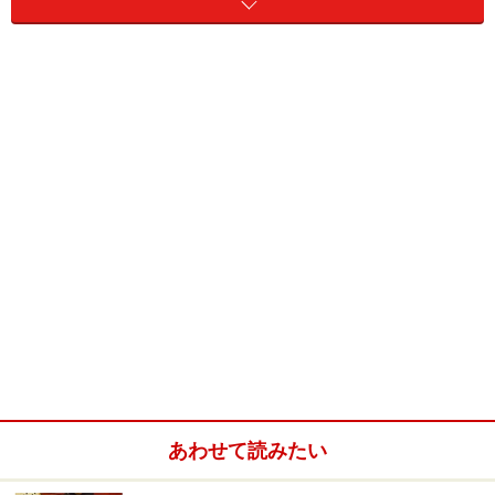
各サイトには電源（使用料500円～）と流し台が設置さ
れています。またサイトの周囲にあるヤマモモなどの樹
木が、適度に木陰を作ってくれます。
サイトの地質は芝生で快適。好みによってウッドデッキ
に設営できるテンガローサイトもおすすめです。出入り
口にはゲートがありセキュリティ面も安心。管理棟には
喫茶店と売店も併設されて、ここでゆっくりくつろぐの
もいいでしょう。シャワーは有料でお湯が出るものと水
しか出ない無料シャワーもあり、夏には重宝しそうで
す。
四万十川には近いですが、キャンプ場から歩いて行くに
は少し遠いです。場内から続く遊歩道を歩けば数分で海
あわせて読みたい
岸が広がります。磯遊びや海水浴、シーカヤックなどが
楽しめます。また徒歩5分ほどには「四万十いやしの