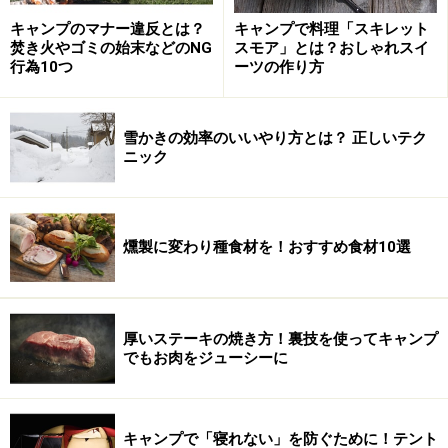
い。
キャンプのマナー違反とは？
キャンプで料理「スキレット
焚き火やゴミの始末などのNG
スモア」とは？おしゃれスイ
行為10つ
ーツの作り方
【編集部おすすめの購入サイト】
Amazonでオートキャンプ関連の商品をチェック！
雪かきの効率のいいやり方とは？ 正しいテク
ニック
楽天市場でオートキャンプ関連の商品をチェッ
ク！
燻製に変わり種食材を！おすすめ食材10選
厚いステーキの焼き方！裏技を使ってキャンプ
でもお肉をジューシーに
キャンプで「寝れない」を防ぐために！テント