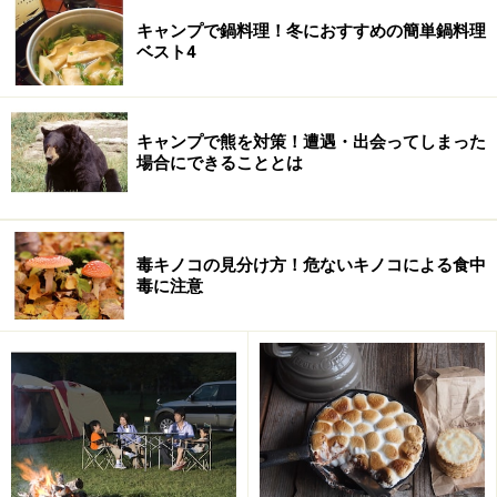
里」という温泉施設もあります。
キャンプで鍋料理！冬におすすめの簡単鍋料理
ベスト4
■オートキャンプ場とまろっと
住所：高知県四万十市下田3548
キャンプで熊を対策！遭遇・出会ってしまった
電話：0880-33-0101
場合にできることとは
料金：オートサイト4000円、テンガローサイト4500円、
キャビンサイト1万円
営業時間：チェックイン15:00～、チェックアウト～
毒キノコの見分け方！危ないキノコによる食中
13:00
毒に注意
定休日：無休
URL：
http://www.tomarotto.com/
※データは記事公開時点の情報です。
※記事内容は執筆時点のものです。最新の内容をご確認くださ