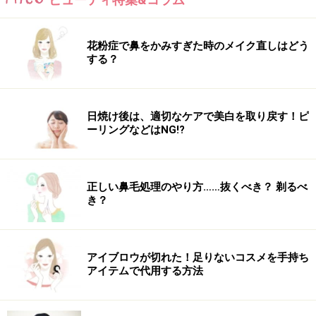
※記事内容は執筆時点のものです。最新の内容をご確認くださ
い。
※ダイエットは個人の体質、また、誤った方法による実践に起因
して体調不良を引き起こす場合があります。実践の際には、必ず
花粉症で鼻をかみすぎた時のメイク直しはどう
自身の体質及び健康状態を十分に考慮したうえで、正しい方法で
する？
おこなってください。また、全ての方への有効性を保証するもの
ではありません。
日焼け後は、適切なケアで美白を取り戻す！ピ
【編集部おすすめの購入サイト】
ーリングなどはNG!?
Amazonでダイエット関連の書籍をチェック！
正しい鼻毛処理のやり方……抜くべき？ 剃るべ
き？
楽天市場で人気のダイエット用品をチェック！
アイブロウが切れた！足りないコスメを手持ち
アイテムで代用する方法