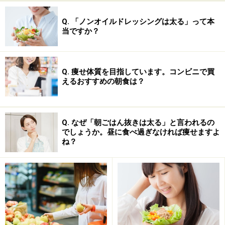
噛むべき回数についてはあまり多すぎても大変なことも
Q. 「ノンオイルドレッシングは太る」って本
当ですか？
あって、一口ごとに30回くらいを目安とするのが良いと
言われています。
Q. 痩せ体質を目指しています。コンビニで買
慣れるまで多少の努力が必要ですが、やってみる価値は
えるおすすめの朝食は？
十分あります。
またゆっくりと食事をとることでも(一般に食事開始から
Q. なぜ「朝ごはん抜きは太る」と言われるの
20分程経過後と言われますが)、満腹中枢が刺激されるの
でしょうか。昼に食べ過ぎなければ痩せますよ
ね？
で、相乗効果も期待できます。
ヒスタミンの原料となるのはアミノ酸の一種「ヒスチジ