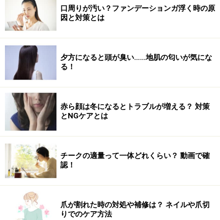
口周りが汚い？ファンデーションガ浮く時の原
因と対策とは
夕方になると頭が臭い……地肌の匂いが気にな
る！
赤ら顔は冬になるとトラブルが増える？ 対策
とNGケアとは
チークの適量って一体どれくらい？ 動画で確
認！
爪が割れた時の対処や補修は？ ネイルや爪切
りでのケア方法