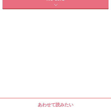
そして近年また一つ、よく噛んで食べることが体内で優
れた働きをすることが分かってきました。
それは噛んで食べるという行為により脳内で「ヒスタミ
ン」という食欲を抑える効果がある物質が作られるとい
うことです。
そしてヒスタミンが満腹中枢を刺激することで満腹感が
高まるという仕組みのようです。（発見者は大分医科大
学の坂田利家名誉教授）
通常ヒスタミンは鼻づまりやかゆみなどのアレルギー症
状を引き起こすやっかいな物質として知られています
が、噛むことにより脳内で作られる分に関しては食欲抑
あわせて読みたい
制の効果があります。