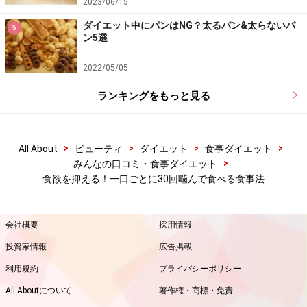
2023/06/15
ダイエット中にパンはNG？太るパン&太らないパ
5
ン5選
2022/05/05
ランキングをもっと見る
>
>
>
>
All About
ビューティ
ダイエット
食事ダイエット
>
みんなの口コミ・食事ダイエット
食欲を抑える！一口ごとに30回噛んで食べる食事法
会社概要
採用情報
投資家情報
広告掲載
利用規約
プライバシーポリシー
All Aboutについて
著作権・商標・免責