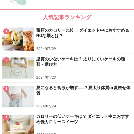
人気記事ランキング
麺類のカロリー比較！ ダイエット中におすすめ＆
1
NGな麺とは？
2024/07/09
脂質の少ないケーキは？ 太りにくいケーキの種
2
類・選び方
2024/01/23
夏になると食欲が増す……？夏太り体質or夏痩せ体
3
質
2024/07/24
カロリーの低いケーキは？ ダイエット中におすす
4
め低カロリースイーツ