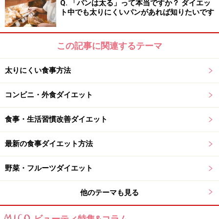
Q. 「パンは太る」って本当ですか？ ダイエッ
ト中でも太りにくいパンがあれば知りたいです
時間がかかる。
食事時間を長く取れない時など状況によってはできない
この記事に関連するテーマ
ことも。
最初慣れるまで努力が必要。
太りにくい食事方法
継続は力なり、です。まずは1週間しっかり続けてみま
コンビニ・外食ダイエット
しょう。
食事・生活習慣改善ダイエット
写真1はイメージ画像です。（Photo by 足成
bit.ly/VuRL9v
)
最新の食事ダイエット方法
写真2はヒスチジンが豊富に含まれる「ぶりの塩焼き」
野菜・フルーツダイエット
です。
他のテーマも見る
※データは記事公開時点のものです。
ビューティ特集&コラム