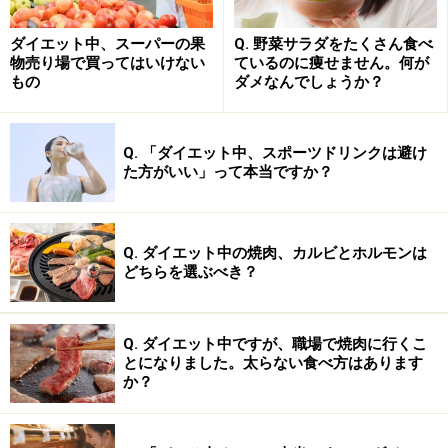
ン」です。
ダイエット中、スーパーの果
Q. 野菜サラダをたくさん食べ
物売り場で買ってはいけない
ているのに痩せません。何が
そしてヒスチジンはまぐろ、かつお、ぶり、さば、さん
もの
ダメなんでしょうか？
ま等の青魚に多く含まれており、これらを食材として摂
取することで脳内ヒスタミンを増やせることが分かって
Q. 「ダイエット中、スポーツドリンクは避け
います。
た方がいい」って本当ですか？
■良い点
特別に準備すべきものがない。
Q. ダイエット中の焼肉、カルビとホルモンは
どちらを選ぶべき？
科学的に効果が実証済み。
手軽に行える。
Q. ダイエット中ですが、職場で焼肉に行くこ
とになりました。太らない食べ方はあります
副次的に健康面の良い効果がいろいろ期待できる。
か？
■悪い点