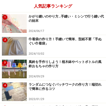
人気記事ランキング
かがり縫いのやり方…手縫い・ミシンで行う縫い代
1
の始末
2024/06/17
巾着袋の作り方！手縫いで簡単、型紙不要「手ぬ
2
ぐい巾着袋」
2024/10/02
風鈴を手作りしよう！植木鉢やペットボトルの風
3
鈴おもちゃの作り方
2024/09/29
ランダムにつなぐパッチワークの作り方！端切れ
4
で簡単に作るコツ
2023/01/29