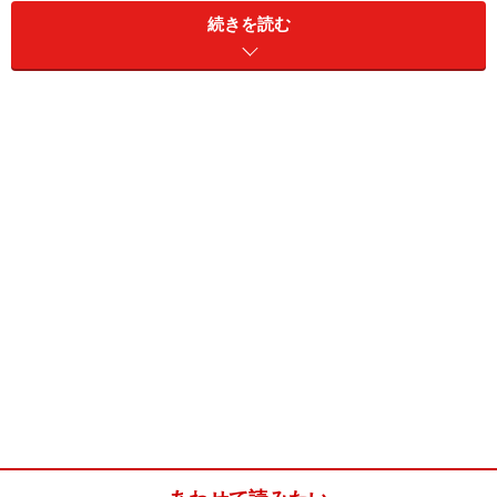
い。
続きを読む
【編集部おすすめの購入サイト】
Amazonでハンドメイド・手芸用品をチェック！
楽天市場でハンドメイド・手芸用品をチェック！