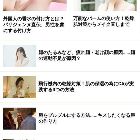
万能なバームの使い方！乾燥
外国人の香水の付け方とは？
肌対策からメイク直しまで
パリジェンヌ直伝、男性を虜
にする付け方
顔のたるみなど、疲れ顔・老け顔の原因……顔
の運動不足が原因？
飛行機内の乾燥対策！肌の保湿の為にCAが実
践する3つの方法
唇をプルプルにする方法……キスしたくなる唇
の作り方