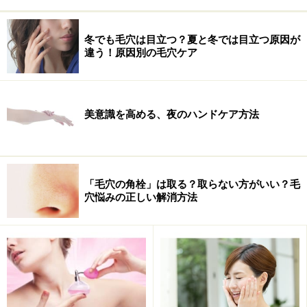
けない」ということを念頭においてください。
冬でも毛穴は目立つ？夏と冬では目立つ原因が
※データは記事公開時点のものです。
違う！原因別の毛穴ケア
※記事内容は執筆時点のものです。最新の内容をご確認くださ
い。
※個人の体質、また、誤った方法による実践に起因して肌荒れや
美意識を高める、夜のハンドケア方法
不調を引き起こす場合があります。実践の際には、必ず自身の体
質及び健康状態を十分に考慮し、正しい方法で行ってください。
また、全ての方への有効性を保証するものではありません。
「毛穴の角栓」は取る？取らない方がいい？毛
【編集部おすすめの購入サイト】
穴悩みの正しい解消方法
Amazonで人気のスキンケア用品をチェック！
楽天市場で人気のスキンケア用品をチェック！