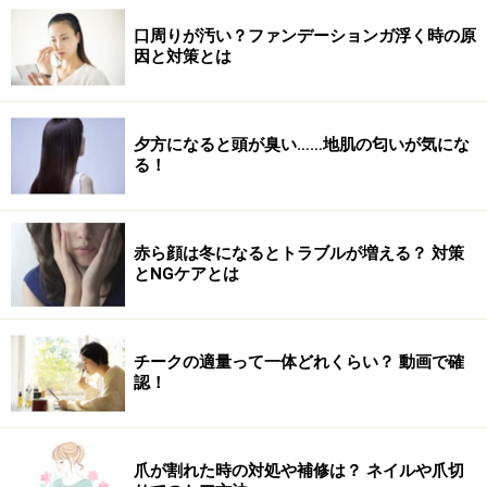
口周りが汚い？ファンデーションガ浮く時の原
因と対策とは
夕方になると頭が臭い……地肌の匂いが気にな
る！
赤ら顔は冬になるとトラブルが増える？ 対策
とNGケアとは
チークの適量って一体どれくらい？ 動画で確
認！
爪が割れた時の対処や補修は？ ネイルや爪切