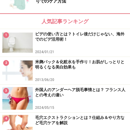
りでのケア方法
人気記事ランキング
ビデの使い方とは？トイレ後だけじゃない、海外
1
でのビデ活用術！
2024/01/21
米麹パック＆化粧水を手作り！お肌がしっとりと
2
明るくなる美白効果も
2013/06/20
外国人のアンダーヘア脱毛事情とは？ フランス人
3
との考えの違い
2024/05/15
毛穴エクストラクションとは？仕組み＆やり方な
4
ど毛穴ケアを解説