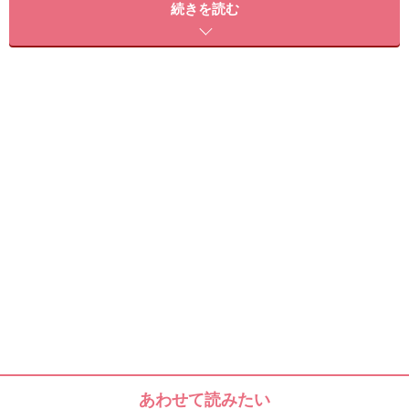
続きを読む
植物オイルは肌にいいイメージがありますが、そのぶん
敏感肌の人にとってはアレルギーの原因にもなりかねま
せん。食用であれば不純物も含まれているものも少なく
ないのでなおさらです。
肌に害がなく、酸化しにくく、精製されたオイル……とな
ると、やはりミネラルオイルに行き着きます。
基本的に天然のオイルは水分と違って肌に吸収されやす
いため、化粧水よりも影響がモロに出ます。ミネラルオ
イルは体内に吸収されずに皮膚の上に膜を張るだけなの
で、毒にも薬にもならずに膜を張るだけ、というのがミ
ネラルオイルです。
敏感肌さんはまずマイナスをプラマイゼロに持っていく
あわせて読みたい
のが重要ですから、しばらくは「肌に負担を限りなくか