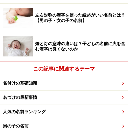
おおらかで優しい人間関係を表す字も多かった
平成の有名人の影響を受けた名前
左右対称の漢字を使った縁起がいい名前とは？
キラキラネームや読めない名前が増えた
【男の子・女の子の名前】
男女の分からない中立的な名前が増えた
平成に増やされた漢字の影響は？
燈と灯の意味の違いは？子どもの名前に火を含
しわしわネームの意味するもの
む漢字は良くないのか
名づけの傾向から見た平成の社会とは？
名前ランキング関連記事
この記事に関連するテーマ
名付けの基礎知識
平成30年間の名づけの特徴
名づけの最新事情
名づけには、いつの時代でも一定の数の人がしている名
人気の名前ランキング
づけがあります。たとえば、
家の習慣や家族の繋がりを
大事にする名づけ
（例：親子で同じ字を使う）、また
人
男の子の名前