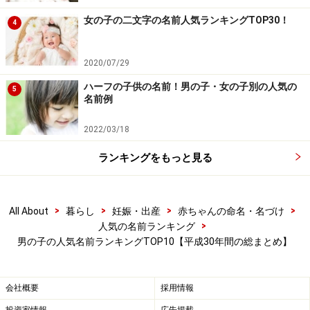
を1つずつ考察していきます。
女の子の二文字の名前人気ランキングTOP30！
4
2020/07/29
平成の男の子の名前は、音やイメージから
ハーフの子供の名前！男の子・女の子別の人気の
5
名前例
作る名前が主流に
昔の男の子の名づけといえば、好きな漢字を決め、それ
2022/03/18
に単純に「男」「夫」「雄」などの字をつける、という
ランキングをもっと見る
ことが多かったのですが、昭和の終わりごろからそうし
た名づけのパターンが崩れ、平成になってからは、
漢字
ではなく、音やイメージを浮かべながら名前を考えるこ
>
>
>
>
All About
暮らし
妊娠・出産
赤ちゃんの命名・名づけ
>
人気の名前ランキング
とが主流になりました。この名づけは親の好み、本音が
男の子の人気名前ランキングTOP10【平成30年間の総まとめ】
表現されやすく、平成の名づけの良い所
といえます。
ちなみに「ゆうゆう」「ゆったり」という言葉が示すよ
会社概要
採用情報
うに、ユの音はゆとりをあらわしますが、平成の終わり