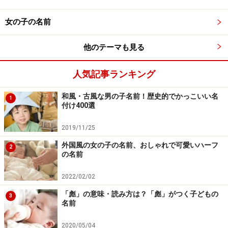
間の能力や性格、目標などを表現する名づけ
（誠、修、
学、博、優、秀、真などの字を入れる）、また
字画占い
女の子の名前
に従う名づけ
などです。
他のテーマも見る
そして年号を記念する名づけもあり、大正時代は「正」
人気記事ランキング
の字が、昭和の時代には「昭」「和」の字が名前に多く
使われました。平成になった後は「翔平」という男の子
和風・古風な男の子名前！歴史的でかっこいい名
1
の名が流行しましたが、ただ平の字はもともと昭和の時
付け400選
代から男の子によく使われていた字で、実は平成の時代
2019/11/25
にとくに年号を記念する名づけが増えた、という形跡は
外国風の女の子の名前、おしゃれで可愛いハーフ
ありません。
2
の名前
また人気の名前というのは、年によって順位が変わるこ
2022/02/02
とはあっても、名前そのものはあまり大きく変化はしま
「彪」の意味・読み方は？「彪」がつく子どもの
3
名前
せん。しかし「名づけ」に関しては平成の30年間の中で
は特徴的な傾向というものも見られました。次より傾向
2020/05/04