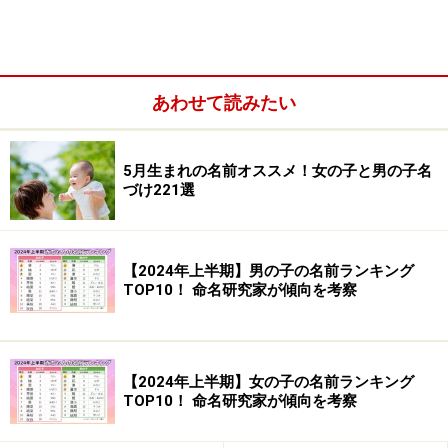
第6位
大翔
ヒロト
第7位
翼
ツバサ
あわせて読みたい
第8位
大樹
ダイキ
5月生まれの名前オススメ！女の子と男の子名
づけ221選
第9位
颯太
ソウタ
第10位
拓也
タクヤ
【2024年上半期】男の子の名前ランキング
TOP10！ 命名研究家が傾向を考察
【2024年上半期】女の子の名前ランキング
TOP10！ 命名研究家が傾向を考察