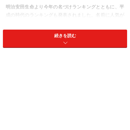
明治安田生命より今年の名づけランキングとともに、平
成の時代のランキングも発表されました。名前に人気が
あったかという順位よりも、むしろそれをもとに、どの
ような発想の「名づけ」が行われたのかを知ることのほ
続きを読む
うが意味のある重要なことなのです。
順位
名前
読み
第1位
翔太
ショウタ
第2位
翔
ショウ
第3位
健太
ケンタ
第4位
蓮
レン
第5位
大輝
ダイキ