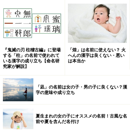
明治安田生命より今年の名づけランキングとともに、平
成の時代のランキングも発表されました（出典：
明治安
『鬼滅の刃 柱稽古編』に登場
「煌」は名前に使えない？ 火
田生命発表の名前ランキング2018
）。でも実はどんな名
する「柱」の名前で使われて
へんの漢字は良くない・悪い
前に人気があったかという順位よりも、むしろそれをも
いる漢字の成り立ち【命名研
は本当か
とに、どのような発想の「名づけ」が行われたのかを知
究家が解説】
ることのほうが意味のある重要なことなのです。
「凪」の名前は女の子・男の子に良くない？漢
＜目次＞
字の意味や成り立ち
平成30年間の名づけの特徴
音やイメージから作る名前が主流に
夏生まれの女の子にオススメの名前！古風な名
自然界を表す字が爆発的に増えた
前や夏を含んだ名付け