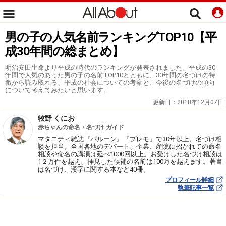
男の子の人気名前ランキングTOP10【平
成30年間の総まとめ】
明治安田生命より平成の時代のランキングが発表されました。平成の30
年間で人気のあった男の子の名前TOP10とともに、30年間の名づけの特
徴から読み取れる、平成の社会についての考察と、今後の名づけの傾向
について考えてみたいと思います。
更新日：
2018年12月07日
牧野 くにお
赤ちゃんの命名・名づけ ガイド
マタニティ雑誌『バルーン』『プレモ』で30年以上、名づけ相
談を担当。全国各地のデパート、企業、産院に招かれての命名
相談や命名の講演は延べ1000回以上。お受けした名づけ相談は
1２万件を越え、拝見した候補の名前は100万を越えます。著書
は名づけ、漢字に関する本など40冊。
プロフィール詳細
執筆記事一覧