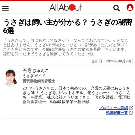
うさぎは飼い主が分かる？ うさぎの秘密
6選
「うさぎって、何にも考えてなさそう」なんて言われますが、そんなこ
とはありません。うさぎの行動ひとつひとつに訳があったんだと気づく
ことも多いものです。今回は意外なうさぎの秘密を暴露しちゃいます。
秘密を知った上でうさぎを観察してみてくださいね。
更新日：
2023年08月29日
石毛 じゅんこ
うさぎ ガイド
愛玩動物飼養管理士
2011年うさぎ年に、日本で初めての、 介護の必要のあるうさ
ぎもOKの うさぎ専用ペットホテル、老うさホーム「うさこん
ち」を開業。 株式会社アトリエうさこ 代表取締役。 愛玩動
物飼養管理士。動物取扱業第一種登録。
プロフィール詳細
執筆記事一覧