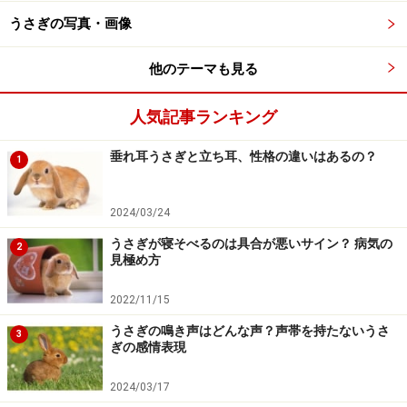
うさぎの写真・画像
ようものなら、足ダン※して一緒に参戦します。その様
子が可笑しくて、喧嘩もやめてしまうほどです。
他のテーマも見る
私も、人生の転機で悩んでいたとき、こんな様子のうさ
人気記事ランキング
ぎにどれだけ励まされたことでしょう。この、一緒に暮
らす小さな家族を心配させまいと、自分自身、元気を奮
垂れ耳うさぎと立ち耳、性格の違いはあるの？
1
い立たせたものです。
2024/03/24
※足ダン…後ろ足で床を叩き、ダンッ！と大きな音を立て
うさぎが寝そべるのは具合が悪いサイン？ 病気の
2
る行動
見極め方
2022/11/15
うさぎの秘密5. トイレを覚える
うさぎの鳴き声はどんな声？声帯を持たないうさ
3
ぎの感情表現
うさぎは、縄張りの四隅に排泄をして、自分の陣地を主
2024/03/17
張します。一番使っている場所に（うさぎ用）トイレを