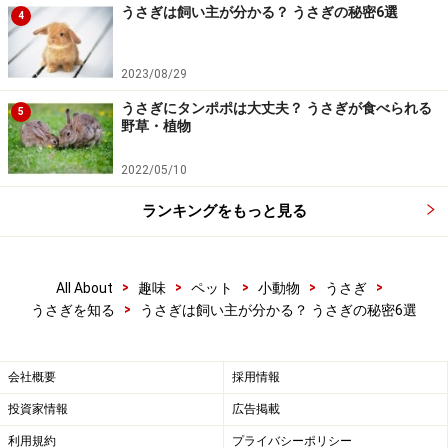
置けば、きちんとトイレに乗って、排泄してくれます。
うさぎは飼い主が分かる？ うさぎの秘密6選
4
個々に性格もありますから、みんながみんなというわけ
にはいきませんが、たいていのうさぎは、トイレを上手
2023/08/29
に使ってくれます。ただ、これは縄張りを意識しなくて
うさぎにタンポポは大丈夫？ うさぎが食べられる
5
済む単頭飼いのときに、効果が高いようです。でも、そ
野草・植物
そうをしても、決して怒ったりしないでください。うさ
2022/05/10
ぎは自由人（兎）なのです。しつけは効きません。怒る
人＝怖い人、と認識し、以降言うことを聞いてくれなく
ランキングをもっと見る
なります。注意しましょう。
>
>
>
>
>
All About
趣味
ペット
小動物
うさぎ
>
うさぎを知る
うさぎは飼い主が分かる？ うさぎの秘密6選
会社概要
採用情報
投資家情報
広告掲載
利用規約
プライバシーポリシー