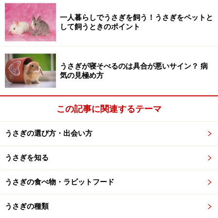
一人暮らしでうさぎを飼う！うさぎをペットと
して飼うときのポイント
うさぎが寝そべるのは具合が悪いサイン？ 病
気の見極め方
この記事に関連するテーマ
うさぎの選び方・出会い方
うさぎの秘密4. 人間の感情に敏感
うさぎを知る
いつも暮らしている家族の、感情をよく感じています。
うさぎの食べ物・ラビットフード
家族が笑顔のときは自分も活発に跳ね、落ち込んだり悲
しんでいるときは、そっと側に来たり、前足をかけて顔
うさぎの種類
を覗き込むようなしぐさをします。家族が喧嘩でも始め