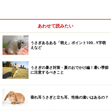
あわせて読みたい
うさぎあるある「萌え」ポイント100…Y字萌
えなど
うさぎの暑さ対策・夏のおでかけ編！暑い季節
うさぎの秘密2. かじる
に注意するべきこと
うさぎの歯は伸び続けるので、常に硬いものを噛んで歯
の伸びを抑えなければなりません。ですので、家の中
の、壁や柱や壁紙、カーペット、コード、観葉植物など
垂れ耳うさぎと立ち耳、性格の違いはあるの？
格好の餌食です。うさぎにしつけは効きません（理解し
ますが、人間の言う通り実行したりしないのです）の