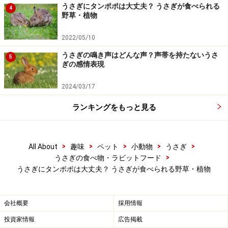
が良いでしょう。個々に合った与え方をしてください。
うさぎにタンポポは大丈夫？ うさぎが食べられる
4
野草・植物
2022/05/10
うさぎの鳴き声はどんな声？声帯を持たないうさ
5
ぎの感情表現
2024/03/17
ランキングをもっと見る
>
>
>
>
>
All About
趣味
ペット
小動物
うさぎ
>
うさぎの食べ物・ラビットフード
うさぎにタンポポは大丈夫？ うさぎが食べられる野草・植物
注意してください!!
会社概要
採用情報
投資家情報
広告掲載