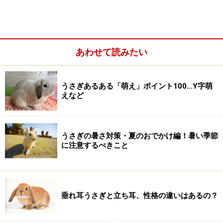
しかし、採取のさい、注意してください。タンポポに似
ている植物はたくさんあります。
あわせて読みたい
タンポポは枝分かれをせず、主根から直接葉を出し、ロ
ゼット(根出葉が円盤状に並んだような形)状になってい
うさぎあるある「萌え」ポイント100…Y字萌
ます。
えなど
うさぎの暑さ対策・夏のおでかけ編！暑い季節
に注意するべきこと
垂れ耳うさぎと立ち耳、性格の違いはあるの？