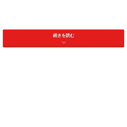
続きを読む
タンポポ。よく似た別の植物に注意
ポピュラーな植物なので、皆さんご存知と思います。黄
色いかわいい花が、道端や野原のあちこちで咲き誇って
いますね。
このタンポポは、葉に、利尿作用や肝臓の働きを助ける
作用があります。また栄養価が高く、内臓に負担をかけ
ずに栄養補助ができます。