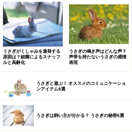
うさぎが食べられる野草・植物2：オオバコ
うさぎがくしゃみを連発する
うさぎの鳴き声はどんな声？
原因は？細菌によるスナッフ
声帯を持たないうさぎの感情
ルと高齢化
表現
オオバコ。葉に縦のすじがある
どこにでも生えている、じょうぶな植物ですが、栄養価
うさぎと遊ぶ！ オススメのコミュニケーショ
が高く、また、抗菌作用があります。うさぎ(特に雄)は
ンアイテム6選
尿結石になりやすいですが、オオバコは尿管の軽い出血
を止め、炎症を緩和、小さな尿砂が通過するときの痛み
を鎮める役割もします。
うさぎは飼い主が分かる？ うさぎの秘密6選