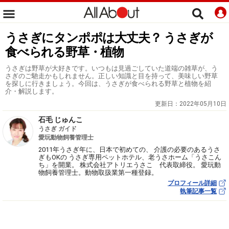
うさぎにタンポポは大丈夫？ うさぎが
食べられる野草・植物
うさぎは野草が大好きです。いつもは見過ごしていた道端の雑草が、う
さぎのご馳走かもしれません。正しい知識と目を持って、美味しい野草
を探しに行きましょう。今回は、うさぎが食べられる野草と植物を紹
介・解説します。
更新日：
2022年05月10日
石毛 じゅんこ
うさぎ ガイド
愛玩動物飼養管理士
2011年うさぎ年に、日本で初めての、 介護の必要のあるうさ
ぎもOKの うさぎ専用ペットホテル、老うさホーム「うさこん
ち」を開業。 株式会社アトリエうさこ 代表取締役。 愛玩動
物飼養管理士。動物取扱業第一種登録。
プロフィール詳細
執筆記事一覧