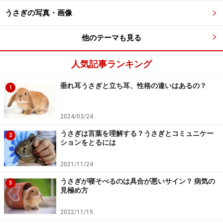
うさぎの写真・画像
他のテーマも見る
四つ葉も三つ葉も同じ味
我が家の庭では、芝生の代わりに、シロツメクサを広範
人気記事ランキング
囲で栽培しています。根にある根粒菌が、土壌を整えて
垂れ耳うさぎと立ち耳、性格の違いはあるの？
1
くれるからです。あるドッグランでは、地面一面をクロ
ーバーが覆っていました。ふかふか感が、犬の足にいい
2024/03/24
のでしょう。いつか生え揃ったら我が家でも「うさぎラ
ン」を作ろうと思っています。
うさぎは言葉を理解する？うさぎとコミュニケー
2
ションをとるには
シロツメクサの葉は、うさぎに食用として与えても良い
2021/11/24
のですが、あまり大量、長期的に与えてはいけません。
うさぎが寝そべるのは具合が悪いサイン？ 病気の
3
マメ科のため、腸内にガスが溜まってしまうことがある
見極め方
からです。でも、うちのうさぎは、クローバーの葉や、
2022/11/15
レンゲの葉も大好き。たまにおやつとして、与える程度