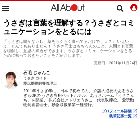
うさぎは言葉を理解する？うさぎとコミ
ュニケーションをとるには
「うさぎは鳴かないし、草をもぐもぐ食べてるだけでしょ？」 いえい
え、とんでもありません！ うさぎ同士はもちろんのこと、人間とも言葉
を理解し、意思の疎通ができます。うさぎとコミュニケーションをとる
ために知っておきたいことをご紹介します。
更新日：
2021年11月24日
石毛 じゅんこ
うさぎ ガイド
愛玩動物飼養管理士
2011年うさぎ年に、日本で初めての、 介護の必要のあるうさ
ぎもOKの うさぎ専用ペットホテル、老うさホーム「うさこん
ち」を開業。 株式会社アトリエうさこ 代表取締役。 愛玩動
物飼養管理士。動物取扱業第一種登録。
プロフィール詳細
執筆記事一覧