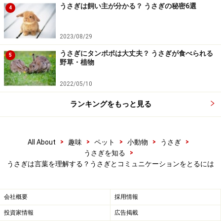
うさぎは飼い主が分かる？ うさぎの秘密6選
4
2023/08/29
うさぎにタンポポは大丈夫？ うさぎが食べられる
5
野草・植物
2022/05/10
ランキングをもっと見る
体の動き、雰囲気
>
>
>
>
>
All About
趣味
ペット
小動物
うさぎ
うさぎとの会話は、お互いの体の動きや、人間の声の抑
>
うさぎを知る
揚、その場の雰囲気なども重要な要素です。
うさぎは言葉を理解する？うさぎとコミュニケーションをとるには
嬉しそうに、楽しそうに話しかければ、うさぎにも伝わ
会社概要
採用情報
ります。うさぎが嬉しいときは「ひねりジャンプ」をし
たり、人の足元をくるくる回って、応えてくれる時があ
投資家情報
広告掲載