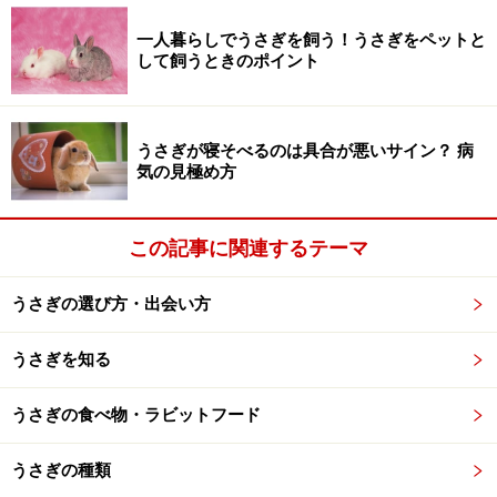
の質問に（……うん）（……そうじゃない、眠いの）と答え
一人暮らしでうさぎを飼う！うさぎをペットと
ているような……もちろんこの答えは私の思い込みにほか
して飼うときのポイント
ならないのですが、それでも意思の疎通ができたと感
じ、お世話に役立ちました。
うさぎが寝そべるのは具合が悪いサイン？ 病
気の見極め方
うさぎは音声、音で認識している？
この記事に関連するテーマ
うさぎが人間の言葉を理解するかどうか、科学的、学術
的なことは申し上げられないですが、日常触れ合ってい
うさぎの選び方・出会い方
るなかで、人間の言葉を聞き分けているという、確信は
かなりあります。
うさぎを知る
うさぎの食べ物・ラビットフード
ねぇねぇ遊ぼうよ
うさぎの種類