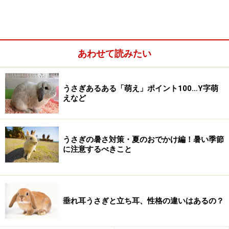
あわせて読みたい
うさぎあるある「萌え」ポイント100…Y字萌
えなど
うさぎの暑さ対策・夏のおでかけ編！暑い季節
に注意するべきこと
うさぎとどうやって「目」で会話するか
物理的には単純です。うさぎの目を見ます。するとたい
てい、うさぎのほうも見返してきます。そのとき、目が
垂れ耳うさぎと立ち耳、性格の違いはあるの？
キラキラしていれば、遊びたいんだな、ワクワクしてる
んだな、とわかります。しょんぼり瞼を半分閉じていれ