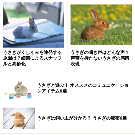
ば、移動で疲れたか、オーナー（飼い主）さんといっと
きの別れが寂しいのか、と感じます。
具合が悪い時も目で顕著にわかります。私は、お預かり
したうさぎの目を、常に見て、このうさぎは今どんな状
態か、を把握するようにしています。
うさぎがくしゃみを連発する
うさぎの鳴き声はどんな声？
原因は？細菌によるスナッフ
声帯を持たないうさぎの感情
ルと高齢化
表現
介護が必要なうさぎとの会話
介護が必要な、動けないうさぎにとって、この「目」で
うさぎと遊ぶ！ オススメのコミュニケーショ
の会話が、どれだけ役にたったでしょう。
ンアイテム6選
以前うちの施設でお預かりした、寝たきりで四肢を全く
動かせない状態のうさぎは、ほんの少し開いたまぶたか
うさぎは飼い主が分かる？ うさぎの秘密6選
ら、漆黒のガラス球のような目で、私の問いかけに応え
てくれました。水が飲みたい、お尻が濡れた、など、私