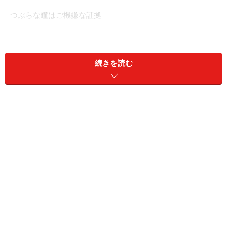
つぶらな瞳はご機嫌な証拠
鳴かないうさぎと、言語は介さなくても、意思のキャッ
続きを読む
チボールがある。これは、立派な会話だと思うのです。
私は、うさぎとの会話は「目」で行います。
＜目次＞
うさぎとどうやって「目」で会話するか
介護が必要なうさぎとの会話
うさぎは音声、音で認識している？
体の動き、雰囲気
人間と心の会話