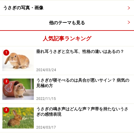
うさぎの写真・画像
名前を呼べば、すっ飛んで来ます。しかしそれは、手を
叩いて池の鯉に餌をやる時のように、また、過去に美味
他のテーマも見る
しいものがもらえた体験がそうさせているのかもしれま
せんが、どちらにしろ、名前を呼ぶ→嬉しいことがあ
人気記事ランキング
る、と認識すれば、まっすぐ飛んできてくれます。
垂れ耳うさぎと立ち耳、性格の違いはあるの？
1
うちのうさぎは、燕麦（えんばく）が大好きで、いつも
「むぎ」と言いながらあげていたので「むぎ」を知って
2024/03/24
います。「むーぎー!!」と言うと、普段に増してすごいス
うさぎが寝そべるのは具合が悪いサイン？ 病気の
2
見極め方
ピードですっ飛んできます。家族との会話のなかで
「麦」と言ったら、ぴくっ！と、反応したこともありま
2022/11/15
した。
うさぎの鳴き声はどんな声？声帯を持たないうさ
3
ぎの感情表現
2024/03/17