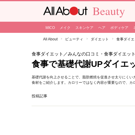
Beauty
MICO
メイク
スキンケア
ヘア
ボディケア
All About
ビューティ
ダイエット
食事ダイエ
食事ダイエット
／みんなの口コミ・食事ダイエッ
食事で基礎代謝UPダイエ
基礎代謝を向上させることで、脂肪燃焼を促進させ太りにくい
食材をご紹介します。カロリーではなく内容が重要なので、カ
投稿記事