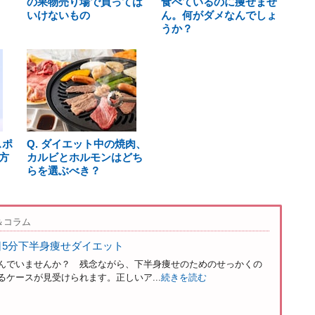
の果物売り場で買っては
食べているのに痩せませ
いけないもの
ん。何がダメなんでしょ
うか？
スポ
Q. ダイエット中の焼肉、
方
カルビとホルモンはどち
らを選ぶべき？
＆コラム
日5分下半身痩せダイエット
んでいませんか？ 残念ながら、下半身痩せのためのせっかくの
ケースが見受けられます。正しいア...
続きを読む