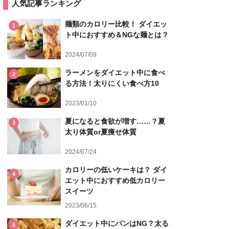
人気記事ランキング
麺類のカロリー比較！ ダイエッ
1
ト中におすすめ＆NGな麺とは？
2024/07/09
ラーメンをダイエット中に食べ
2
る方法！太りにくい食べ方10
2023/01/10
夏になると食欲が増す……？夏
3
太り体質or夏痩せ体質
2024/07/24
カロリーの低いケーキは？ ダイ
4
エット中におすすめ低カロリー
スイーツ
2023/06/15
ダイエット中にパンはNG？太る
5