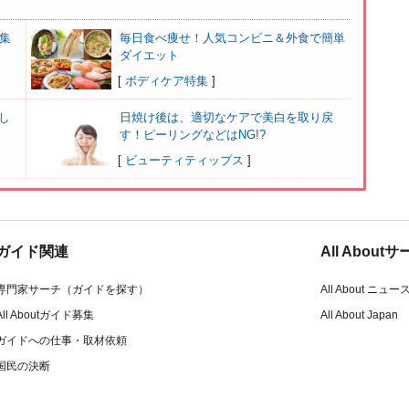
集
毎日食べ痩せ！人気コンビニ＆外食で簡単
ダイエット
[
ボディケア特集
]
し
日焼け後は、適切なケアで美白を取り戻
す！ピーリングなどはNG!?
[
ビューティティップス
]
ガイド関連
All Abou
専門家サーチ（ガイドを探す）
All About ニュー
All Aboutガイド募集
All About Japan
ガイドへの仕事・取材依頼
国民の決断