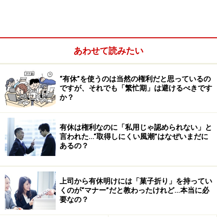
あわせて読みたい
“有休”を使うのは当然の権利だと思っているの
ですが、それでも「繁忙期」は避けるべきです
か？
有休は権利なのに「私用じゃ認められない」と
言われた…“取得しにくい風潮”はなぜいまだに
あるの？
■厚生年金の支給開始年齢引き上げに関係した法改正で
す
上司から有休明けには「菓子折り」を持ってい
くのが“マナー”だと教わったけれど…本当に必
要なの？
現在、厚生年金は、特別支給の老齢厚生年金（報酬比例