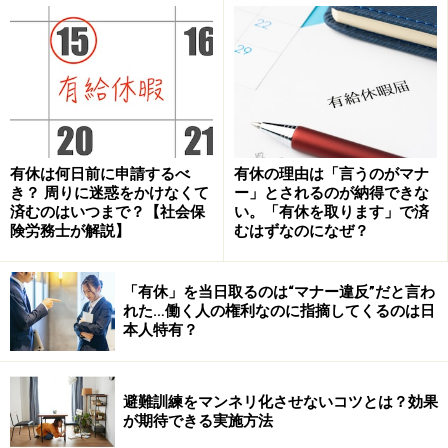
部分）が60歳から支給されています。年金は定年後の重
要な収入の源ですね。実はこの年金、来年（平成25年4
月1日）から支給開始年齢が徐々に引き上がります。具
体的には来年4月1日以降、61歳になるまでは年金が支給
されなくなる人が出てくるのです。無年金の空白の1年
が生じるというわけです。この空白の期間は徐々に引き
有休は何日前に申請するべ
有休の理由は「言うのがマナ
あがって平成37年4月1日になると、年金の支給開始年齢
き？ 周りに迷惑をかけなくて
ー」とされるのが納得できな
は65歳となることが決まっています。
済むのはいつまで？【社会保
い。「有休を取ります」で済
険労務士が解説】
むはずなのになぜ？
定年後、継続雇用制度がないと、このような無年金・無
収入の状況が生じる恐れが生じますね。雇用継続と年金
「有休」を当日取るのは“マナー違反”だと言わ
れた…働く人の権利なのに指摘してくるのは日
支給をセットで考える労務管理の時代に入ったのです。
本人特有？
また希望者全員の継続雇用制度はまさに社会的な要求と
もいえるのでしょう。実施日はまもなくです。今回の記
避難訓練をマンネリ化させないコツとは？効果
事で、なにがどう変わるのかご理解いただくと同時に、
が期待できる実施方法
企業実務のポイントを押さえ自社の制度を構築していき