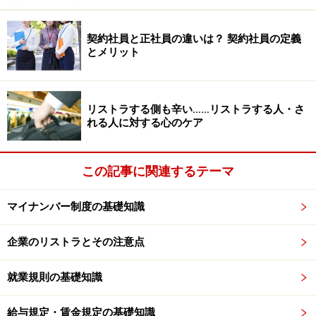
ましょう。就業規則記載例を後述しましたので、ご参考
に。
契約社員と正社員の違いは？ 契約社員の定義
とメリット
企業実務に影響する改正内容はこの4点！
リストラする側も辛い……リストラする人・さ
企業実務に関わる改正の要旨は次の4点です。
れる人に対する心のケア
その1. 継続雇用制度の対象者を限定できる仕組みの廃
この記事に関連するテーマ
止
継続雇用制度の対象となる基準を労使協定で決めて実施
マイナンバー制度の基礎知識
できる仕組みが廃止されます。
企業のリストラとその注意点
その2. 継続雇用制度の対象者を雇用する企業範囲の拡
大
就業規則の基礎知識
継続雇用される企業の範囲をグループ企業まで拡大する
給与規定・賃金規定の基礎知識
仕組みが設けられます。