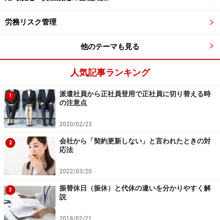
労務リスク管理
その3. 法令義務違反の企業名の公表
この法令に違反した企業名が公表されることになりま
他のテーマも見る
す。
人気記事ランキング
その4. 高年齢者雇用確保措置の実施・運用に関する指
針が策定
派遣社員から正社員登用で正社員に切り替える時
1
の注意点
自社の制度を作成するには、この指針内容を踏まえ作成
する必要があります。
2020/02/23
会社から「契約更新しない」と言われたときの対
2
次のページでは、
希望者全員継続雇用の段階的実施
につ
応法
いて解説しています。
2022/03/20
※記事内容は執筆時点のものです。最新の内容をご確認くださ
振替休日（振休）と代休の違いを分かりやすく解
3
い。
説
2018/02/21