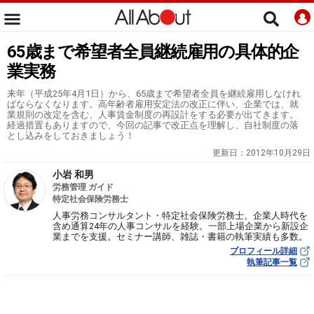
65歳まで希望者全員継続雇用の具体的企
業実務
来年（平成25年4月1日）から、65歳まで希望者全員を継続雇用しなけれ
ばならなくなります。高年齢者雇用安定法の改正に伴い、企業では、就
業規則の改定を含む、人事賃金制度の再設計をする必要が出てきます。
経過措置もありますので、今回の記事で改正点を理解し、自社制度の落
とし込みをしておきましょう！
更新日：
2012年10月29日
小岩 和男
労務管理 ガイド
特定社会保険労務士
人事労務コンサルタント・特定社会保険労務士。企業人時代を
含め通算24年の人事コンサルを経験。一部上場企業から新設企
業までを支援。セミナー講師、雑誌・書籍の執筆実績も多数。
プロフィール詳細
執筆記事一覧