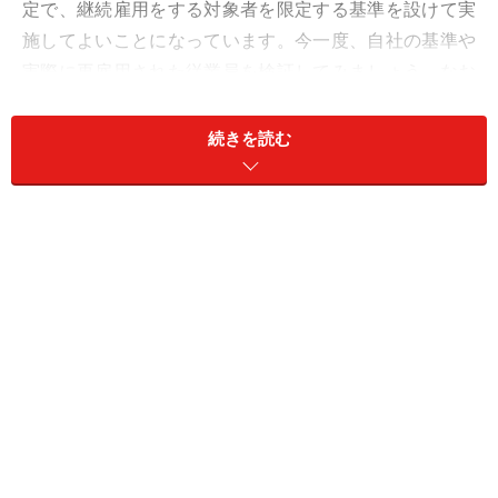
定で、継続雇用をする対象者を限定する基準を設けて実
施してよいことになっています。今一度、自社の基準や
実際に再雇用された従業員を検証してみましょう。なお
継続雇用制度についての詳しい内容は、私の過去記事
（
定年後の継続雇用制度をどう設計する？
）で再確認し
続きを読む
てください。
■高年齢者雇用安定法が改正されます
ここから本題です。前記の継続雇用制度の根拠法令であ
る「高年齢者雇用安定法」が改正されることになりまし
た。来年(平成25年4月1日)から、前記の継続雇用制度の
対象者を限定できる仕組み（基準）が、「廃止」される
ことになったのです。いよいよ、希望者全員を継続雇用
の対象としなければならない時代到来です。まさに企業
の高齢者雇用を考える上での大改正ですね。