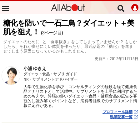
糖化を防いで一石二鳥？ダイエット＋美
肌を狙え！
(3ページ目)
ダイエットのために…と「食事抜き」をしてしまっていませんか？ もしか
したら、それが痩せにくい体質を作ったり、最近話題の「糖化」を進ま
せてしまう原因になっているかもしれません。
更新日：
2012年11月15日
小浦 ゆきえ
ダイエット食品・サプリ ガイド
NR・サプリメントアドバイザー
大学で生物化学を学び、コンサルティングの経験を経て健康食
品アナリストとして活躍中。サプリメントを上手に利用するた
めのちえや、誇張の多いダイエット食品・健康食品の広告を客
観的に読み解くポイントなど、消費者目線でのサプリメント情
報に定評がある。
プロフィール詳細
執筆記事一覧