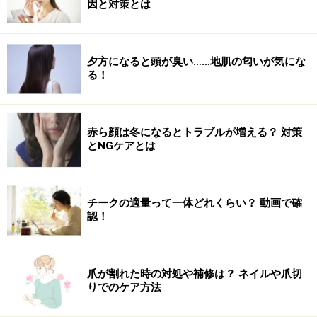
因と対策とは
夕方になると頭が臭い……地肌の匂いが気にな
る！
赤ら顔は冬になるとトラブルが増える？ 対策
とNGケアとは
チークの適量って一体どれくらい？ 動画で確
認！
爪が割れた時の対処や補修は？ ネイルや爪切
りでのケア方法