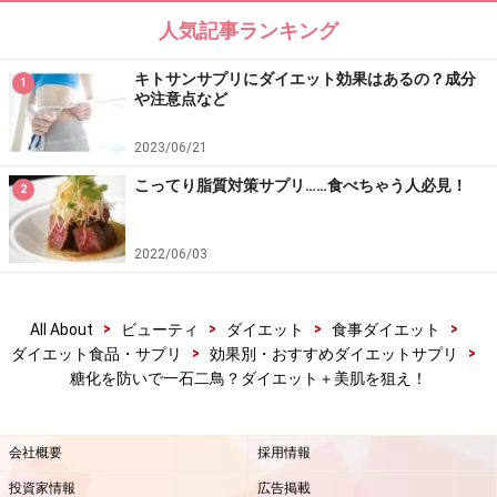
人気記事ランキング
キトサンサプリにダイエット効果はあるの？成分
1
や注意点など
2023/06/21
こってり脂質対策サプリ……食べちゃう人必見！
2
2022/06/03
>
>
>
>
All About
ビューティ
ダイエット
食事ダイエット
>
>
ダイエット食品・サプリ
効果別・おすすめダイエットサプリ
糖化を防いで一石二鳥？ダイエット＋美肌を狙え！
会社概要
採用情報
投資家情報
広告掲載