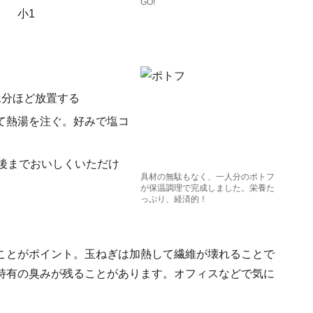
GO!
） 小1
1分ほど放置する
て熱湯を注ぐ。好みで塩コ
後までおいしくいただけ
具材の無駄もなく、一人分のポトフ
が保温調理で完成しました。栄養た
っぷり、経済的！
ことがポイント。玉ねぎは加熱して繊維が壊れることで
特有の臭みが残ることがあります。オフィスなどで気に