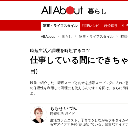
暮らし
家事・ライフスタイル
料理レシピ
冠婚葬祭
生
All About
暮らし
家事・ライフスタイル
時短
時短生活
／調理を時短するコツ
仕事している間にできち
目)
以前ご紹介した、即席スープとお米を携帯スープマグに入れて
の保温性を利用して調理にも使えるんです！今回は、さらに簡
よ。
ももせ いづみ
時短生活 ガイド
生活コラムニスト。子育てをしながらフルタイム
らすアイデアを発信し続けている。豊富なアイデ