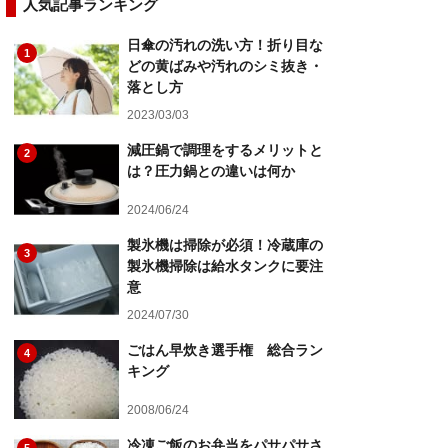
人気記事ランキング
日傘の汚れの洗い方！折り目な
1
どの黄ばみや汚れのシミ抜き・
落とし方
2023/03/03
減圧鍋で調理をするメリットと
2
は？圧力鍋との違いは何か
2024/06/24
製氷機は掃除が必須！冷蔵庫の
3
製氷機掃除は給水タンクに要注
意
2024/07/30
ごはん早炊き選手権 総合ラン
4
キング
2008/06/24
冷凍ご飯のお弁当をパサパサさ