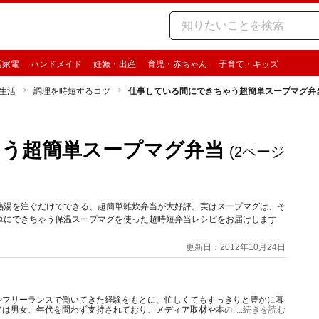
活家電
ハンドメイド
妊娠・出産
育児・赤ちゃん
子育て・キッズ
生活
調理を時短するコツ
仕事している間にできちゃう超簡単スープマグ弁
ゃう超簡単スープマグ弁当
(2ページ
熱湯を注ぐだけでできる、超簡単雑炊弁当が大好評。実はスープマグは、そ
単にできちゃう保温スープマグを使った超時短弁当レシピをお届けします
更新日：2012年10月24日
やフリーランスで働いてきた経験をもとに、忙しくてもすっきりと豊かに暮
アは男女、年代を問わず支持されており、メディア取材や本の執筆、各種コ
...続きを読む