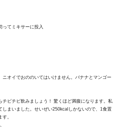
切ってミキサーに投入
、ニオイでおののいてはいけません。バナナとマンゴー
らチビチビ飲みましょう！ 驚くほど満腹になります。私
まいました。せいぜい250kcalしかないので、1食置
ます。
い。