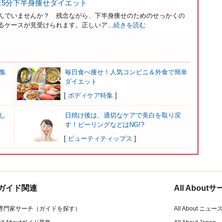
日5分下半身痩せダイエット
んでいませんか？ 残念ながら、下半身痩せのためのせっかくの
ケースが見受けられます。正しいア...
続きを読む
集
毎日食べ痩せ！人気コンビニ＆外食で簡単
ダイエット
[
ボディケア特集
]
し
日焼け後は、適切なケアで美白を取り戻
す！ピーリングなどはNG!?
[
ビューティティップス
]
ガイド関連
All Abou
専門家サーチ（ガイドを探す）
All About ニュー