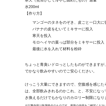
寒天（煮溶かして冷やし固めたもの）適量
水200ml
【作り方】
マンゴーのタネをのぞき、皮ごと一口大に
バナナの皮をむいてミキサーに投入
寒天を投入
モロヘイヤの葉っぱ部分をミキサーに投入
最後に水を入れて材料を粉砕
ちょっと青臭いドロっとしたものができますが
でかなり飲みやすいのでご安心ください。
けっこう大量にできますので、空腹感を感じた
は、全部飲みきれるのかこれ、と、不安になってし
き換えるだけでもかなりのカロリー制限になり
※記事内容は執筆時点のものです。最新の内容をご確認くださ