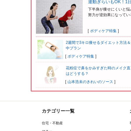
運動ぎらいもOK！1
下半身が痩せにくいと悩
努力が逆効果になっている
[
ボディケア特集
]
2週間で3キロ痩せるダイエット方法＆
中プラン
[
ボディケア特集
]
花粉症で鼻をかみすぎた時のメイク直
はどうする？
[
山本浩未のきれいのソース
]
カテゴリー一覧
住宅・不動産