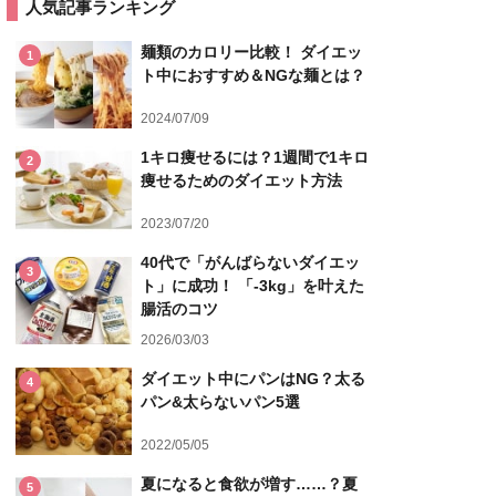
人気記事ランキング
麺類のカロリー比較！ ダイエッ
1
ト中におすすめ＆NGな麺とは？
2024/07/09
1キロ痩せるには？1週間で1キロ
2
痩せるためのダイエット方法
2023/07/20
40代で「がんばらないダイエッ
3
ト」に成功！ 「-3kg」を叶えた
腸活のコツ
2026/03/03
ダイエット中にパンはNG？太る
4
パン&太らないパン5選
2022/05/05
夏になると食欲が増す……？夏
5