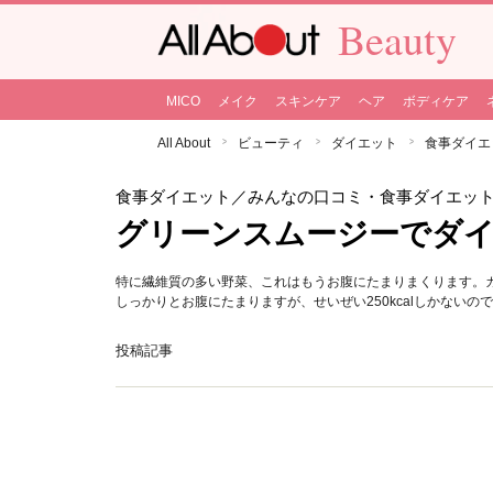
Beauty
MICO
メイク
スキンケア
ヘア
ボディケア
All About
ビューティ
ダイエット
食事ダイエ
食事ダイエット
／みんなの口コミ・食事ダイエッ
グリーンスムージーでダ
特に繊維質の多い野菜、これはもうお腹にたまりまくります。
しっかりとお腹にたまりますが、せいぜい250kcalしかない
投稿記事