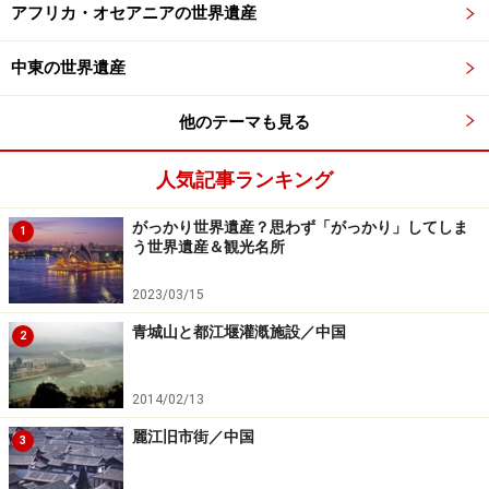
アフリカ・オセアニアの世界遺産
中東の世界遺産
魔法使いのピラミッドとその伝説
他のテーマも見る
人気記事ランキング
背後から眺めた魔法使いのピラミッド。最上段と中央の二個
がっかり世界遺産？思わず「がっかり」してしま
所に神殿がある ©牧哲雄
1
う世界遺産＆観光名所
2023/03/15
中米のピラミッドは古いピラミッドを覆うように新しいピラ
青城山と都江堰灌漑施設／中国
2
ミッドを増築し、徐々に大きく造り替えていった。魔法使い
のピラミッドも同様で、5回増築されている ©牧哲雄
2014/02/13
「魔法使いのピラミッド」の呼び名はこの地域に伝わる
麗江旧市街／中国
魔女伝説に由来する。
3