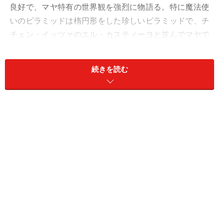
良好で、マヤ特有の世界観を強烈に物語る。特に魔法使
いのピラミッドは楕円形をした珍しいピラミッドで、チ
チェン・イッツァのエル・カスティーヨと並んでマヤで
もっとも有名なピラミッドのひとつでもある。
続きを読む
今回はマヤ文明の全盛期をリードしたメキシコの世界遺
産「古代都市ウシュマル」を紹介する。
メソ・アメリカとタルー・タブレロ式ピラ
ミッド