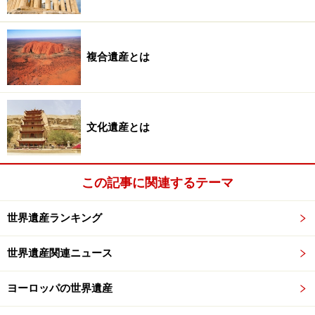
複合遺産とは
チチェン・イッツァのエル・カスティーヨ ©牧哲雄
文化遺産とは
チチェン・イッツァのエル・カスティーヨがマヤでもも
っとも雄々しいピラミッドであるならば、魔法使いのピ
ラミッドはマヤでもっとも優雅なピラミッド。チチェ
この記事に関連するテーマ
ン・イッツァとウシュマルは直線距離で120kmほどしか
離れていないので、ぜひ見比べてみてほしい。
世界遺産ランキング
【関連記事】
世界遺産関連ニュース
探究！ 世界遺産と世界のピラミッド
ヨーロッパの世界遺産
チチェン・イッツァ／メキシコ