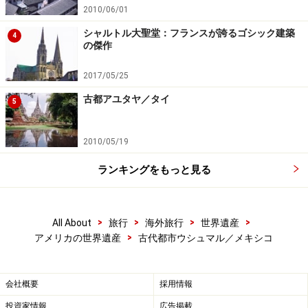
昔々この辺りに魔法を使うおばあさんが住んでいた。お
2010/06/01
ばあさんに子供がいないことを聞いた小人たちは彼女を
シャルトル大聖堂：フランスが誇るゴシック建築
4
の傑作
不憫に思って卵を贈る。おばあさんがそれを大切に温め
ていると、ある日卵が割れてひとりの子供が誕生する。
2017/05/25
古都アユタヤ／タイ
5
その子の成長はすぐに止まり、小人ほどにしか育たなか
ったが、産まれながら言葉が話せるほど聡明で、しばし
2010/05/19
ばおばあさんを驚かせていた。
ランキングをもっと見る
一方ウシュマルでは、予言によって新しい王の誕生が噂
されていた。おばあさんの子供はその不思議な力によっ
て候補者となり、王が与える数々の試練をくぐり抜け、
>
>
>
>
All About
旅行
海外旅行
世界遺産
>
アメリカの世界遺産
古代都市ウシュマル／メキシコ
ついに王の後継者となる。
会社概要
採用情報
投資家情報
広告掲載