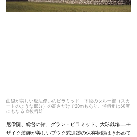
曲線が美しい魔法使いのピラミッド。下段のタルー部（スカ
ートのような部分）の高さだけで20mもあり、傾斜角は60度
にもなる ©牧哲雄
尼僧院、総督の館、グラン・ピラミッド、大球戯場……モ
ザイク装飾が美しいプウク式遺跡の保存状態はきわめて