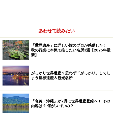
あわせて読みたい
「世界遺産」に詳しい旅のプロが感動した！
秋の行楽に本気で推したい名所3選【2025年最
グラン・ピラミッドから眺めたウシュマルの建造物群。右が
新】
魔法使いのピラミッド、その下が亀の館、左が尼僧院 ©牧哲
雄
がっかり世界遺産？思わず「がっかり」してし
まう世界遺産＆観光名所
雨の神チャックの像。突き出ているのが鼻 ©牧哲雄
中国や日本の古墳、仏教やヒンドゥー教の仏塔や寺院、
「奄美・沖縄」が7月に世界遺産登録へ！ その
西アジアのジッグラト、エジプトやスーダンのピラミッ
内容は？ 何がスゴいの？
ド、南米のワカ、ミクロネシアのマラエ……世界には土や