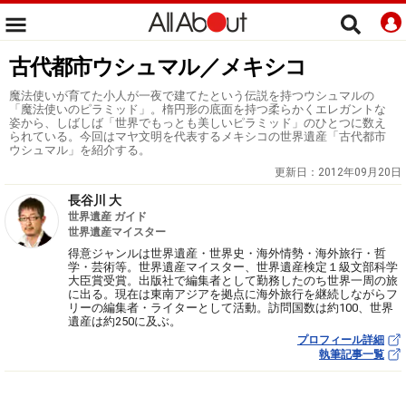
古代都市ウシュマル／メキシコ
魔法使いが育てた小人が一夜で建てたという伝説を持つウシュマルの
「魔法使いのピラミッド」。楕円形の底面を持つ柔らかくエレガントな
姿から、しばしば「世界でもっとも美しいピラミッド」のひとつに数え
られている。今回はマヤ文明を代表するメキシコの世界遺産「古代都市
ウシュマル」を紹介する。
更新日：
2012年09月20日
長谷川 大
世界遺産 ガイド
世界遺産マイスター
得意ジャンルは世界遺産・世界史・海外情勢・海外旅行・哲
学・芸術等。世界遺産マイスター、世界遺産検定１級文部科学
大臣賞受賞。出版社で編集者として勤務したのち世界一周の旅
に出る。現在は東南アジアを拠点に海外旅行を継続しながらフ
リーの編集者・ライターとして活動。訪問国数は約100、世界
遺産は約250に及ぶ。
プロフィール詳細
執筆記事一覧