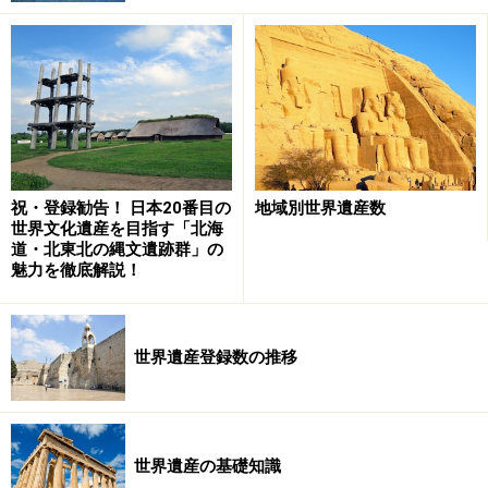
岩や煉瓦を積み上げたピラミッド状の古代遺跡は少なく
ない。
特にピラミッドが集中しているのがメキシコからコスタ
リカにかけてのメソ・アメリカと呼ばれる地域で、ここ
には千を超えるピラミッドがあるといわれている。
祝・登録勧告！ 日本20番目の
地域別世界遺産数
メソ・アメリカのピラミッドの特徴はタルー（傾斜壁）
世界文化遺産を目指す「北海
道・北東北の縄文遺跡群」の
とタブレロ（垂直壁の基壇）を交互に積み重ねた階段状
魅力を徹底解説！
のピラミッドであるところ。四角錐で階段が尖っている
ためゴツゴツした外観を持つ。
世界遺産登録数の推移
ところがウシュマルの魔法使いのピラミッドはまったく
違う。タルー・タブレロ式ではあるが底面は中米でも滅
多に見られない楕円形で、タルー部の曲線が柔らかでエ
世界遺産の基礎知識
レガントな印象を生み出している。