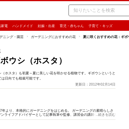
活家電
ハンドメイド
妊娠・出産
育児・赤ちゃん
子育て・キッズ
デニング・園芸
ガーデニングにおすすめの花
夏に咲くおすすめの花：ギボ
花
ギボウシ（ホスタ）
シ（ホスタ）も初夏～夏に美しい花を咲かせる植物です。ギボウシというと
ては日向でも植栽可能です。
更新日：2012年02月14日
97年より、本格的にガーデニングをはじめる。 ガーデニングの素晴らしさ
デンライフアドバイザーとして記事執筆や監修、講習会の講師などの活動を
...続きを読む