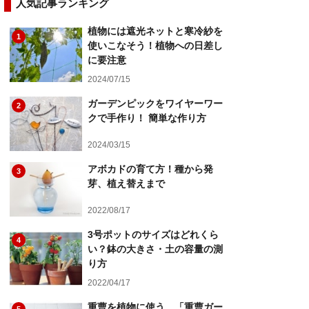
人気記事ランキング
植物には遮光ネットと寒冷紗を
1
使いこなそう！植物への日差し
に要注意
2024/07/15
ガーデンピックをワイヤーワー
2
クで手作り！ 簡単な作り方
2024/03/15
アボカドの育て方！種から発
3
芽、植え替えまで
2022/08/17
3号ポットのサイズはどれくら
4
い？鉢の大きさ・土の容量の測
り方
2022/04/17
重曹を植物に使う、「重曹ガー