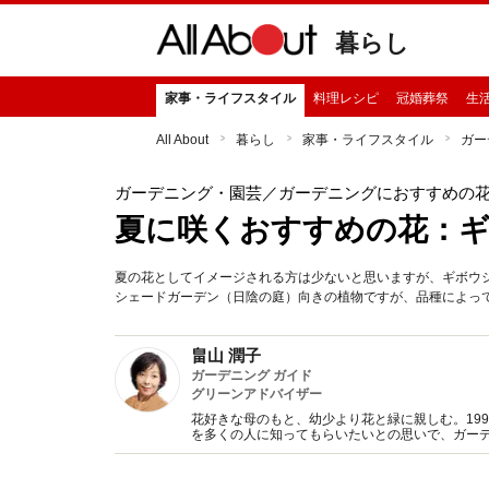
暮らし
家事・ライフスタイル
料理レシピ
冠婚葬祭
生
All About
暮らし
家事・ライフスタイル
ガー
ガーデニング・園芸
／ガーデニングにおすすめの
夏に咲くおすすめの花：
夏の花としてイメージされる方は少ないと思いますが、ギボウ
シェードガーデン（日陰の庭）向きの植物ですが、品種によっ
畠山 潤子
ガーデニング ガイド
グリーンアドバイザー
花好きな母のもと、幼少より花と緑に親しむ。19
を多くの人に知ってもらいたいとの思いで、ガー
行う。