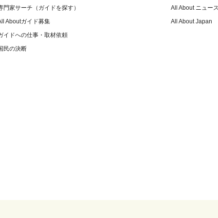
専門家サーチ（ガイドを探す）
All About ニュー
All Aboutガイド募集
All About Japan
ガイドへの仕事・取材依頼
国民の決断