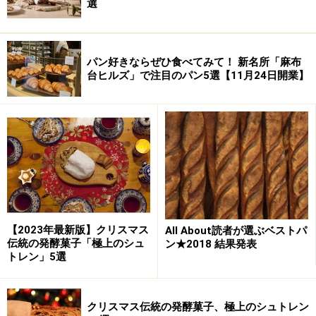
選
パン好きならぜひ食べてみて！ 新名所「麻布
台ヒルズ」で注目のパン5選【11月24日開業】
【2023年最新版】クリスマス
All About読者が選ぶベストパ
伝統の発酵菓子「極上のシュ
ン★2018 結果発表
トレン」5選
クリスマス伝統の発酵菓子、極上のシュトレン