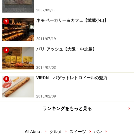
2007/05/11
ネモ ベーカリー＆カフェ【武蔵小山】
3
2011/07/19
パリ-アッシュ【大阪・中之島】
4
2014/07/03
VIRON バゲットレトロドールの魅力
5
2015/02/09
ランキングをもっと見る
>
>
>
>
All About
グルメ
スイーツ
パン