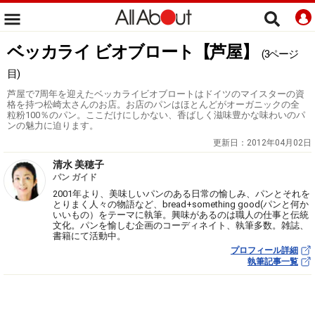
ベッカライ ビオブロート【芦屋】
(3ページ
目)
芦屋で7周年を迎えたベッカライビオブロートはドイツのマイスターの資
格を持つ松崎太さんのお店。お店のパンはほとんどがオーガニックの全
粒粉100％のパン。ここだけにしかない、香ばしく滋味豊かな味わいのパ
ンの魅力に迫ります。
更新日：
2012年04月02日
清水 美穂子
パン ガイド
2001年より、美味しいパンのある日常の愉しみ、パンとそれを
とりまく人々の物語など、bread+something good(パンと何か
いいもの）をテーマに執筆。興味があるのは職人の仕事と伝統
文化。パンを愉しむ企画のコーディネイト、執筆多数。雑誌、
書籍にて活動中。
プロフィール詳細
執筆記事一覧