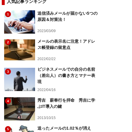
人気記事ランキング
送信済みメールが届かない5つの
1
原因＆対策法！
2023/03/09
メールの表示名に注意！アドレ
2
ス帳登録の留意点
2022/02/22
ビジネスメールでの自分の名前
3
（差出人）の書き方とマナー表
現
2022/04/16
秀吉 薪奉行を拝命 秀吉に学
4
ぶIT導入の鍵
2013/10/15
送ったメールの1.02％が消え
5