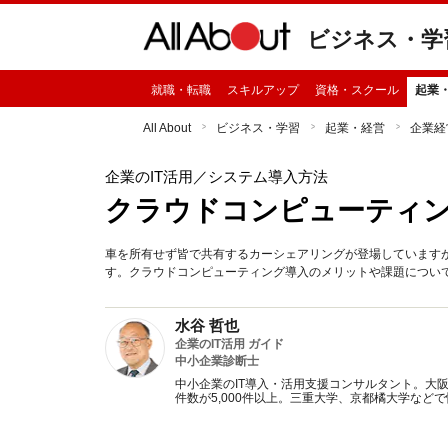
ビジネス・学
就職・転職
スキルアップ
資格・スクール
起業
All About
ビジネス・学習
起業・経営
企業経
企業のIT活用
／システム導入方法
クラウドコンピューティ
車を所有せず皆で共有するカーシェアリングが登場しています
す。クラウドコンピューティング導入のメリットや課題につい
水谷 哲也
企業のIT活用 ガイド
中小企業診断士
中小企業のIT導入・活用支援コンサルタント。大
件数が5,000件以上。三重大学、京都橘大学など