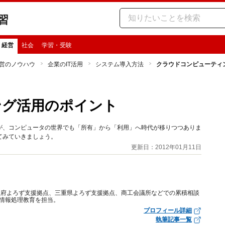
習
・経営
社会
学習・受験
営のノウハウ
企業のIT活用
システム導入方法
クラウドコンピューティ
ング活用のポイント
が、コンピュータの世界でも「所有」から「利用」へ時代が移りつつありま
てみていきましょう。
更新日：2012年01月11日
阪府よろず支援拠点、三重県よろず支援拠点、商工会議所などでの累積相談
で情報処理教育を担当。
プロフィール詳細
執筆記事一覧