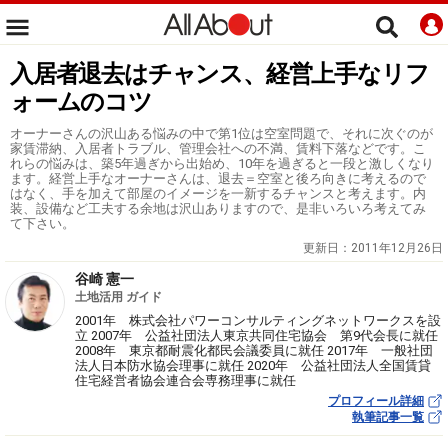
入居者退去はチャンス、経営上手なリフ
ォームのコツ
オーナーさんの沢山ある悩みの中で第1位は空室問題で、それに次ぐのが
家賃滞納、入居者トラブル、管理会社への不満、賃料下落などです。こ
れらの悩みは、築5年過ぎから出始め、10年を過ぎると一段と激しくなり
ます。経営上手なオーナーさんは、退去＝空室と後ろ向きに考えるので
はなく、手を加えて部屋のイメージを一新するチャンスと考えます。内
装、設備など工夫する余地は沢山ありますので、是非いろいろ考えてみ
て下さい。
更新日：
2011年12月26日
谷崎 憲一
土地活用 ガイド
2001年 株式会社パワーコンサルティングネットワークスを設
立 2007年 公益社団法人東京共同住宅協会 第9代会長に就任
2008年 東京都耐震化都民会議委員に就任 2017年 一般社団
法人日本防水協会理事に就任 2020年 公益社団法人全国賃貸
住宅経営者協会連合会専務理事に就任
プロフィール詳細
執筆記事一覧