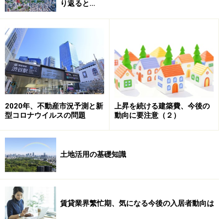
り返ると…
と激しくなります。そのとき、オーナーさんは次から次
へと出てくる問題への対処に奔走することになります。
私の経験からも賃貸経営の相談の多くは、築10年以降の
物件を所有される大家さんからのものです。
賃貸経営の相談の多くは築10年以降から始まります。こ
れは空室や家賃滞納、補修やリフォームの必要性など
2020年、不動産市況予測と新
上昇を続ける建築費、今後の
が、老朽化の進行とともに増えてくるためです。その意
型コロナウイルスの問題
動向に要注意（２）
味でも、賃貸経営とは建物の老朽化との戦いであるとい
えます。
土地活用の基礎知識
問題が起きてしまった場合は原因を追究し、一つ一つ潰
していかなければなりません。さらに必要なのは、実際
に起きる前に未然に防止することです。それによって初
めて健全な経営が可能になり、利回りや税制上の特典と
賃貸業界繁忙期、気になる今後の入居者動向は
いった賃貸経営のメリットが活きてくるのです。