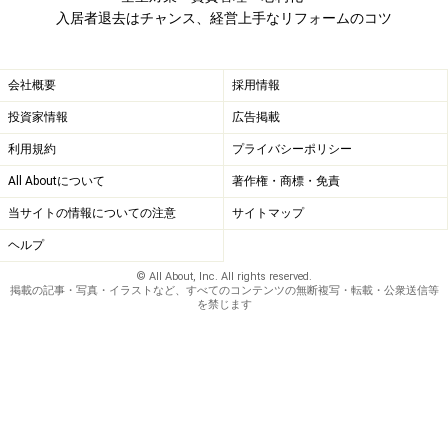
「いつもの内装屋に頼んで元通りになったから、原状回
入居者退去はチャンス、経営上手なリフォームのコツ
復は十分」と思うのは、安易な考え方です。入居希望者
の心をつかむのは、「他より一歩上を行っている部屋」
会社概要
採用情報
なのです。
投資家情報
広告掲載
※記事内容は執筆時点のものです。最新の内容をご確認くださ
利用規約
プライバシーポリシー
い。
All Aboutについて
著作権・商標・免責
当サイトの情報についての注意
サイトマップ
次のページへ
1
/
2
ヘルプ
© All About, Inc. All rights reserved.
掲載の記事・写真・イラストなど、すべてのコンテンツの無断複写・転載・公衆送信等
を禁じます