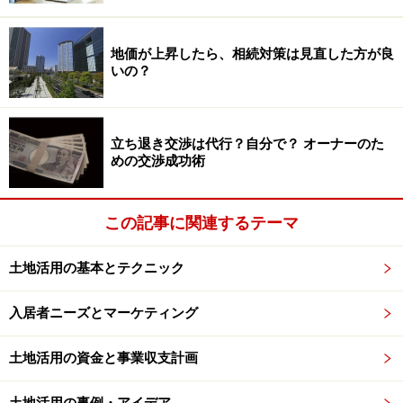
幸せな老後のキーワードは、「健康で長生き」です。健
康と長生きの両方があってこそ幸せなのです。長生きだ
地価が上昇したら、相続対策は見直した方が良
いの？
けしていても、病に苦しみ続けていたとしたら幸せな老
後とはいえません。賃貸経営も同じで、経営の途中から
トラブル続出でオーナーさんがへとへとになってしまう
立ち退き交渉は代行？自分で？ オーナーのた
ようでは、とても幸せな経営とはいえません。人に健康
めの交渉成功術
が大切であるように、賃貸事業にも健全な経営が大切で
す。
この記事に関連するテーマ
土地活用の基本とテクニック
経営上手なオーナーさんは、退去をチャン
スと考える
入居者ニーズとマーケティング
経営上手なオーナーさんは、入居者の退去をネガティブ
には考えません。むしろ「手を加えるチャンス」とポジ
土地活用の資金と事業収支計画
ティブに考えています。退去があったときこそ、部屋の