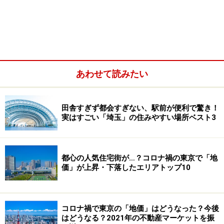
第5位は、賃料の下落です。長引く不況とデフレ、また
近年の賃貸市場の冷え込みが、経営に深刻な影響を与え
ていることが分かります。
他にも退去時の原状回復義務違反や、それに伴う敷金返
あわせて読みたい
還についてのトラブル、また物件の老朽化に伴う修繕や
建て替えの悩み、相続や相続税の支払いの問題など、オ
ーナーさんにはさまざまな悩み事があります。
田舎すぎず都会すぎない、駅前が便利で驚き！
実はすごい「埼玉」の住みやすい場所ベスト3
築年数とともに悩みが増える。賃貸経営は
建物老朽化との戦い
都心の人気住宅街が…？コロナ禍の東京で「地
価」が上昇・下落したエリアトップ10
そしてこれらの悩みは、建物の築年数とともに増えてい
きます。新築のときには何の悩みもなかったのに、築5
年を過ぎると空室や家賃滞納、不良入居者など「おや」
コロナ禍で東京の「地価」はどうなった？今後
はどうなる？2021年の不動産マーケットを振
と思うような問題が出始め、10年を過ぎるとそれが一段