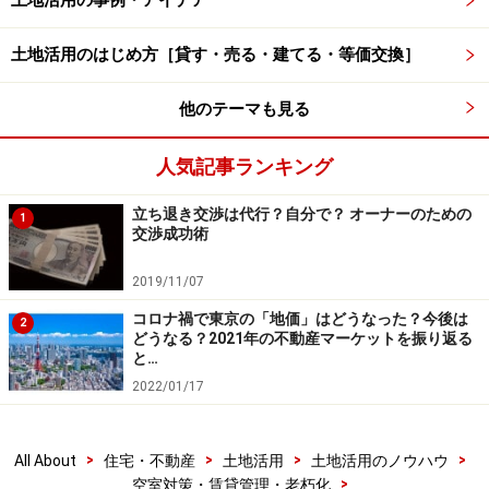
土地活用の事例・アイデア
イメージを一新するようなリフォーム工事を行うチャン
スと捉えましょう。
土地活用のはじめ方［貸す・売る・建てる・等価交換］
入居希望者が好きなだけ物件を見比べられる現状では、
他のテーマも見る
パッと見たときの部屋のインパクトが大切になります。
あまり特徴のない部屋だと、さまざまな物件と接する中
人気記事ランキング
で忘れられてしまいがちです。壁紙一つでもデザイン性
立ち退き交渉は代行？自分で？ オーナーのための
の高いものに変えれば、他の物件との差別化ができ、
1
交渉成功術
「あの物件はおもしろかった」と思い出してもらえるよ
うになります。
2019/11/07
コロナ禍で東京の「地価」はどうなった？今後は
2
どうなる？2021年の不動産マーケットを振り返る
新築物件以外ではデザインを変えるチャンスは限られて
と…
います。その意味で入居者が退去した際に行う原状回復
2022/01/17
工事は、イメージチェンジのための数少ない機会といえ
ます。
>
>
>
>
All About
住宅・不動産
土地活用
土地活用のノウハウ
>
空室対策・賃貸管理・老朽化