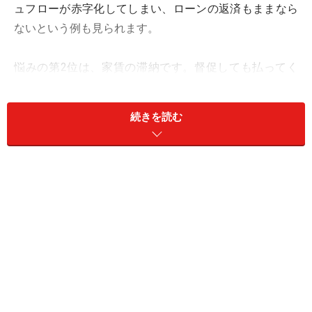
ュフローが赤字化してしまい、ローンの返済もままなら
ないという例も見られます。
悩みの第2位は、家賃の滞納です。督促しても払ってく
れない。どうしたらいいのか、というご相談です。
続きを読む
第3位は、入居者によるトラブルです。ペット不可の規
約にもかかわらずペットを飼ったり、騒音、ゴミ出しと
いったマナーの問題など、注意しても改めようとしない
不良入居者に悩むオーナーさんが多いことが分かりま
す。
第4位は、管理を委託している管理会社への不満です。
特に深刻なのは管理会社に不満があるので解約しようと
して、トラブルとなった場合です。