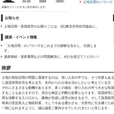
土地活用のノウハウ
画像をクリックすると拡大表示します。
お知らせ
土地活用・賃貸経営のお困りごとは、(社)東京共同住宅協会に。
講演・イベント情報
「土地活用」のノウハウをこれまでの経験を生かし、伝授しま
す。
遺産相続・資産運用などの問題解決に、ぜひお役立てください！
挨拶
土地の有効活用の問題に直面するのは、長い人生の中でも、そう何度もあ
に賃貸併用住宅を考える方、先代からの土地を活かしたいと考えている方
ぞれにさまざまな動機があります。多くの場合、借り入れの伴う大きな投
することもありますので、充分な検証と判断が必要となります。賃貸経営
用を決断する入り口から、建物が完成し経営が始まるまで、そして賃貸経
将来の安定収入と相続対策、そして今ある豊かさを、次世代に引き継ぐた
一助になれますように、誠心誠意ご案内させていただきたいと存じます。