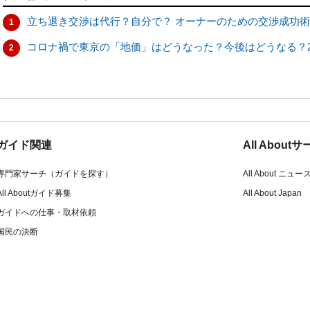
立ち退き交渉は代行？自分で？ オーナーのための交渉成功術
1
コロナ禍で東京の「地価」はどうなった？今後はどうなる？2
2
ガイド関連
All Abou
専門家サーチ（ガイドを探す）
All About ニュー
All Aboutガイド募集
All About Japan
ガイドへの仕事・取材依頼
国民の決断