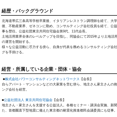
経歴・バックグラウンド
北海道帯広三条高等学校卒業後、イタリアンレストラン調理師を経て、大
後、不動産業界、ゼネコンに勤め、コンサルティング会社役員を経て、公
事を歴任。公益社団東京共同住宅協会第9代、11代会長。
土地活用業界全体のレベルアップを目指し、同協会にて2015年より土地活
の運営を開始する。
様々な公益活動に尽力する傍ら、自身が代表を務めるコンサルティング会
グを手掛ける。
経営・所属している企業・団体・協会
■
株式会社パワーコンサルティングネットワークス
【会長】
自らアパート・マンションなどの大家業を営む傍ら、地主さん家主さんの
ング会社を経営。
■
公益社団法人 東京共同住宅協会
【会長】
地主さん・家主さんを支援する公益法人。各種セミナー・講演会実施、新
た、首都圏直下型地震に備えた東京都の耐震化推進都民会議委員にも従事