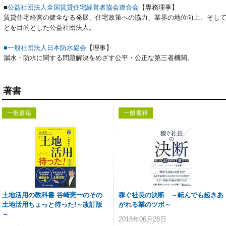
■
公益社団法人全国賃貸住宅経営者協会連合会
【専務理事】
賃貸住宅経営の健全なる発展、住宅政策への協力、業界の地位向上、そし
とを目的とした公益社団法人。
■一般社団法人日本防水協会
【理事】
漏水・防水に関する問題解決をめざす公平・公正な第三者機関。
著書
一般書籍
一般書籍
土地活用の教科書 谷崎憲一のその
稼ぐ社長の決断 ～転んでも起きあ
土地活用ちょっと待った!～改訂版
がれる業のツボ～
～
2018年06月28日