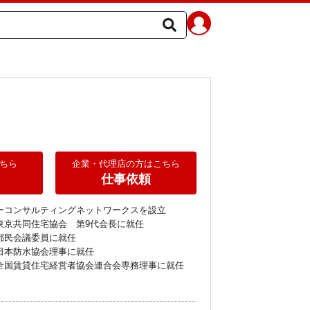
ちら
企業・代理店の方はこちら
仕事依頼
ワーコンサルティングネットワークスを設立

東京共同住宅協会　第9代会長に就任

都民会議委員に就任

日本防水協会理事に就任

人全国賃貸住宅経営者協会連合会専務理事に就任