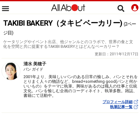
TAKIBI BAKERY（タキビ ベーカリー)
(2ペー
ジ目)
ケータリングやイベント出店、他ジャンルとのコラボで、世界の食と文
化を空間と共に提案するTAKIBI BAKERYとはどんなベーカリー？
更新日：
2011年12月17日
清水 美穂子
パン ガイド
2001年より、美味しいパンのある日常の愉しみ、パンとそれを
とりまく人々の物語など、bread+something good(パンと何か
いいもの）をテーマに執筆。興味があるのは職人の仕事と伝統
文化。パンを愉しむ企画のコーディネイト、執筆多数。雑誌、
書籍にて活動中。
プロフィール詳細
執筆記事一覧