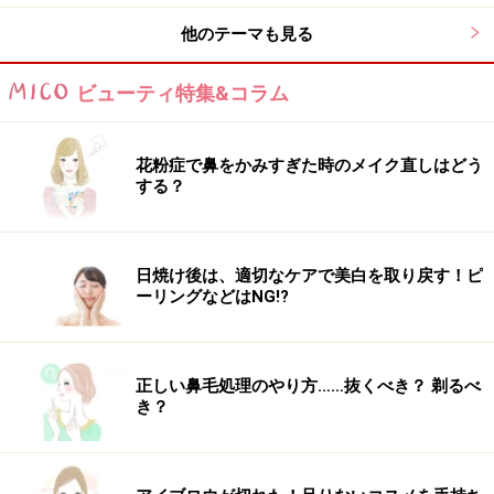
インテリアの異なる小部屋が10室もありました！
他のテーマも見る
その脇には有料パウダールーム「ドレッシングテーブル
（30分840円）」が。プライベート感たっぷりのパウダ
ビューティ特集&コラム
ールームをひとり占め、自由に最新化粧品をを楽しむこ
とができます。ドライヤーやメイク小物、ドリンクなど
花粉症で鼻をかみすぎた時のメイク直しはどう
は全てフリー。ちょっと時間をつぶしたい時や待ち合わ
する？
せ前にお化粧直しをしたい時などいろんな使い方ができ
そうです。
日焼け後は、適切なケアで美白を取り戻す！ピ
ーリングなどはNG!?
正しい鼻毛処理のやり方……抜くべき？ 剃るべ
き？
ヘアとメーキャップ担当が別々について、もう気持ちだけは
完全女優モードに！
そして今、ガイドが満喫しているのがこの「ビューティ