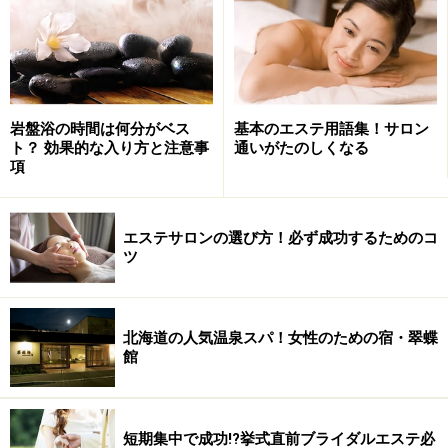
1階はマキア―ジュ、インテグレート、マジョリカマジョ
ルカなど等、資生堂グループの約60ブランド2000アイテ
ムもの化粧品が楽しめるセルフ形式のテイスティング＆
ショッピングスペース「ビューティーマルシェ」。
岩盤浴の時間は何分がベス
基本のエステ用語集！サロン
ト？ 効果的な入り方と注意事
通いがたのしくなる
タッチパネル式のディスプレイを操作して自分のニーズ
項
にぴったり合った化粧品を探す検索システムや、鏡に映
った自分の顔に選んだメイク製品の色をのせられる
エステサロンの選び方！必ず成功するためのコ
「MIRAI MIRROＲ」など、楽しいサービスについつい時
ツ
間が経つことを忘れてしまいそうになります。またザ・
ギンザオリジナルアイテムや小物も充実、この時期のプ
レゼント探しにもぴったりです。
北海道の人気温泉スパ！女性のための宿・翠蝶
館
短期集中で成功!?挙式直前ブライダルエステ必