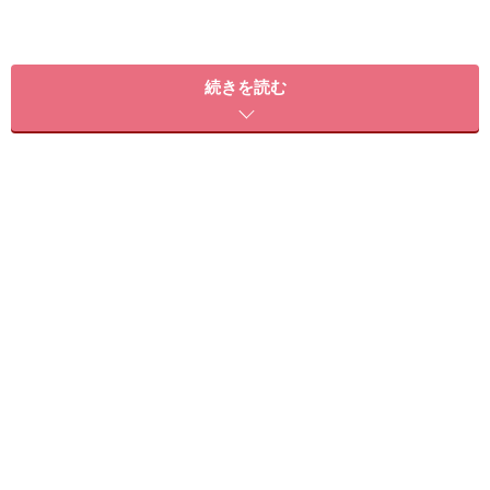
続きを読む
ブランドショップが立ち並ぶ中央通りの中でもひときわ目立
つお洒落な外観が目印！
今回は美女が集う街・銀座に誕生したスペシャル美容ス
ポット「SHISEIDO THE GINZA（資生堂ザ・ギンザ）」
をご紹介。３フロアからなる空間は、あらゆる角度から
女性の美しさを引き出せるユニーク＆有意義なコンテン
ツがたっぷり。訪れるだけでワクワクしながら美を磨け
るスペースなんです。