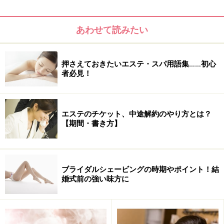
１階は60ブランド2000アイテム以上の
製品が満喫できる「ビューティーマルシ
ェ」
あわせて読みたい
押さえておきたいエステ・スパ用語集……初心
者必見！
エステのチケット、中途解約のやり方とは？
【期間・書き方】
ブライダルシェービングの時期やポイント！結
婚式前の強い味方に
壁際にはセルジュ・ルタンスのフレグランス部屋や可愛いマ
ジョリカ・マジョルカ部屋も