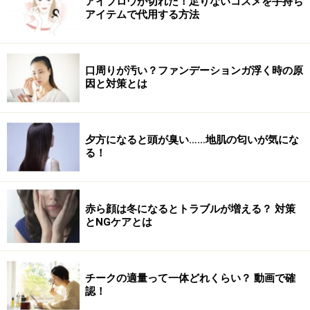
アイブロウが切れた！足りないコスメを手持ち
ーブーストバー」！ ここには常にSABFA（Shiseido
アイテムで代用する方法
Academy of Beauty & Fashio）出身の精鋭スタイリスト
がスタンバイ、自分のイメージやその日の目的にぴった
り合ったメーキャップやヘアスタイリングを提案しても
口周りが汚い？ファンデーションガ浮く時の原
因と対策とは
らえます。
よって大切な約束前に駆け込むのはもちろん、ここでバ
夕方になると頭が臭い……地肌の匂いが気にな
ッチリ髪や顔を作りこんだ後で――
る！
赤ら顔は冬になるとトラブルが増える？ 対策
とNGケアとは
ライティングや背景色などもイメージに合わせていろいろ提
案してくれました！
チークの適量って一体どれくらい？ 動画で確
認！
隣接の「資生堂フォトスタジオ」でプロのカメラマンに