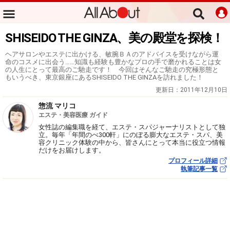
SHISEIDO THE GINZA、美の殿堂を探検！
ヘアサロンやエステに出かける、敏腕ＢＡのアドバイスを受けながら運
命のコスメに出会う……知識も経験も豊かなプロの手で磨かれることは女
の人生にとって最高のご馳走です！ 今回はそんなご馳走の究極形態と
もいうべき、東京銀座にあるSHISEIDO THE GINZAを訪れました！
更新日：
2011年12月10日
惣流 マリコ
エステ・美容医療 ガイド
女性誌の編集職を経て、エステ・スパジャーナリストとして独
立。毎年「年間のべ300軒」にのぼる膨大なエステ・スパ、美
容クリニック体験の中から、皆さんにとって本当に役立つ情報
だけをお届けします。
プロフィール詳細
執筆記事一覧