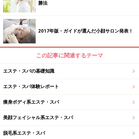
勝法
２階は様々な匠の技が
満喫できるスペシャルエリア
2017年版・ガイドが選んだ小顔サロン発表！
美しいディスプレイに思わず期待が高まります
この記事に関連するテーマ
階段かエレベーターを使って２階に上がると、フロア中
央には美肌マイスターの専門的な肌カウンセリングが受
エステ・スパの基礎知識
けられる「美肌ラウンジ」があります。着席スタイルで
ゆったりと、自分だけの美容プランをプロに無料で提案
エステ・スパ体験レポート
してもらえるお得な空間です。
痩身ボディ系エステ・スパ
美顔フェイシャル系エステ・スパ
脱毛系エステ・スパ