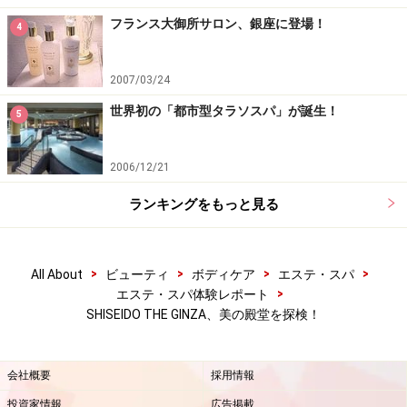
質及び健康状態を十分に考慮し、正しい方法で行ってください。
フランス大御所サロン、銀座に登場！
4
また、全ての方への有効性を保証するものではありません。
2007/03/24
次のページへ
1
/
2
世界初の「都市型タラソスパ」が誕生！
5
2006/12/21
ランキングをもっと見る
>
>
>
>
All About
ビューティ
ボディケア
エステ・スパ
>
エステ・スパ体験レポート
SHISEIDO THE GINZA、美の殿堂を探検！
会社概要
採用情報
投資家情報
広告掲載