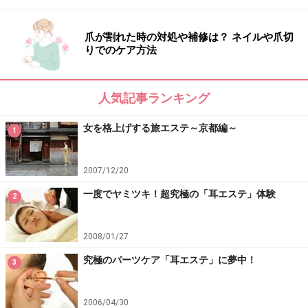
撮影を依頼するのも楽しいです！ 美女をより美しく見
せることで定評のある資生堂のヘア＆メーキャップと撮
爪が割れた時の対処や補修は？ ネイルや爪切
影技術の相乗効果で、誰もが理想の美人顔に。
りでのケア方法
お気に入りのカットはプリントアウトしてお持ち帰り。
人気記事ランキング
オプションでデータそのものの購入も可能なので記念日
の撮影やフェースブックやブログのプロフ画像などいろ
女を格上げする旅エステ～京都編～
1
んな活用ができてとっても便利ですよ！
2007/12/20
一度でヤミツキ！超究極の「耳エステ」体験
2
次ページでは、よりパーソナル仕様の美容空間を紹介し
2008/01/27
ます。
究極のパーツケア「耳エステ」に夢中！
3
※記事内容は執筆時点のものです。最新の内容をご確認くださ
い。
※個人の体質、また、誤った方法による実践に起因して肌荒れや
2006/04/30
不調を引き起こす場合があります。実践の際には、必ず自身の体