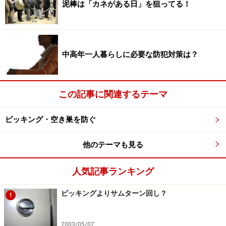
い」と手招きされているように思うかもしれません。鍵
泥棒は「カネがある日」を狙ってる！
のかかった家よりかかっていない家のほうが侵入しやす
いという点では手間いらずですから、よりターゲットに
なりやすいのです。
中高年一人暮らしに必要な防犯対策は？
どうしようもなく暑ければエアコンを使い、外気が涼し
ければ窓を少し開けておく、つまり猛暑の盛りより、朝
この記事に関連するテーマ
晩がしのぎやすくなってきたころが油断しどきかもしれ
ません。節電目的だけでなく、とにかく窓を開けたい……
ピッキング・空き巣を防ぐ
そんなときには、侵入防止対策をとりましょう。
他のテーマも見る
窓を開けて寝る際の防犯グッズや防犯対策
人気記事ランキング
法
ピッキングよりサムターン回し？
1
2003/05/07