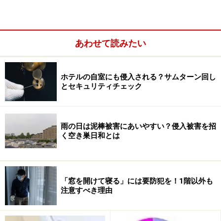
あわせて読みたい
ホテルの自室にも侵入される？サムターン回し
とセキュリティチェック
雨の日は泥棒被害にあいやすい？侵入被害を招
く空き巣日和とは
周囲が明るくても油断は禁物
「窓を開けて寝る」には要防犯を！1階以外も
建物の2階以上に住む人は「1階ではないから窓を開けた
注意すべき理由
ままでも大丈夫」と思い込んでいないでしょうか？ 逆
に1階に住まいがある人も「塀があるから」「この付近