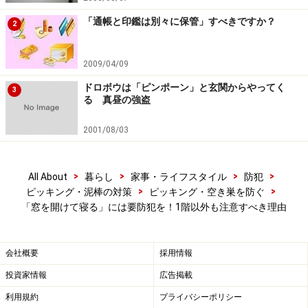
開けたままの窓から侵入者は入ってきます
「通帳と印鑑は別々に保管」すべきですか？
2
エアコンは使わないから、窓を開け放したい、網戸だけ
2009/04/09
にしたい、冷房による冷気より自然の風のほうが体にい
ドロボウは「ピンポーン」と玄関からやってく
いような気もして……と、窓を開けておきたい人は、ただ
3
る 真昼の強盗
網戸にするだけでは危険です。集合住宅の２階以上の階
数に住んでいる人は、「こんな上の階までベランダから
2001/08/03
侵入者などないだろう」と思い込んでいる人が多いよう
ですが、隣家に入った泥棒がベランダ伝いにやってこな
>
>
>
>
All About
暮らし
家事・ライフスタイル
防犯
いとも限りません。建物の何階であろうと油断は禁物で
>
>
ピッキング・泥棒の対策
ピッキング・空き巣を防ぐ
す。
「窓を開けて寝る」には要防犯を！1階以外も注意すべき理由
集合住宅の場合、窓と玄関を開けておけば風通しがい
会社概要
採用情報
い、というのもいえるわけですが、何度もお伝えするよ
投資家情報
広告掲載
うに玄関と窓が侵入口となりますから、ただ開けておけ
利用規約
プライバシーポリシー
ばいい、ということにはなりません。鍵もかけずに開け