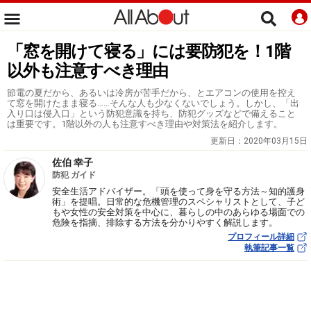
「窓を開けて寝る」には要防犯を！1階
以外も注意すべき理由
節電の夏だから、あるいは冷房が苦手だから、とエアコンの使用を控え
て窓を開けたまま寝る……そんな人も少なくないでしょう。しかし、「出
入り口は侵入口」という防犯意識を持ち、防犯グッズなどで備えること
は重要です。1階以外の人も注意すべき理由や対策法を紹介します。
更新日：
2020年03月15日
佐伯 幸子
防犯 ガイド
安全生活アドバイザー。「頭を使って身を守る方法～知的護身
術」を提唱。日常的な危機管理のスペシャリストとして、子ど
もや女性の安全対策を中心に、暮らしの中のあらゆる場面での
危険を指摘、排除する方法を分かりやすく解説します。
プロフィール詳細
執筆記事一覧