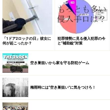
は人通りもあるし……」など、あるいは近くに交番がある
から、24時間営業のお店があるから、などといった理由
を持つ人も中にはいるかもしれません。開け放した窓や
玄関、それは「侵入者を招く目印」とでも言えるもので
す。
「1ドア2ロックの日」彼女に
犯罪情勢に見る侵入犯罪の今
建物を外から見て、窓が開いているかどうかは誰が見て
何が起こったか？
と“補助錠”対策
もわかります。たとえ閉じられていても、1階ならそば
まで行けば窓の「クレセント錠」が施錠されているかど
うかもよく見ればわかるでしょう。網戸は簡単に取り外
空き巣狙いから家を守る防犯ゲーム
せるので侵入の邪魔にはなりません。熟睡していれば音
も聞こえないくらいでしょう。多少の物音がして住人が
気づいたとしても、刃物などの凶器でも突き付けられた
梅雨時には“空き巣狙い”に気をつけろ！
ら抵抗することは危険になります。
侵入者からすれば、開いている窓や玄関は「いらっしゃ