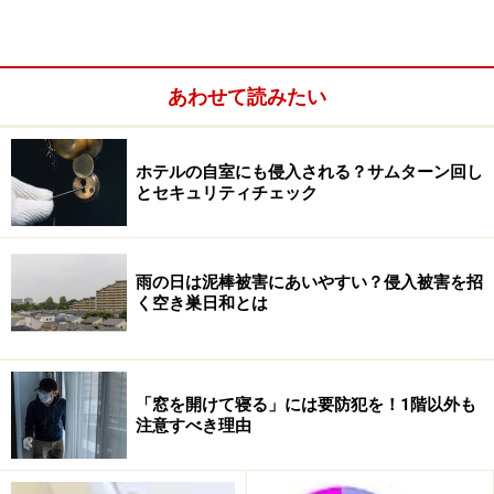
イプが見受けられることもあるようです。
あわせて読みたい
ホテルの自室にも侵入される？サムターン回し
とセキュリティチェック
雨の日は泥棒被害にあいやすい？侵入被害を招
く空き巣日和とは
では、「カード式キー」ではどうでしょうか？ 登録さ
「窓を開けて寝る」には要防犯を！1階以外も
れたカード以外では開錠することができず、しかもカー
注意すべき理由
ド差込口はあるものの鍵穴はありません。従来の鍵を持
ち歩く手間を考えれば、ポケットにスッと入り、かさば