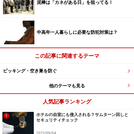
「ピッキング」とは、ピッキング用具などを使用して鍵
泥棒は「カネがある日」を狙ってる！
穴に用具を入れて開錠してしまうもの。「
サムターン回
し
」とは、ドアの隙間やドアポストなどから針金様のも
のを外から差し込んで、ドア内側にある「サムターン
中高年一人暮らしに必要な防犯対策は？
（鍵をかけるつまみ）」を動かして、ドアの外にいなが
らにして内側からドアを開ける手口です。
この記事に関連するテーマ
「サムターン回し」は、すでに述べたようにドアの隙間
などから針金様のものを差し込んで、内側から開錠する
ピッキング・空き巣を防ぐ
手口です。ホテルに宿泊したことがある人ならご存知の
ように、ホテルによっては、翌朝の朝刊をドア下の隙間
他のテーマも見る
から室内に入れられている場合があります。事前に申し
込みが必要な場合もあるでしょう。
人気記事ランキング
ホテルの自室にも侵入される？サムターン回しと
1
ということは、ドア下に、厚みのある新聞を差し入れる
セキュリティチェック
だけの隙間があるということになります。サムターン回
2023/09/04