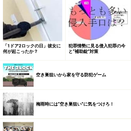
らず、デジタル時代の象徴としても、スマートに利用で
き、セキュリティレベルも高そうに感じられるでしょ
う。
しかし、このカード式キーのホテルで、侵入窃盗被害が
発生しました。最新式セキュリティシステムとの印象に
「1ドア2ロックの日」彼女に
犯罪情勢に見る侵入犯罪の今
何が起こったか？
と“補助錠”対策
対して、その手口は、意外にも単純なものだったので
す。
空き巣狙いから家を守る防犯ゲーム
“サムターン回し”でホテルの自室に侵入さ
れることも
梅雨時には“空き巣狙い”に気をつけろ！
客室のドア下をチェック