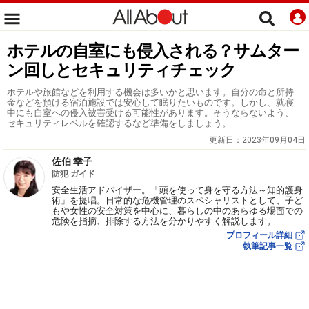
ホテルの自室にも侵入される？サムター
ン回しとセキュリティチェック
ホテルや旅館などを利用する機会は多いかと思います。自分の命と所持
金などを預ける宿泊施設では安心して眠りたいものです。しかし、就寝
中にも自室への侵入被害受ける可能性があります。そうならないよう、
セキュリティレベルを確認するなど準備をしましょう。
更新日：
2023年09月04日
佐伯 幸子
防犯 ガイド
安全生活アドバイザー。「頭を使って身を守る方法～知的護身
術」を提唱。日常的な危機管理のスペシャリストとして、子ど
もや女性の安全対策を中心に、暮らしの中のあらゆる場面での
危険を指摘、排除する方法を分かりやすく解説します。
プロフィール詳細
執筆記事一覧