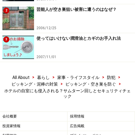
しは、言ってみれば、針金を人の手に見立ててドア下か
ら差し込んで伸ばして、サムターンを回しドアを開け
芸能人が空き巣狙い被害に遭うのはなぜ？
2
て、室内に忍び込むという手口ですから、ドア下の隙間
には要注意です。
2006/12/25
使ってはいけない潤滑油とカギのお手入れ法
3
もちろん、室内にいるときは、鍵は必ずかけているはず
ですが（ホテルの客室ではオートロック、ドアを閉める
2007/11/01
だけで施錠できるタイプが多い）、ドアチェーンが設置
されていないとなると問題です。ドアチェーンをかけて
おけば、仮にサムターンを回されて開錠されてしまって
>
>
>
>
All About
暮らし
家事・ライフスタイル
防犯
>
>
ピッキング・泥棒の対策
ピッキング・空き巣を防ぐ
も室内に侵入することはかなり困難になるからです（チ
ホテルの自室にも侵入される？サムターン回しとセキュリティチェ
ェーンを切り外す手口もありますが大きな音がするなど
ック
問題があります）。
会社概要
採用情報
それでは、ホテルに宿泊する際に、どうすれば侵入被
投資家情報
広告掲載
害、窃盗被害を防げるか、その注意点、できる対策を次