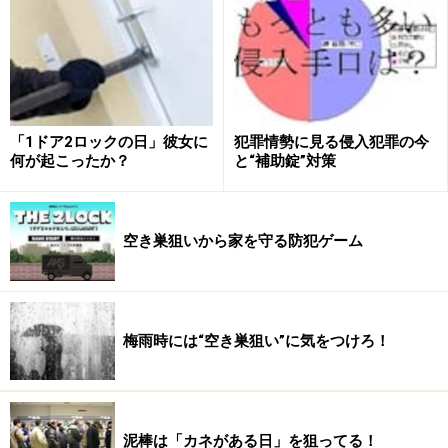
態」を作ります。「時間がかかると侵入をあきらめる」
という空き巣狙いにとっては、押せども開かない窓にあ
せって退散するでしょう。「仮に錠付近の窓を割られて
も、窓そのものが動かなければ侵入されない」ように出
来る、この「窓用補助錠 Ｔ型防犯錠」は、設置も操作
も簡単でありながら、防犯効果が極めて高いスグレモノ
「1ドア2ロックの日」彼女に
犯罪情勢に見る侵入犯罪の今
何が起こったか？
と“補助錠”対策
です。
空き巣狙いから家を守る防犯ゲーム
シールで取り付けたT型防犯錠で、窓枠をしっかり固定
できます。簡単で効果的な防犯対策になります。
梅雨時には“空き巣狙い”に気をつけろ！
少し窓を開けておきたいときにも
泥棒は「カネがある日」を狙ってる！