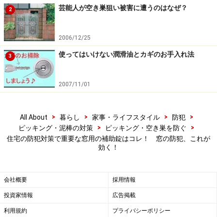
開いていたとしても、「それ以上窓を開けることが出来
芸能人が空き巣狙い被害に遭うのはなぜ？
2
ない」のですから、侵入されないですみます。
2006/12/25
こちらの
防犯・防災グッズ販売店 まめたん
さんの、主
使ってはいけない潤滑油とカギのお手入れ法
婦でもある女性店長は、「この商品でショップをやろう
3
と決意した」とおっしゃるくらい入れ込んでいます。ま
た、現在でも毎月、この「窓用補助錠 Ｔ型防犯錠」だ
2007/11/01
けでも、数百もの販売実績があり、顧客からの信頼も厚
いとのことです。
>
>
>
>
All About
暮らし
家事・ライフスタイル
防犯
>
>
ピッキング・泥棒の対策
ピッキング・空き巣を防ぐ
住宅の防犯対策で重要な窓用の補助錠はコレ！ 窓の防犯、これが
効く！
【関連ガイド記事】
侵入強姦被害を防ぐ知識と智恵
会社概要
採用情報
サムターン回しより焼き破り！？
投資家情報
広告掲載
雨の日、風の日、空き巣の日？
利用規約
プライバシーポリシー
窓からの恐い夢～前編