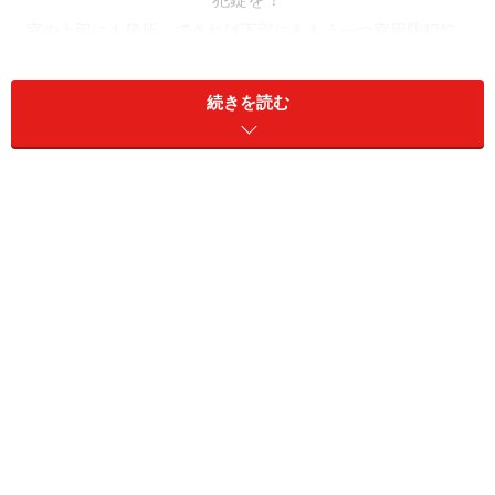
窓の上部に１箇所、できれば下部にももう一つ窓用防犯錠
を！
空き巣狙いは侵入にかかる時間が長くなるほど、侵入を
続きを読む
あきらめると言われます。玄関ドアは、錠前を二つつけ
てワンドアツーロックにするだけでも、ワンドアワンロ
ックよりターゲットにされにくくなります。そして、
「窓」も「ツーロック」にすることで侵入被害を防ぐこ
とが可能になります。「窓」にも、補助錠をつけて、侵
入口のガードを確実にしましょう。「侵入口を開けられ
ないようにする」ことが何よりも、重要なポイントなの
です。
窓用の防犯錠はコレ！