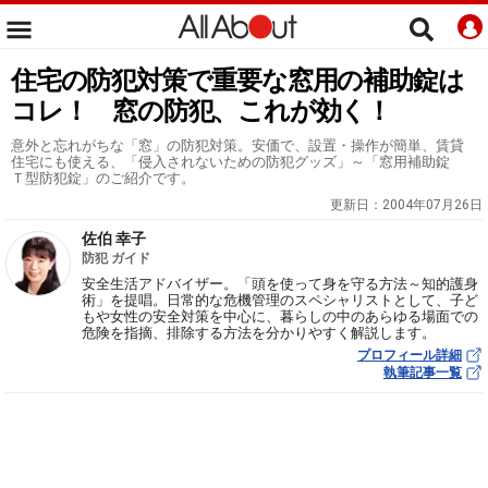
住宅の防犯対策で重要な窓用の補助錠は
コレ！ 窓の防犯、これが効く！
意外と忘れがちな「窓」の防犯対策。安価で、設置・操作が簡単、賃貸
住宅にも使える、「侵入されないための防犯グッズ」～「窓用補助錠
Ｔ型防犯錠」のご紹介です。
更新日：
2004年07月26日
佐伯 幸子
防犯 ガイド
安全生活アドバイザー。「頭を使って身を守る方法～知的護身
術」を提唱。日常的な危機管理のスペシャリストとして、子ど
もや女性の安全対策を中心に、暮らしの中のあらゆる場面での
危険を指摘、排除する方法を分かりやすく解説します。
プロフィール詳細
執筆記事一覧