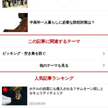
中高年一人暮らしに必要な防犯対策は？
窓をすこし開けておきたい方には、少しずらしてセットす
れば、防犯も風通しもOK。
この記事に関連するテーマ
夏場はとくに、「窓を少し開けておきたい」人が多いよ
うです。しかし、これまでの記事で常々書いてきている
ピッキング・空き巣を防ぐ
ように、「開け放した窓」は、侵入者を呼び寄せてしま
います。建物を外から眺めれば、どの部屋の窓が開いて
他のテーマも見る
いるか一目瞭然です。
人気記事ランキング
それでも、「エアコンが苦手」「自然の風を取り込みた
い」「空気の入れ換えをしたい」などなど、どうしても
ホテルの自室にも侵入される？サムターン回しと
1
セキュリティチェック
開けておきたい人も多いようです。そんなときにも、
「窓用補助錠 Ｔ型防犯錠」は役に立ちます。窓が少し
2023/09/04