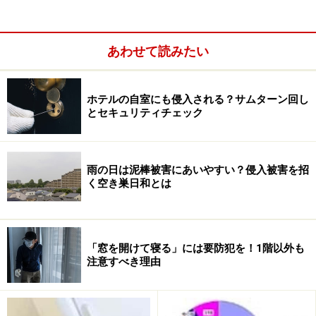
この「補助錠」は、ネットでの購入が可能です。通常の
引き戸タイプの窓に設置する、「安価」で「設置が簡
あわせて読みたい
単」で、「賃貸住宅にも使える」、そして「侵入されな
い」ための「窓」用の防犯グッズとして、防犯ガイドが
イチオシの「窓用補助錠」を紹介します！
ホテルの自室にも侵入される？サムターン回し
とセキュリティチェック
商品名
窓用補助錠 Ｔ型防犯錠
販売価格 1個 1,000円（税込） （メーカー希望
雨の日は泥棒被害にあいやすい？侵入被害を招
小売価格1個 1,260円（税込）
送料別
く空き巣日和とは
ショップ名
防犯・防災グッズ販売店 まめたん
「窓用補助錠 Ｔ型防犯錠」は、裏面がシールになって
「窓を開けて寝る」には要防犯を！1階以外も
おり、窓ガラスに貼ってつけるだけ。赤い表示のついた
注意すべき理由
小さなプレートをちょっと持ち上げて手前に90度倒すだ
けという簡単な操作で、「窓を開けることが出来ない状