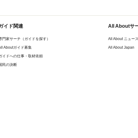
ガイド関連
All Abou
専門家サーチ（ガイドを探す）
All About ニュー
All Aboutガイド募集
All About Japan
ガイドへの仕事・取材依頼
国民の決断