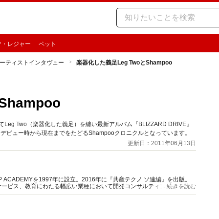
ツ・レジャー
ペット
ーティストインタヴュー
楽器化した義足Leg TwoとShampoo
hampoo
eg Two（楽器化した義足）を纏い最新アルバム『BLIZZARD DRIVE』
 デビュー時から現在までをたどるShampooクロニクルとなっています。
更新日：2011年06月13日
ACADEMYを1997年に設立。2016年に『共産テクノ ソ連編』を出版。
サービス、教育にわたる幅広い業種において開発コンサルティングに従事。
...続きを読む