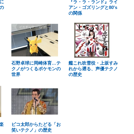
に
『ラ・ラ・ランド』ライ
の
アン・ゴズリングと80's
の関係
石野卓球に岡崎体育…テ
艦これ吹雪役・上坂すみ
クノがつくるポケモンの
れから遡る、声優テクノ
世界
の歴史
楽
ピコ太郎からたどる「お
笑いテクノ」の歴史