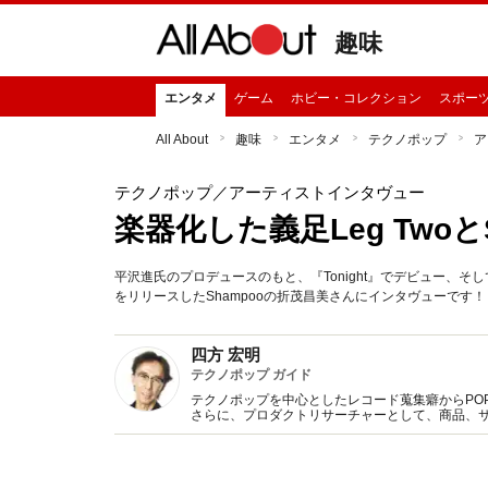
趣味
エンタメ
ゲーム
ホビー・コレクション
スポー
All About
趣味
エンタメ
テクノポップ
ア
テクノポップ
／アーティストインタヴュー
楽器化した義足Leg TwoとS
平沢進氏のプロデュースのもと、『Tonight』でデビュー、そしてL
をリリースしたShampooの折茂昌美さんにインタヴューです！
四方 宏明
テクノポップ ガイド
テクノポップを中心としたレコード蒐集癖からPOP 
さらに、プロダクトリサーチャーとして、商品、
Twitter（hiroaki4kata）も随時更新。