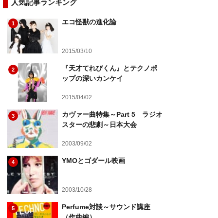
人気記事ランキング
エコ怪獣の進化論
1
2015/03/10
『天才てれびくん』とテクノポ
2
ップの深いカンケイ
2015/04/02
カヴァー曲特集～Part 5 ラジオ
3
スターの悲劇～日本大会
2003/09/02
YMOとゴダール映画
4
2003/10/28
Perfume対談～サウンド講座
5
（作曲編）