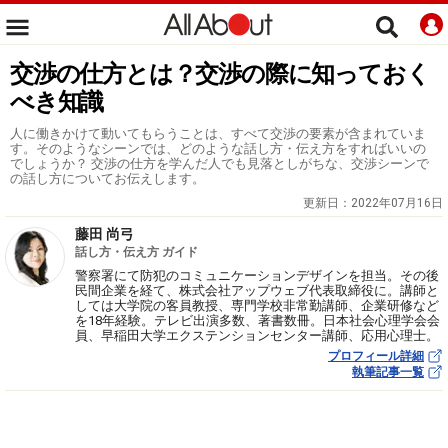
交渉の仕方とは？交渉の際に知っておく
べき知識
人に働きかけて動いてもらうことは、すべて交渉の要素が含まれていま
す。そのようなシーンでは、どのような話し方・伝え方をすればいいの
でしょうか？ 交渉の仕方を学んだ人でも見落としがちな、交渉シーンで
の話し方についてお伝えします。
更新日：
2022年07月16日
藤田 尚弓
話し方・伝え方 ガイド
警察署にて防犯のコミュニケーションデザインを担当。その後
民間企業を経て、株式会社アップウェブ代表取締役に。講師と
しては大学院の客員教授、専門学校非常勤講師、企業研修など
を18年経験。テレビ出演多数、著書数冊。日本社会心理学会会
員、早稲田大学エクステンションセンター講師、応用心理士。
プロフィール詳細
執筆記事一覧