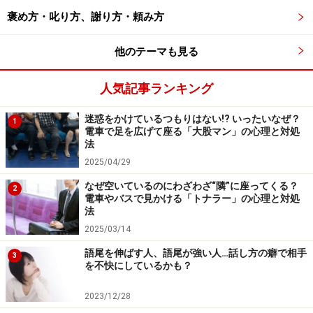
まったく違いますよね。人は事実だけではなく、印象に
褒め方・叱り方、謝り方・頼み方
よって満足感や不快感を感じます。そのため、主張や譲
他のテーマも見る
歩を繰り返す交渉シーンでは、普段以上に感情に配慮し
た伝え方が必要なのです。
人気記事ランキング
交渉は準備が8割と言われています。情報収集やお互い
迷惑をかけているつもりはない!? いったいなぜ？
1
電車で足を広げて座る「大股マン」の心理と対処
のメリットを探すだけでなく、どのように伝えればいい
法
かを考えることにも時間を作ってください。
2025/04/29
なぜ空いているのにわざわざ“隣”に座ってくる？
2
電車やバスで見かける「トナラー」の心理と対処
交渉は相手との人間関係に左右される
法
2025/03/14
私は普段、企業研修や大学のオープンカレッジで交渉を
語尾を伸ばす人、語尾が強い人…話し方の癖で相手
3
教えています。受講生を見ていると、テクニックを学ん
を不快にしているかも？
でもロールプレイングが上手くできない人もいれば、交
2023/12/28
渉のテクニックを知らなくても、自然に相手からYESを