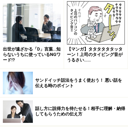
（＝交渉）では話し方・伝え方にも気を配る必要があり
ます。
では、具体的にどのような点に気をつければいいのでし
ょうか。
出世が遠ざかる「D」言葉…知
【マンガ】タタタタタタッタ
らないうちに使っているNGワ
ーン！上司のタイピング音が
感情に配慮した話し方
ード!?
うるさい……
サンドイッチ話法をうまく使おう！ 悪い話を
言葉・表情を上手に使って伝えよう
伝える時のポイント
世の中には「提案を受け入れなければ爆弾を撃つぞ」的
な交渉（Win-Lose交渉）も存在します。しかし、仕事で
話し方に説得力を待たせる！相手に理解・納得
もプライベートでもお互いが満足できる交渉（Win-Win交
してもらうための伝え方
渉）がお勧めです。欲しい結果だけでなく、いい人間関
係を手に入れたほうが長期的にお得なのです。