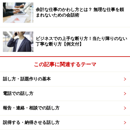
余計な仕事のかわし方とは？ 無理な仕事を頼
Win-Win交渉で大事なのは、感情に配慮した伝え方。同じ
まれないための会話術
ことを伝える場合でも、
言葉の選びかたや付け加えるセンテンスなどで印象は大
ビジネスでの上手な断り方！当たり障りのない
きく変わります。例えば、皆さんが、職場の同僚に仕事
丁寧な断り方【例文付】
の依頼をしたとします。残念ながら断れてしまうのです
がAとBどちらの断り方のほうがいいでしょうか。
この記事に関連するテーマ
A：「無理です」と素っ気なく断られた
話し方・話題作りの基本
B：「お手伝いしたいのですが、この状態で引き受けて
電話での話し方
しまうと逆にご迷惑をかけてしまうことになりかねませ
ん。他でもない○○さんからの相談なのに、お力になれな
報告・連絡・相談での話し方
くて申し訳ありません」
説得する・納得させる話し方
AもBも断っていることには変わりないのですが、印象は