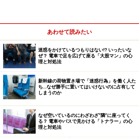
あわせて読みたい
仕事も恋も交渉の仕方次第？
迷惑をかけているつもりはない!? いったいな
交渉というと映画やドラマなどでみる、犯罪者との交渉
ぜ？ 電車で足を広げて座る「大股マン」の心
理と対処法
を思い浮かべる人や、国と国との軍事的な交渉を思い浮
かべる人もいるかも知れません。交渉とは、そういった
規模の大きいものだけでなく「100点とったらオモチャ
新幹線の荷物置き場で「迷惑行為」を働く人た
ち…なぜ勝手に置いてはいけないのに占有して
を買ってね」といったような小さなものまで、日常の
しまうのか
様々なシーンで行なわれています。
交渉は、企業で買い付けを担当する人や営業マンだけが
なぜ空いているのにわざわざ“隣”に座ってく
る？ 電車やバスで見かける「トナラー」の心
行なうものではありません。ビジネスでも、プライベー
理と対処法
トでも、人に働きかけて何かをしてもらうという場面