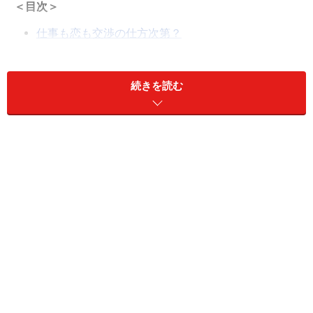
＜目次＞
仕事も恋も交渉の仕方次第？
感情に配慮した話し方
交渉は相手との人間関係に左右される
続きを読む
初めて会った人に好感を持たれる話し方
交渉における雑談の効用
交渉を不利にしない話し方