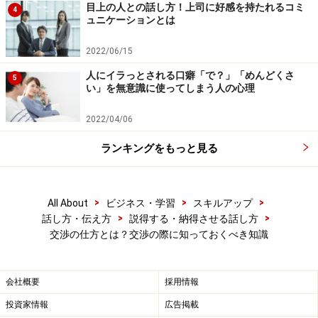
引き出すのが上手い人もいます。
目上の人との話し方！上司に好感を持たれるコミ
4
ュニケーションとは
この差は何なのでしょうか？
2022/06/15
人にイラっとされる口癖「で？」「めんどくさ
5
交渉は、やり方（テクニック）を知っている人が断然有
い」を無意識に使ってしまう人の心理
利になります。しかしながら、交渉はテクニックだけで
2022/04/06
なく、感情・人間関係・パワーバランスからも影響を受
けます。皆さんも、親しい人に頼まれたり、上司に頼ま
ランキングをもっと見る
れたりしてNOが言えなかったという経験をお持ちではな
いでしょうか。逆に、「知らない人」からの働きかけに
>
>
>
All About
ビジネス・学習
スキルアップ
対して冷淡になってしまった経験もあると思います。
>
>
話し方・伝え方
説得する・納得させる話し方
交渉の仕方とは？交渉の際に知っておくべき知識
交渉シーンでは、相手との人間関係を構築したり、好感
度をあげる話し方もポイントです。交渉上手な人の共通
会社概要
採用情報
点として、コミュニケーション上手であるということが
挙げられます。彼らは初対面の人と交渉する場合に、ど
投資家情報
広告掲載