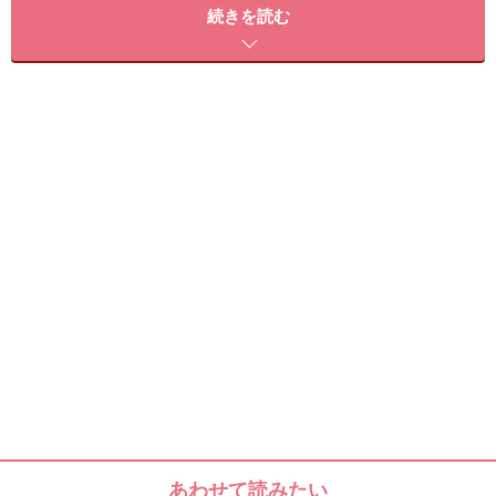
う。たとえば、目尻用のポイントつけまつ毛はおすすめ
続きを読む
です。目尻はカーブが少ないのでつけやすく、ナチュラ
ルに仕上がります。
２つめは、のりをつける、つけまつ毛のベース部分をや
あわせて読みたい