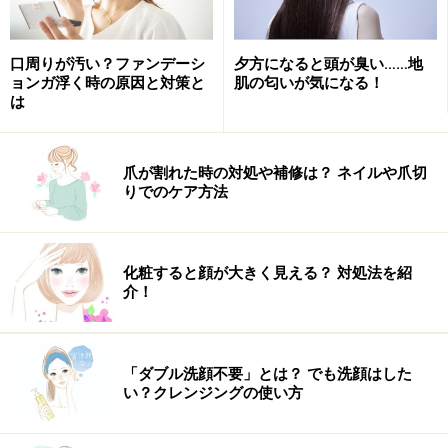
口周りが汚い？ファンデーシ
夕方になると頭が臭い……地
ョンガ浮く時の原因と対策と
肌の匂いが気になる！
は
爪が割れた時の対処や補修は？ ネイルや爪切
りでのケア方法
山本浩未さんおすすめのアイテム
化粧すると顔が大きく見える？ 対処法を紹
介！
簡単なのに効果大！ナチュラルな目尻用つけまつ毛
「ダブル洗顔不要」とは？ でも洗顔はした
まつ毛がナチュラルクロスで、地まつ毛と自然にＭＩ
い？クレンジングの使い方
Ｘ。仕上がりがとても自然です。芯が細くソフトなの
で、初心者でも簡単に装着可。