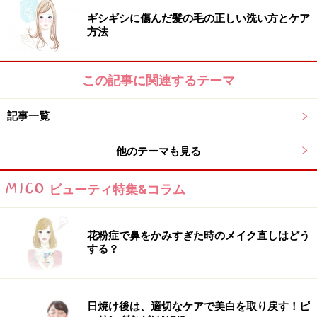
デコラティブアイラッシュ 目尻用つけまつげ５Ｐ ナ
ギシギシに傷んだ髪の毛の正しい洗い方とケア
チュラルクロス／1050円／SHO-BI
方法
この記事に関連するテーマ
記事一覧
他のテーマも見る
山本浩未さん プロフィール
ビューティ特集&コラム
さまざまなメディアで大人気のヘア＆メイクアップアー
ティスト。取り入れやすいメイクテクが、幅広い年代の
花粉症で鼻をかみすぎた時のメイク直しはどう
女性に支持される秘密。
する？
・
公式Twitterはこちら>>
・
公式Facebookはこちら>>
日焼け後は、適切なケアで美白を取り戻す！ピ