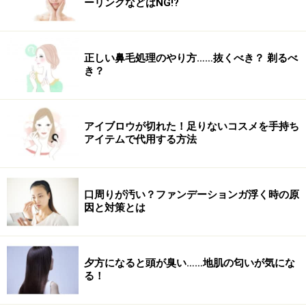
ーリングなどはNG!?
※記事内容は執筆時点のものです。最新の内容をご確認くださ
い。
※個人の体質、また、誤った方法による実践に起因して肌荒れや
不調を引き起こす場合があります。実践の際には、必ず自身の体
正しい鼻毛処理のやり方……抜くべき？ 剃るべ
質及び健康状態を十分に考慮し、正しい方法で行ってください。
き？
また、全ての方への有効性を保証するものではありません。
アイブロウが切れた！足りないコスメを手持ち
アイテムで代用する方法
口周りが汚い？ファンデーションガ浮く時の原
因と対策とは
夕方になると頭が臭い……地肌の匂いが気にな
る！