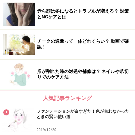
赤ら顔は冬になるとトラブルが増える？ 対策
とNGケアとは
チークの適量って一体どれくらい？ 動画で確
認！
爪が割れた時の対処や補修は？ ネイルや爪切
りでのケア方法
人気記事ランキング
ファンデーションが白すぎた！色が合わなかった
1
ときの賢い使い道
2019/12/20