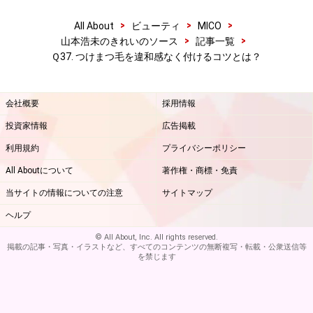
>
>
>
All About
ビューティ
MICO
>
>
山本浩未のきれいのソース
記事一覧
Ｑ37. つけまつ毛を違和感なく付けるコツとは？
会社概要
採用情報
投資家情報
広告掲載
利用規約
プライバシーポリシー
All Aboutについて
著作権・商標・免責
当サイトの情報についての注意
サイトマップ
ヘルプ
© All About, Inc. All rights reserved.
掲載の記事・写真・イラストなど、すべてのコンテンツの無断複写・転載・公衆送信等
を禁じます