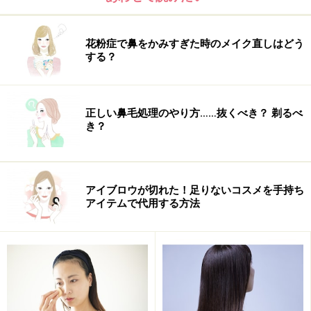
わらかくすること。つける前に、指でつまんで3～4回“ぐ
にゅぐにゅ”と動かし、ベースを柔らかくしておけば目に
花粉症で鼻をかみすぎた時のメイク直しはどう
フィットしやすくなります。
する？
3つめは、自分のまつげとつけまつ毛のベースを、どこ
か一箇所でも重なるようにつけること。つながっていれ
正しい鼻毛処理のやり方……抜くべき？ 剃るべ
き？
ば、違和感はあまり出ません。
でもやっぱり練習が大事。まずは、のりをつけずにまつ
毛をつける練習をしてみてください。回数を重ねるうち
アイブロウが切れた！足りないコスメを手持ち
アイテムで代用する方法
に必ず上手になります。そして慣れたらフルタイプにも
挑戦してみてくださいね。