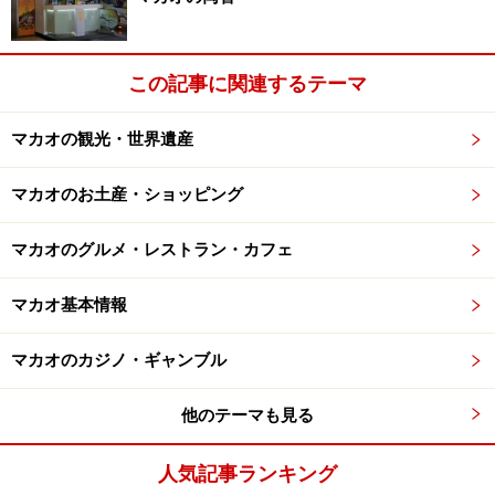
セナド広場。地面に敷き詰められているのが「カルサーダ
この記事に関連するテーマ
ス」と呼ばれる石畳
マカオの観光・世界遺産
マカオの象徴ともいえる「聖ポール天主堂跡」
マカオのお土産・ショッピング
カラベラから徒歩約5分で世界遺産「
セナド広場
」に到
マカオのグルメ・レストラン・カフェ
着します。ここを拠点にして、仁慈堂や聖ドミニコ教会
といったルート上にある世界遺産に立ち寄りながら、マ
マカオ基本情報
カオのシンボルともいえる世界遺産「聖ポール天主堂跡
マカオのカジノ・ギャンブル
（通称：大三巴）」を目指しましょう。
他のテーマも見る
この界隈の街路はポルトガル独特の石畳「カルサーダ
ス」が敷き詰められており、南欧風建築が多く建ち並ぶ
人気記事ランキング
フォトジェニックなエリア。雑貨や菓子類を売るお土産