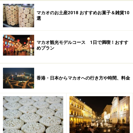
マカオのお土産2018 おすすめお菓子＆雑貨10
選
マカオ観光モデルコース 1日で満喫！おすす
めプラン
香港・日本からマカオへの行き方や時間、料金
こちらの店では、ポルトガルでメジャーという自家製の
菓子パンやスイーツ、コーヒーが味わえると評判。目覚
めのためにもポルトガルらしい濃いめのコーヒーを！ 現
地在住ポルトガル人が多く集まる店としても有名で、
「Bom dia!（ボン・ディア）」と朝の挨拶をすれば盛り