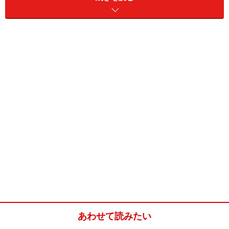
8:00～9:00 マカオらしくポルトガル風の
朝食
ポルトガルらしいメニューが各種揃う
マカオ在住ポルトガル人が多く集まる店として知られる
1日の始まりはやはり朝食から。マカオ観光の拠点にな
る市内中心地「セナド広場」近くにあるカフェ「
カラベ
ラ
」へ。
あわせて読みたい