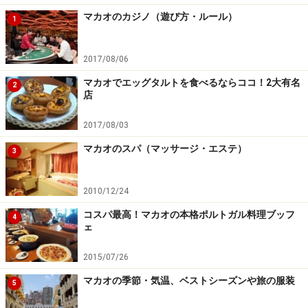
物店も多く並びます。
マカオのカジノ（遊び方・ルール）
1
このエリアの世界遺産紹介はこちらへ＞＞
マカオの世界
2017/08/06
遺産（ページ4～6）
マカオでエッグタルトを食べるならココ！2大有名
2
店
2017/08/03
10:00～11:00 マカオミュージアム＋モン
マカオのスパ（マッサージ・エステ）
3
テの砦見学
2010/12/24
コスパ最高！マカオの本格ポルトガル料理ブッフ
4
ェ
2015/07/26
マカオの季節・気温、ベストシーズンや旅の服装
大航海時代の日本、ポルトガル、そしてマカオの関係もよく
5
わかる展示がなされているマカオミュージアム。写真は天正
遣欧少年使節団がヨーロッパから持ち帰ったとされる印刷機