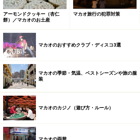
上がるはず。
アーモンドクッキー（杏仁
マカオ旅行の犯罪対策
＜DATA＞
餅）／マカオのお土産
■Pastelaria Caravela（パステラリア・カラベラ）
住所：馬統領街7號H金來大廈地舗
マカオのおすすめクラブ・ディスコ3選
営業時間：8:00～20:00（日8:00～13:00）
定休日：無休
電話番号：+853-2871-2080
アクセス：新馬路バス停下車徒歩1分（セナド広場から
マカオの季節・気温、ベストシーズンや旅の服
装
徒歩約5分）
マカオのカジノ（遊び方・ルール）
9:00～10:00 世界遺産の街並みを歩く（前
半）
マカオの両替