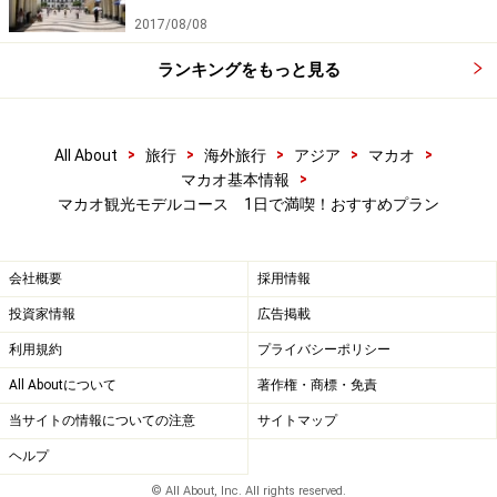
のレプリカ
2017/08/08
ランキングをもっと見る
ここが要塞だったことを今に伝える砲台跡が残る「モンテの
>
>
>
>
>
All About
旅行
海外旅行
アジア
マカオ
砦」
>
マカオ基本情報
マカオ観光モデルコース 1日で満喫！おすすめプラン
聖ポール天主堂のすぐ横にあるモンテの丘には
マカオミ
ュージアム（澳門博物館）
があります。マカオの歴史や
文化、風習を知るために、ここをさらっと見ておきまし
会社概要
採用情報
ょう。さらっと流して30分くらいで見学可能です。
投資家情報
広告掲載
利用規約
プライバシーポリシー
博物館の出口は丘の上にあるのですが、ここからの眺望
All Aboutについて
著作権・商標・免責
が最高！ この丘はかつてポルトガル軍が砦として使って
当サイトの情報についての注意
サイトマップ
おり、ここから大砲を撃ってマカオへ攻め入ろうとした
ヘルプ
オランダ軍を撃退したという話が残っています。丘の斜
© All About, Inc. All rights reserved.
面に続く散歩道には砲台の跡（大炮台）も残っており、