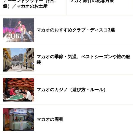
アーモンドクッキー（杏仁
マカオ旅行の犯罪対策
を心がけるようにしてください。
餅）／マカオのお土産
マカオのおすすめクラブ・ディスコ3選
マカオの季節・気温、ベストシーズンや旅の服
装
マカオのカジノ（遊び方・ルール）
マカオの両替
マカオの世界遺産全30箇所紹介