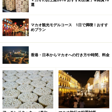
国文化と西洋文化との完璧な融合にあるとされていま
選
す。東洋と西洋を結ぶ玄関口として栄華を極めてきたマ
カオの歴史そのものが、価値あるものとして認められた
わけです。
マカオ観光モデルコース 1日で満喫！おすす
めプラン
建物だけでなく広場も含めた市街地区の多くが世界遺産
に登録されているマカオ。ふと気づかずに歩いている
と、そこがもう世界遺産だったりすることもしばしば。
香港・日本からマカオへの行き方や時間、料金
実際は世界遺産登録されたからといって立ち入り禁止に
なったり、仰々しくフェンスで囲まれるようなこともな
く、ごく普段のマカオ人が暮らす生活の中に溶け込んで
いるような雰囲気です。一部の例外を除き、自由参観が
可能で、入館料や入場料も無料というのがマカオ流。財
布の心配をせずとも、思う存分世界遺産巡りを楽しめま
すよ！ ただし、教会や寺院は信者の方々にとって大切な
信仰の場。くれぐれも失礼のない服装やマナーでの参観