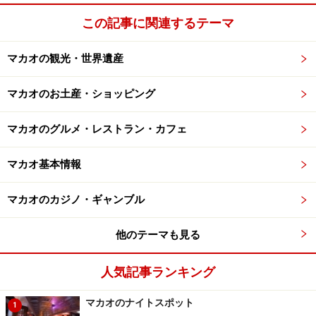
この記事に関連するテーマ
世界遺産巡りの拠点となるセナド広場 (c) Miyuki Kume
マカオの観光・世界遺産
実に30箇所もの世界遺産を抱えるマカオ。世界遺産があ
るのはマカオ半島部だけ、しかもその多くが半島南部に
マカオのお土産・ショッピング
集中しています。中でも、世界遺産密度が最も高いのが
セナド広場を中心とした地区。効率よく世界遺産を巡る
マカオのグルメ・レストラン・カフェ
旅をするなら、ここを拠点にするのがいいでしょう。以
マカオ基本情報
下、簡単なエピソードを交え、マカオ半島の南から北へ
の順にすべて紹介していきます。
マカオのカジノ・ギャンブル
他のテーマも見る
1 媽閣廟
人気記事ランキング
マカオのナイトスポット
線香の香りが漂う
1