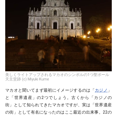
美しくライトアップされるマカオのシンボルの1つ聖ポール
天主堂跡 (c) Miyuki Kume
マカオと聞いてまず最初にイメージするのは「
カジノ
」
と「世界遺産」の2つでしょう。古くから「カジノの
街」として知られてきたマカオですが、実は「世界遺産
の街」として有名になったのはここ最近の出来事。22の