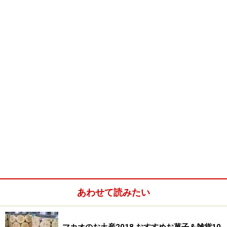
世界遺産が市民生活に溶け込んでいる光景。聖オーガスティ
ン広場にて (c) Miyuki Kume
当初ユネスコの世界文化遺産への申請は12の建築物に対
して行われていました。その後の調査の結果、22の歴史
的・宗教的建築物と8つの広場を含む地域一帯が「マカ
あわせて読みたい
オ歴史的市街地区」として中国で31番目の世界遺産に登
録。マカオ歴史的市街地区が世界文化遺産登録に至った
理由は、約400年にもわたる長い年月の間に育まれた中
マカオのお土産2018 おすすめお菓子＆雑貨10