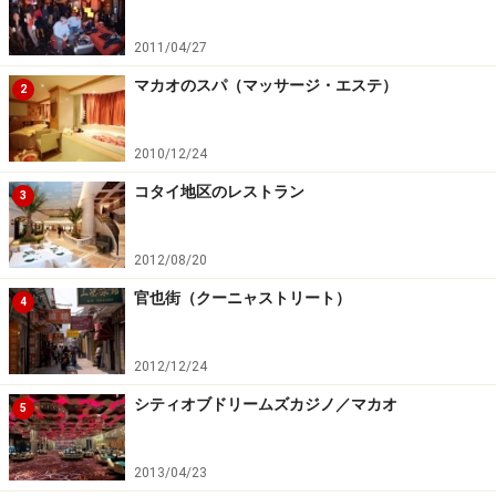
媽閣という漢字の読み方「マーガオ」がマカオの地名の
2011/04/27
由来になったと言われるマカオ最古の中国寺院。廟内に
マカオのスパ（マッサージ・エステ）
2
は4つの堂があり、渦巻き型や巨大な蝋燭のようなもの
など、独特の形をした線香が焚かれている光景が印象
2010/12/24
的。
コタイ地区のレストラン
3
住所：媽閣廟前地
参観時間：7:00～18:00
2012/08/20
官也街（クーニャストリート）
※記事内容は執筆時点のものです。最新の内容をご確認くださ
4
い。
※海外を訪れる際には最新情報の入手に努め、「
外務省 海外安全
ホームページ
」を確認するなど、安全確保に十分注意を払ってく
2012/12/24
ださい。
シティオブドリームズカジノ／マカオ
5
次のページへ
1
/
7
2013/04/23