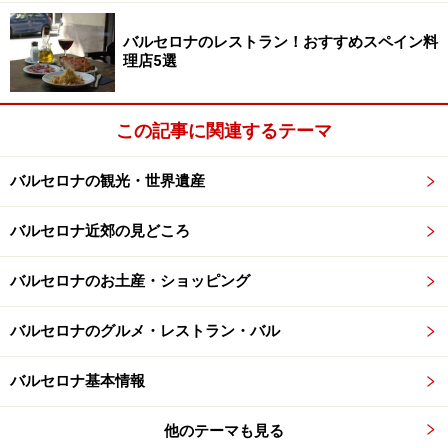
Cristo)。繊細な表情がとてもリアルで、キリストは本当
にこういう顔をしていたように思えてきます。
バルセロナのレストラン！おすすめスペイン料
理店5選
スペイン南部コルドバ出身の画家バルトロメ・ベルメホ
作の油絵キリストの復活(Resurrecció de Cristo)も必見。
この記事に関連するテーマ
これはキリストがちょうどお墓からとび出す奇跡の瞬間
を描いたものなのですが、キリストの表情や仕草がユニ
バルセロナの観光・世界遺産
ークで面白い。
バルセロナ近郊の見どころ
ルネッサンス/バロック様式の絵画では、スペインを代表
バルセロナのお土産・ショッピング
するバロック様式の巨匠ディエゴ・ベラスケスのサン・
パブロ（San Pablo)。17世紀に王室画家として活躍した
バルセロナのグルメ・レストラン・バル
画家で
プラド美術館
にもあるベラスケスの作品が、バル
セロナでも見られます。
バルセロナ基本情報
ベラスケスと同じ時期に同じ様式で活躍した、フランシ
他のテーマも見る