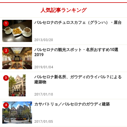
スコ・デ・スルバランの無原罪の受胎（Inmaculada
Concepción)も見る価値あり。宗教画と静物画を得意とし
人気記事ランキング
た画家で、作品はプラド美術館でも展示されています。
バルセロナのチュロスカフェ（グランハ）・屋台
1
さて次はお待ちかねの著名なアーティストの作品がある
2013/03/20
モダン様式です。まずは、ピカソをはじめとする19世紀
末のアーティストたちのたまり場だったカフェバル「ク
バルセロナの観光スポット・名所おすすめ10選
2
2019
アトロ・ガッツ」に飾られたラモン・カサスのラモン・
カサスとペレ・ロメウ。二人乗りの自転車に乗る二人の
2019/01/04
様子を描いたもの。
バルセロナ新名所、ガウディのライバル？による
3
建築物
カサ・バトリョで使用するためにガウディがデザインし
2017/01/10
た二人がけの木の椅子は、館内で目立つのですぐに見つ
カサバトリョ／バルセロナのガウディ建築
けられるでしょう。
4
1937年に描かれたピカソの帽子の女と皮の首（Dona
2017/01/05