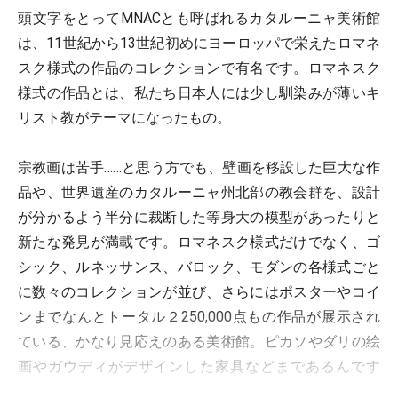
頭文字をとってMNACとも呼ばれるカタルーニャ美術館
は、11世紀から13世紀初めにヨーロッパで栄えたロマネ
スク様式の作品のコレクションで有名です。ロマネスク
様式の作品とは、私たち日本人には少し馴染みが薄いキ
リスト教がテーマになったもの。
宗教画は苦手……と思う方でも、壁画を移設した巨大な作
品や、世界遺産のカタルーニャ州北部の教会群を、設計
が分かるよう半分に裁断した等身大の模型があったりと
新たな発見が満載です。ロマネスク様式だけでなく、ゴ
シック、ルネッサンス、バロック、モダンの各様式ごと
に数々のコレクションが並び、さらにはポスターやコイ
ンまでなんとトータル２250,000点もの作品が展示され
ている、かなり見応えのある美術館。ピカソやダリの絵
画やガウディがデザインした家具などまであるんです
よ。