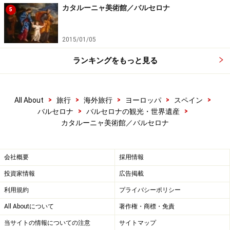
amb barret i coll de pell)は、色鮮やかで風変わりな、私
カタルーニャ美術館／バルセロナ
5
たちがイメージするピカソらしい作品です。
2015/01/05
ダリがシューレアリズムの世界に入る前に描いた父親の
自画像（Retrato de meu pare)も、ダリの違う一面を見せ
ランキングをもっと見る
てくれる作品。
>
>
>
>
>
All About
旅行
海外旅行
ヨーロッパ
スペイン
>
>
バルセロナ
バルセロナの観光・世界遺産
アート鑑賞の後は、周辺散策
カタルーニャ美術館／バルセロナ
会社概要
採用情報
モンジュイックの丘にはミロ美術館や要塞もある
投資家情報
広告掲載
カタルーニャ美術館は、モンジュイックの麓にあるの
利用規約
プライバシーポリシー
で、美術館の入り口付近からスペイン広場を前面にした
All Aboutについて
著作権・商標・免責
バルセロナの街が見渡せます。天気のいい日は、まるで
当サイトの情報についての注意
サイトマップ
ローマのスペイン広場のように、美術館前の階段に座り