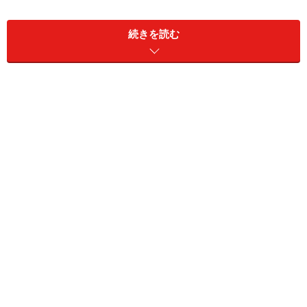
続きを読む
しかも建物は、モンジュイック国立宮殿という1929年の
万博の際に建設された、歴史あるゴージャスな建築物な
ので、のんびり鑑賞するだけでも優雅な気分に浸れま
す。