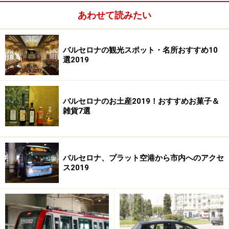
あわせて読みたい
カタルーニャ美術館の身どころ
バルセロナの観光スポット・名所おすすめ10
選2019
壁画は教会の壁のような場所に展示されているので当時の作
品のイメージが掴みやすい
バルセロナのお土産2019！おすすめお菓子＆
雑貨7選
絶対に見ておきたいのは、美術館の目玉、ロマネスク様
式の壁画。タウールが描いたサン・クリメント教会の全
能のキリスト（Absis central de Sant Climennto)は、絵画
バルセロナ、プラット空港から市内へのアクセ
に奥行きをもたせる鮮やかな色彩が特徴で、あのピカソ
ス2019
も賞嘆したとか。