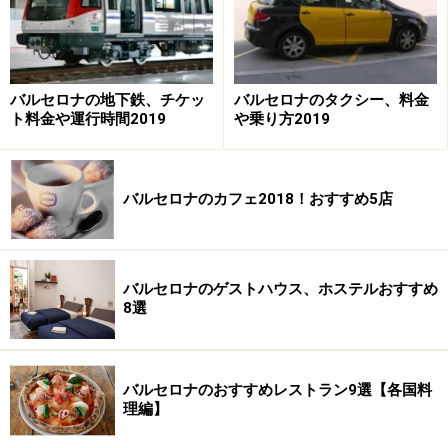
バルセロナの地下鉄、チケッ
バルセロナのタクシー、料金
ト料金や運行時間2019
や乗り方2019
バルセロナのカフェ2018！おすすめ5店
ゴシック様式の作品のなかでは、まずマヨルカ征服の立
役者（Mestre de la conquista de Mallorca)。バルセロナ
バルセロナのゲストハウス、ホステルおすすめ
8選
市内の個人宅アギール邸にあった、初期のカタルーニャ
地方の絵画で1229年に描かれています。
バルセロナのおすすめレストラン9選【各国料
また14世紀にカタルーニャ州を代表する彫刻家だったジ
理編】
ャウマ・カスカルス作のキリストの頭（Cabeza de