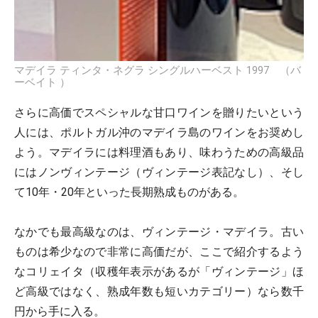
マデイラ ティンタ・ネグラ シングルハーベスト 1997 （バ
ーベイト ）
さらに高価でスペシャルな甘口ワインを贈りたいという
人には、ポルトガル沖のマデイラ島のワインをお奨めし
よう。マデイラには料理酒もあり、味わうための高級品
にはノンヴィンテージ（ヴィンテージ表記なし）、そし
て10年・20年といった長期熟成ものがある。
なかでも最高級なのは、ヴィンテージ・マデイラ。古い
ものは希少なので非常に高価だが、ここで紹介するよう
なコリェイタ（収穫年表示があるが「ヴィンテージ」ほ
ど高級ではなく、熟成年数も短いカテゴリー）なら数千
円から手に入る。