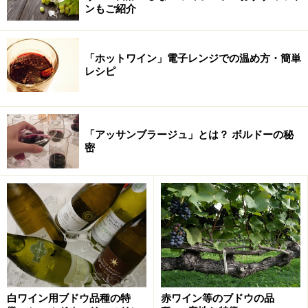
ンもご紹介
「ホットワイン」電子レンジでの温め方・簡単
レシピ
「アッサンブラージュ」とは？ ボルドーの秘
密
■所要時間：30分
■相性のいいワイン：イタリアやフランスなどの暖かい
地方の赤・ロゼ
次のページで、
ラタトゥイユの作り方
をご紹介します。
白ワイン用ブドウ品種の特
赤ワイン等のブドウの品