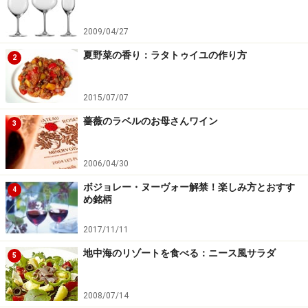
2009/04/27
夏野菜の香り：ラタトゥイユの作り方
2
2015/07/07
薔薇のラベルのお母さんワイン
3
2006/04/30
ボジョレー・ヌーヴォー解禁！楽しみ方とおすす
4
め銘柄
2017/11/11
地中海のリゾートを食べる：ニース風サラダ
5
2008/07/14