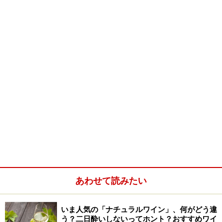
煮込みだけど、煮込まないで！
ちょうどよく煮込んで火を止めた後、余熱でどんどん野
菜がやわらかくなって、結局全部ドロドロになってしま
った！……これはよくある失敗です。野菜は火の通りにく
いものから加えて、余熱が入ってちょうどいい歯応えや
色合いが残るよう、少しサクサクしているうちに火を止
めることです。それから、余分な油がギトギトしないよ
うに、油を吸ってトロリとおいしくなるナスやズッキー
ニを先に炒めて、火が通ってからまたしみ出して来る油
分で他の野菜を炒めましょう。温かいまま付け合せにし
ても、冷めてから冷蔵庫で冷やして前菜にしても美味し
あわせて読みたい
いので、まとめてたっぷり作って下さい。
いま人気の「ナチュラルワイン」、何がどう違
う？二日酔いしないってホント？おすすめワイ