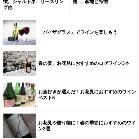
徴。シャルドネ、リースリン
種……産地と特徴
※記事内容は執筆時点のものです。最新の内容をご確認くださ
グ他
い。
※メニューや料金などのデータは、取材時または記事公開時点で
の内容です。
「バイザグラス」でワインを楽しもう
次のページへ
1
/
2
春の宴、お花見におすすめのロゼワイン3本
お酒好きが選んだ！お花見におすすめのワイン
ベスト5
お花見や贈り物に！春の季節におすすめのワイ
ン3選